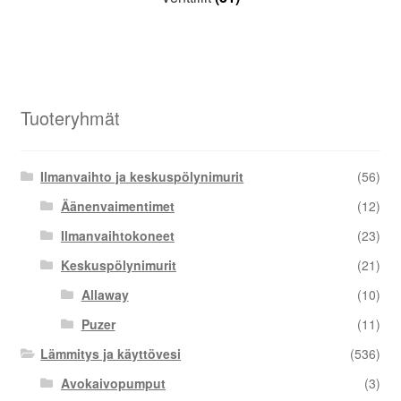
Tuoteryhmät
Ilmanvaihto ja keskuspölynimurit
(56)
Äänenvaimentimet
(12)
Ilmanvaihtokoneet
(23)
Keskuspölynimurit
(21)
Allaway
(10)
Puzer
(11)
Lämmitys ja käyttövesi
(536)
Avokaivopumput
(3)