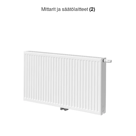
Mittarit ja säätölaitteet
(2)