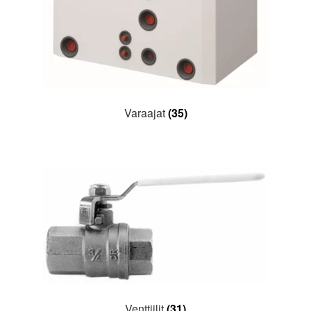
Varaajat
(35)
Venttiilit
(31)