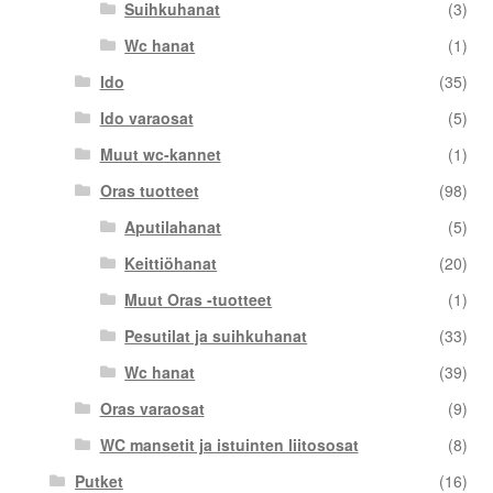
Suihkuhanat
(3)
Wc hanat
(1)
Ido
(35)
Ido varaosat
(5)
Muut wc-kannet
(1)
Oras tuotteet
(98)
Aputilahanat
(5)
Keittiöhanat
(20)
Muut Oras -tuotteet
(1)
Pesutilat ja suihkuhanat
(33)
Wc hanat
(39)
Oras varaosat
(9)
WC mansetit ja istuinten liitososat
(8)
Putket
(16)