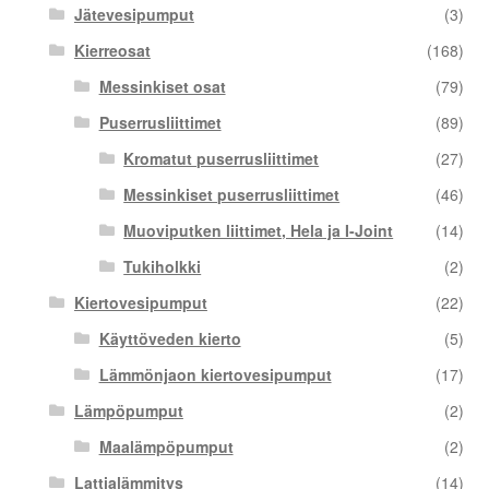
Jätevesipumput
(3)
Kierreosat
(168)
Messinkiset osat
(79)
Puserrusliittimet
(89)
Kromatut puserrusliittimet
(27)
Messinkiset puserrusliittimet
(46)
Muoviputken liittimet, Hela ja I-Joint
(14)
Tukiholkki
(2)
Kiertovesipumput
(22)
Käyttöveden kierto
(5)
Lämmönjaon kiertovesipumput
(17)
Lämpöpumput
(2)
Maalämpöpumput
(2)
Lattialämmitys
(14)