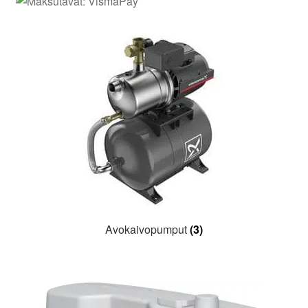
Aletuotteet
Evästekäytäntö (EU)
Avokaivopumput
(3)