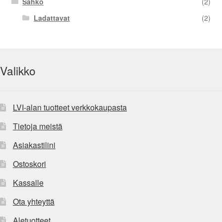
Sähkö
(2)
Ladattavat
(2)
Valikko
LVI-alan tuotteet verkkokaupasta
Tietoja meistä
Asiakastilini
Ostoskori
Kassalle
Ota yhteyttä
Aletuotteet