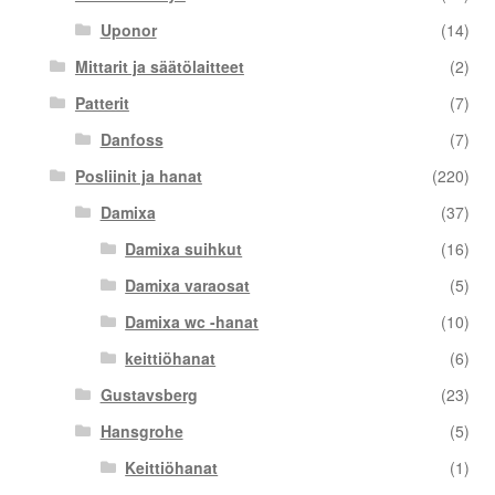
Uponor
(14)
Mittarit ja säätölaitteet
(2)
Patterit
(7)
Danfoss
(7)
Posliinit ja hanat
(220)
Damixa
(37)
Damixa suihkut
(16)
Damixa varaosat
(5)
Damixa wc -hanat
(10)
keittiöhanat
(6)
Gustavsberg
(23)
Hansgrohe
(5)
Keittiöhanat
(1)