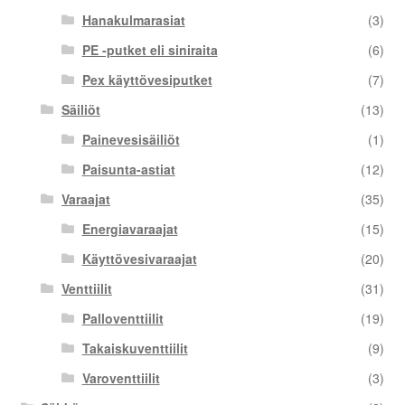
Hanakulmarasiat
(3)
PE -putket eli siniraita
(6)
Pex käyttövesiputket
(7)
Säiliöt
(13)
Painevesisäiliöt
(1)
Paisunta-astiat
(12)
Varaajat
(35)
Energiavaraajat
(15)
Käyttövesivaraajat
(20)
Venttiilit
(31)
Palloventtiilit
(19)
Takaiskuventtiilit
(9)
Varoventtiilit
(3)