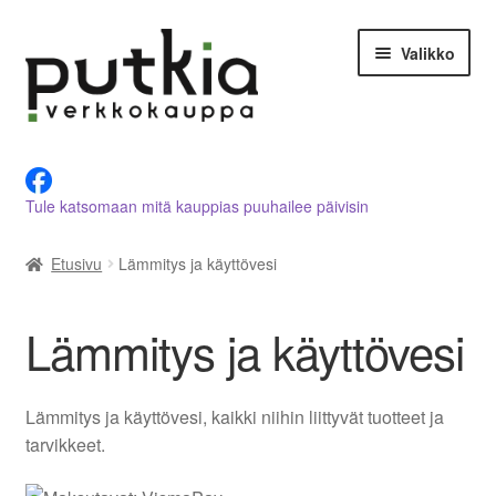
Siirry
Siirry
Valikko
navigointiin
sisältöön
LVI-alan tuotteet verkkokaupasta
Tule katsomaan mitä kauppias puuhailee päivisin
Tietoja meistä
Etusivu
Lämmitys ja käyttövesi
Asiakastilini
Ostoskori
Lämmitys ja käyttövesi
Kassalle
Lämmitys ja käyttövesi, kaikki niihin liittyvät tuotteet ja
Ota yhteyttä
tarvikkeet.