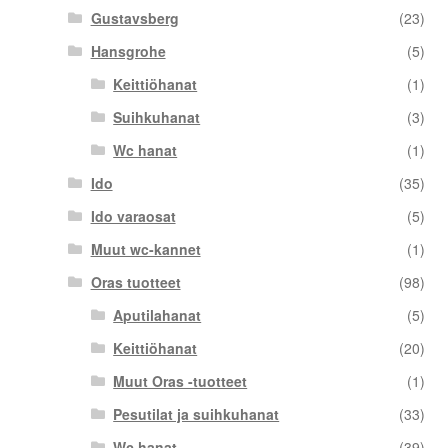
Gustavsberg
(23)
Hansgrohe
(5)
Keittiöhanat
(1)
Suihkuhanat
(3)
Wc hanat
(1)
Ido
(35)
Ido varaosat
(5)
Muut wc-kannet
(1)
Oras tuotteet
(98)
Aputilahanat
(5)
Keittiöhanat
(20)
Muut Oras -tuotteet
(1)
Pesutilat ja suihkuhanat
(33)
Wc hanat
(39)