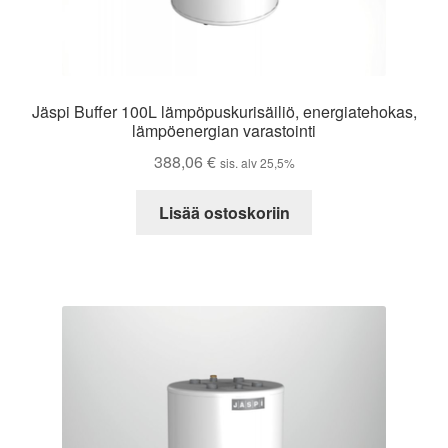
Jäspi Buffer 100L lämpöpuskurisäiliö, energiatehokas,
lämpöenergian varastointi
388,06
€
sis. alv 25,5%
Lisää ostoskoriin