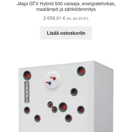
Jäspi GTV Hybrid 500 varaaja, energiatehokas,
maalämpö ja sähkölämmitys
2 656,91
€
sis. alv 25,5%
Lisää ostoskoriin