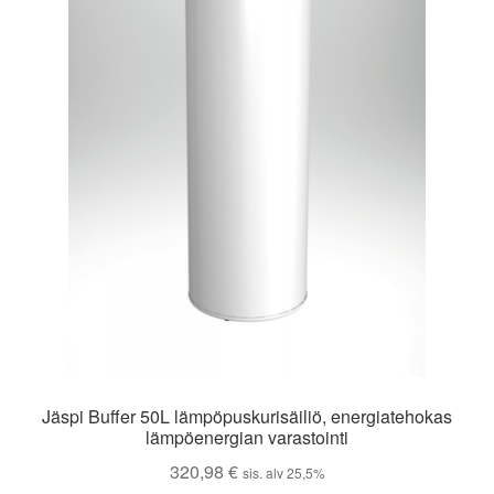
Jäspi Buffer 50L lämpöpuskurisäiliö, energiatehokas
lämpöenergian varastointi
320,98
€
sis. alv 25,5%