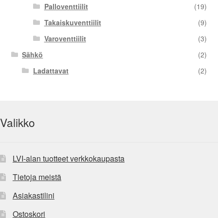
Palloventtiilit
(19)
Takaiskuventtiilit
(9)
Varoventtiilit
(3)
Sähkö
(2)
Ladattavat
(2)
Valikko
LVI-alan tuotteet verkkokaupasta
Tietoja meistä
Asiakastilini
Ostoskori