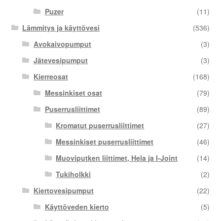
Puzer
(11)
Lämmitys ja käyttövesi
(536)
Avokaivopumput
(3)
Jätevesipumput
(3)
Kierreosat
(168)
Messinkiset osat
(79)
Puserrusliittimet
(89)
Kromatut puserrusliittimet
(27)
Messinkiset puserrusliittimet
(46)
Muoviputken liittimet, Hela ja I-Joint
(14)
Tukiholkki
(2)
Kiertovesipumput
(22)
Käyttöveden kierto
(5)