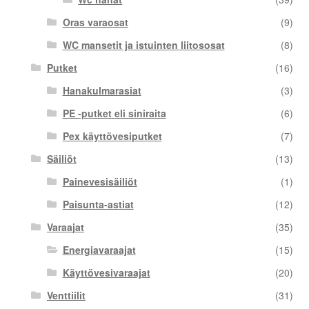
Oras varaosat
(9)
WC mansetit ja istuinten liitososat
(8)
Putket
(16)
Hanakulmarasiat
(3)
PE -putket eli siniraita
(6)
Pex käyttövesiputket
(7)
Säiliöt
(13)
Painevesisäiliöt
(1)
Paisunta-astiat
(12)
Varaajat
(35)
Energiavaraajat
(15)
Käyttövesivaraajat
(20)
Venttiilit
(31)