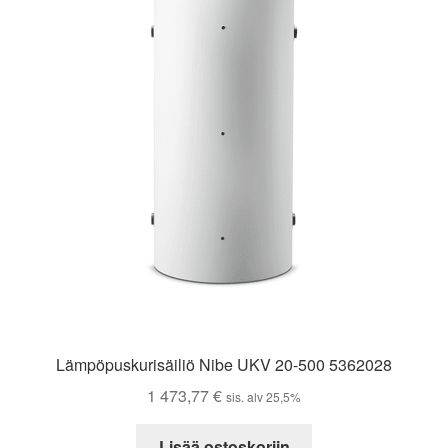
Lämpöpuskurisäiliö Nibe UKV 20-500 5362028
1 473,77
€
sis. alv 25,5%
Lisää ostoskoriin