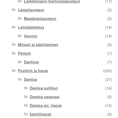
Lämmönjaon kiertovesipumput
(17)
Lämpöpumput
(2)
Maalämpöpumput
(2)
Lattialämmitys
(14)
Uponor
(14)
Mittarit ja säätölaitteet
(2)
Patterit
(7)
Danfoss
(7)
Posliinit ja hanat
(220)
Damixa
(37)
Damixa suihkut
(16)
Damixa varaosat
(5)
Damixa wc -hanat
(10)
keittiöhanat
(6)