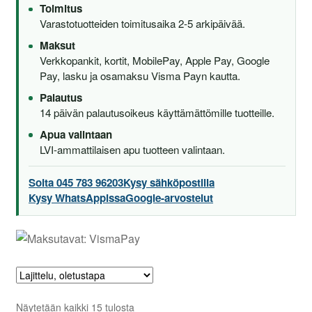
Aletuotteet
Toimitus
Varastotuotteiden toimitusaika 2-5 arkipäivää.
Evästekäytäntö (EU)
Maksut
Verkkopankit, kortit, MobilePay, Apple Pay, Google
Pay, lasku ja osamaksu Visma Payn kautta.
Palautus
14 päivän palautusoikeus käyttämättömille tuotteille.
Apua valintaan
LVI-ammattilaisen apu tuotteen valintaan.
Soita 045 783 96203
Kysy sähköpostilla
Kysy WhatsAppissa
Google-arvostelut
Näytetään kaikki 15 tulosta