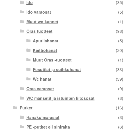
Ido
(35)
Ido varaosat
(5)
Muut wc-kannet
(1)
Oras tuotteet
(98)
Aputilahanat
(5)
Keittiöhanat
(20)
Muut Oras -tuotteet
(1)
Pesutilat ja suihkuhanat
(33)
Wc hanat
(39)
Oras varaosat
(9)
WC mansetit ja istuinten liitososat
(8)
Putket
(16)
Hanakulmarasiat
(3)
PE -putket eli siniraita
(6)