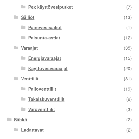
Pex käyttövesiputket
(7)
Säiliöt
(13)
Painevesisäiliöt
(1)
Paisunta-astiat
(12)
Varaajat
(35)
Energiavaraajat
(15)
Käyttövesivaraajat
(20)
Venttiilit
(31)
Palloventtiilit
(19)
Takaiskuventtiilit
(9)
Varoventtiilit
(3)
Sähkö
(2)
Ladattavat
(2)