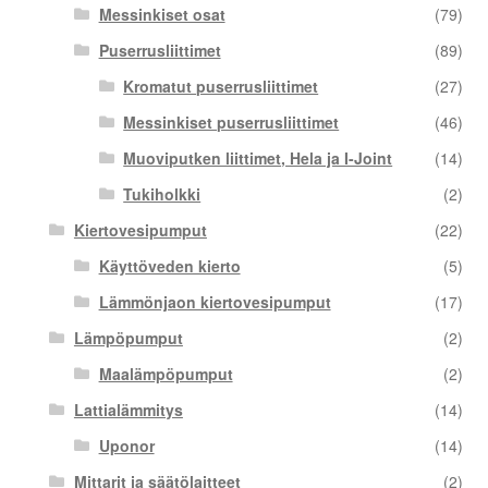
Messinkiset osat
(79)
Puserrusliittimet
(89)
Kromatut puserrusliittimet
(27)
Messinkiset puserrusliittimet
(46)
Muoviputken liittimet, Hela ja I-Joint
(14)
Tukiholkki
(2)
Kiertovesipumput
(22)
Käyttöveden kierto
(5)
Lämmönjaon kiertovesipumput
(17)
Lämpöpumput
(2)
Maalämpöpumput
(2)
Lattialämmitys
(14)
Uponor
(14)
Mittarit ja säätölaitteet
(2)