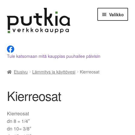
Siirry
Siirry
Valikko
navigointiin
sisältöön
LVI-alan tuotteet verkkokaupasta
Tule katsomaan mitä kauppias puuhailee päivisin
Tietoja meistä
Etusivu
Lämmitys ja käyttövesi
Kierreosat
Asiakastilini
Ostoskori
Kierreosat
Kassalle
Kierreosat
Ota yhteyttä
dn 8 = 1/4″
dn 10= 3/8″