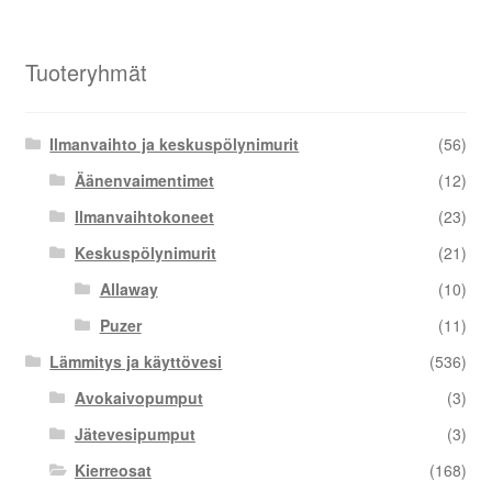
Tuoteryhmät
Ilmanvaihto ja keskuspölynimurit
(56)
Äänenvaimentimet
(12)
Ilmanvaihtokoneet
(23)
Keskuspölynimurit
(21)
Allaway
(10)
Puzer
(11)
Lämmitys ja käyttövesi
(536)
Avokaivopumput
(3)
Jätevesipumput
(3)
Kierreosat
(168)