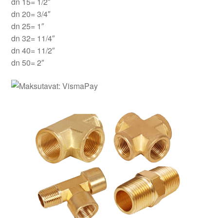
dn 15= 1/2″
Aletuotteet
dn 20= 3/4″
dn 25= 1″
Evästekäytäntö (EU)
dn 32= 11/4″
dn 40= 11/2″
dn 50= 2″