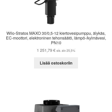
Wilo-Stratos MAXO 30/0,5-12 kiertovesipumppu, älykäs,
EC-moottori, elektroninen tehonsäätö, lämpö-/kylmävesi,
PN10
1 251,79
€
sis. alv 25,5%
Lisää ostoskoriin