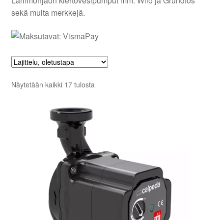
Lämmönjaon kiertovesipumput mm. Wilo ja Grundfos
Aletuotteet
sekä muita merkkejä.
Evästekäytäntö (EU)
Näytetään kaikki 17 tulosta