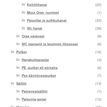
Keittiöhanat
(20)
Muut Oras -tuotteet
(1)
Pesutilat ja suihkuhanat
(33)
Wc hanat
(39)
Oras varaosat
(9)
WC mansetit ja istuinten liitososat
(8)
Putket
(16)
Hanakulmarasiat
(3)
PE -putket eli siniraita
(6)
Pex käyttövesiputket
(7)
Säiliöt
(13)
Painevesisäiliöt
(1)
Paisunta-astiat
(12)