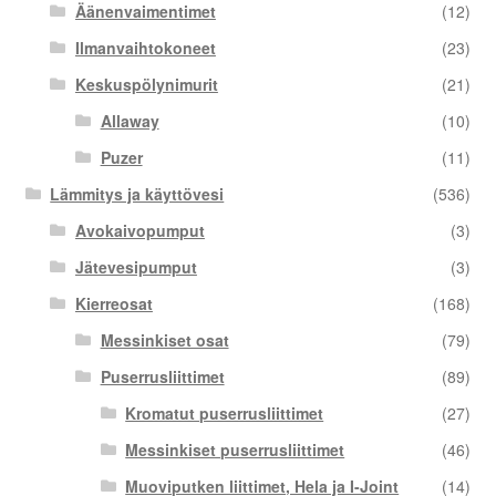
Äänenvaimentimet
(12)
Ilmanvaihtokoneet
(23)
Keskuspölynimurit
(21)
Allaway
(10)
Puzer
(11)
Lämmitys ja käyttövesi
(536)
Avokaivopumput
(3)
Jätevesipumput
(3)
Kierreosat
(168)
Messinkiset osat
(79)
Puserrusliittimet
(89)
Kromatut puserrusliittimet
(27)
Messinkiset puserrusliittimet
(46)
Muoviputken liittimet, Hela ja I-Joint
(14)