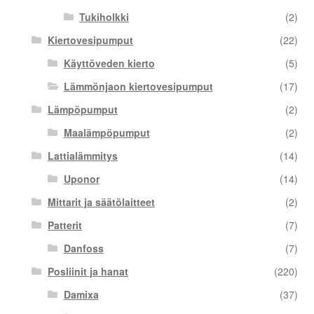
Tukiholkki
(2)
Kiertovesipumput
(22)
Käyttöveden kierto
(5)
Lämmönjaon kiertovesipumput
(17)
Lämpöpumput
(2)
Maalämpöpumput
(2)
Lattialämmitys
(14)
Uponor
(14)
Mittarit ja säätölaitteet
(2)
Patterit
(7)
Danfoss
(7)
Posliinit ja hanat
(220)
Damixa
(37)