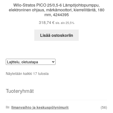
Wilo-Stratos PICO 25/0,5-6 Lämpöjohtopumppu,
elektroninen ohjaus, märkämoottori, kierreliitäntä, 180
mm, 4244395
318,74
€
sis. alv 25,5%
Lisää ostoskoriin
Näytetään kaikki 17 tulosta
Tuoteryhmät
Ilmanvaihto ja keskuspölynimurit
(56)