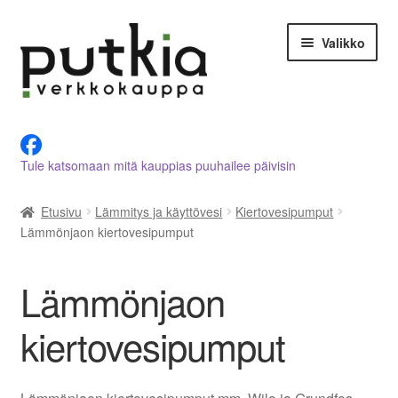
Siirry
Siirry
Valikko
navigointiin
sisältöön
LVI-alan tuotteet verkkokaupasta
Tule katsomaan mitä kauppias puuhailee päivisin
Tietoja meistä
Etusivu
Lämmitys ja käyttövesi
Kiertovesipumput
Asiakastilini
Lämmönjaon kiertovesipumput
Ostoskori
Lämmönjaon
Kassalle
kiertovesipumput
Ota yhteyttä