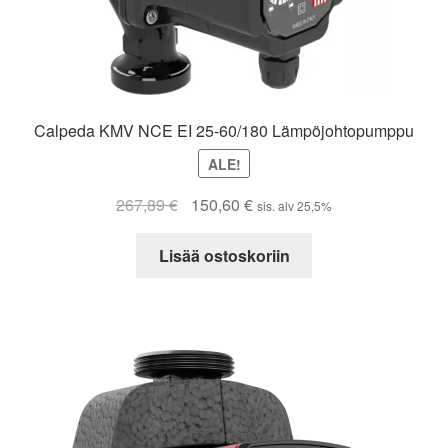
Calpeda KMV NCE EI 25-60/180 Lämpöjohtopumppu
ALE!
Alkuperäinen
Nykyinen
267,89
€
150,60
€
sis. alv 25,5%
hinta
hinta
oli:
on:
Lisää ostoskoriin
267,89 €.
150,60 €.