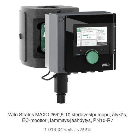
Wilo Stratos MAXO 25/0,5-10 kiertovesipumppu, älykäs,
EC-moottori, lämmitys/jäähdytys, PN10-R7
1 014,04
€
sis. alv 25,5%