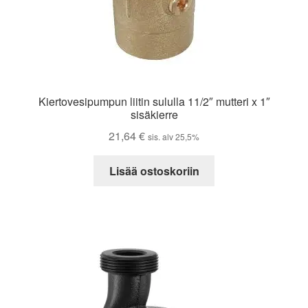
Kiertovesipumpun liitin sululla 11/2″ mutteri x 1″
sisäkierre
21,64
€
sis. alv 25,5%
Lisää ostoskoriin