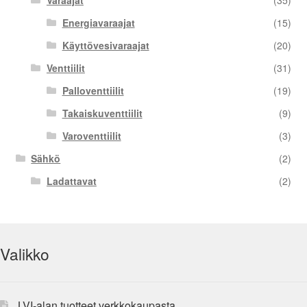
Varaajat
(35)
Energiavaraajat
(15)
Käyttövesivaraajat
(20)
Venttiilit
(31)
Palloventtiilit
(19)
Takaiskuventtiilit
(9)
Varoventtiilit
(3)
Sähkö
(2)
Ladattavat
(2)
Valikko
LVI-alan tuotteet verkkokaupasta