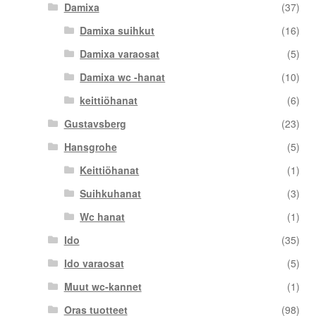
Damixa
(37)
Damixa suihkut
(16)
Damixa varaosat
(5)
Damixa wc -hanat
(10)
keittiöhanat
(6)
Gustavsberg
(23)
Hansgrohe
(5)
Keittiöhanat
(1)
Suihkuhanat
(3)
Wc hanat
(1)
Ido
(35)
Ido varaosat
(5)
Muut wc-kannet
(1)
Oras tuotteet
(98)