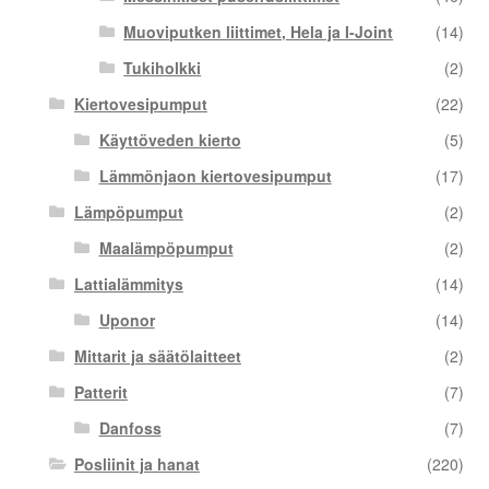
Muoviputken liittimet, Hela ja I-Joint
(14)
Tukiholkki
(2)
Kiertovesipumput
(22)
Käyttöveden kierto
(5)
Lämmönjaon kiertovesipumput
(17)
Lämpöpumput
(2)
Maalämpöpumput
(2)
Lattialämmitys
(14)
Uponor
(14)
Mittarit ja säätölaitteet
(2)
Patterit
(7)
Danfoss
(7)
Posliinit ja hanat
(220)