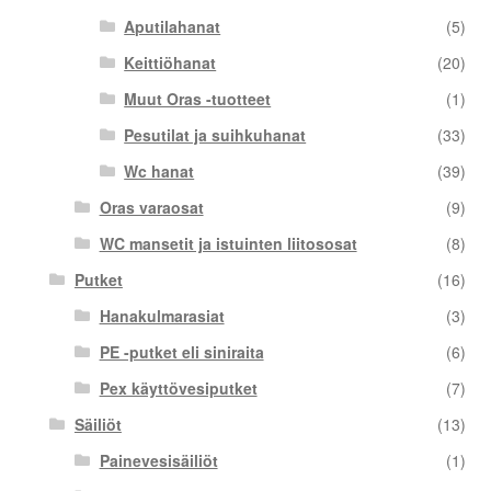
Aputilahanat
(5)
Keittiöhanat
(20)
Muut Oras -tuotteet
(1)
Pesutilat ja suihkuhanat
(33)
Wc hanat
(39)
Oras varaosat
(9)
WC mansetit ja istuinten liitososat
(8)
Putket
(16)
Hanakulmarasiat
(3)
PE -putket eli siniraita
(6)
Pex käyttövesiputket
(7)
Säiliöt
(13)
Painevesisäiliöt
(1)