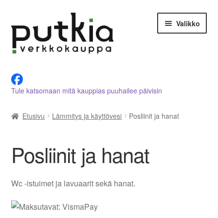
Siirry
Siirry
Valikko
navigointiin
sisältöön
LVI-alan tuotteet verkkokaupasta
Tule katsomaan mitä kauppias puuhailee päivisin
Tietoja meistä
Etusivu
Lämmitys ja käyttövesi
Posliinit ja hanat
Asiakastilini
Ostoskori
Posliinit ja hanat
Kassalle
Wc -istuimet ja lavuaarit sekä hanat.
Ota yhteyttä