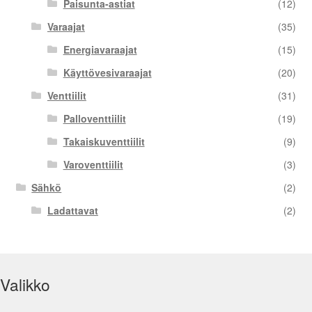
Paisunta-astiat
(12)
Varaajat
(35)
Energiavaraajat
(15)
Käyttövesivaraajat
(20)
Venttiilit
(31)
Palloventtiilit
(19)
Takaiskuventtiilit
(9)
Varoventtiilit
(3)
Sähkö
(2)
Ladattavat
(2)
Valikko