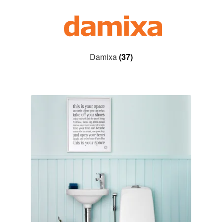
Aletuotteet
Evästekäytäntö (EU)
Damixa
(37)