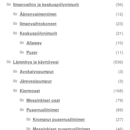
Ilmanvaihto ja keskuspölynimurit
(56)
Äänenvaimentimet
(12)
Ilmanvaihtokoneet
(23)
Keskuspölynimurit
(21)
Allaway
(10)
Puzer
(11)
Lämmitys ja käyttövesi
(536)
Avokaivopumput
(3)
Jätevesipumput
(3)
Kierreosat
(168)
Messinkiset osat
(79)
Puserrusliittimet
(89)
Kromatut puserrusliittimet
(27)
Messinkiset puserrusliittimet
(46)