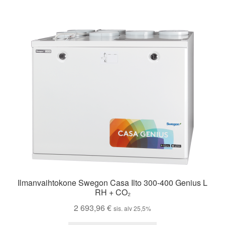
Ilmanvaihtokone Swegon Casa Ilto 300-400 Genius L
RH + CO₂
2 693,96
€
sis. alv 25,5%