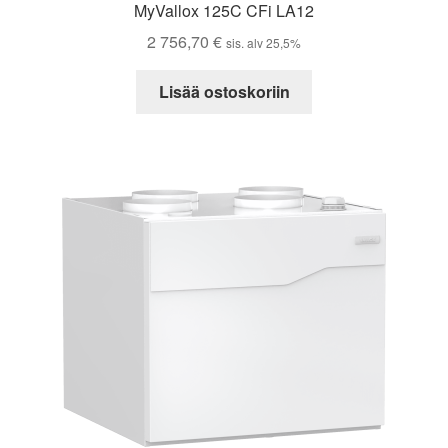
MyVallox 125C CFi LA12
2 756,70
€
sis. alv 25,5%
Lisää ostoskoriin