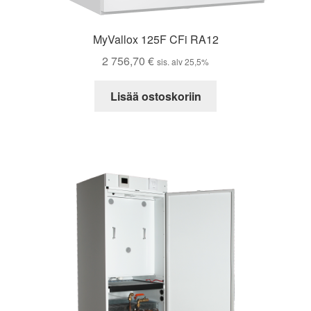
MyVallox 125F CFi RA12
2 756,70
€
sis. alv 25,5%
Lisää ostoskoriin