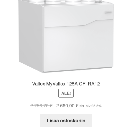
Vallox MyVallox 125A CFi RA12
ALE!
Alkuperäinen
Nykyinen
2 756,70
€
2 660,00
€
sis. alv 25,5%
hinta
hinta
oli:
on:
Lisää ostoskoriin
2
2