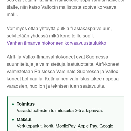
Aletuotteet
tilalle, niin katso Valloxin mallistosta sopiva korvaava
malli.
Evästekäytäntö (EU)
Voit myös ottaa yhteyttä putkia.fi asiakaspalveluun,
selvitetään yhdessä mikä kone teille sopii.
Vanhan ilmanvaihtokoneen korvaavuustaulukko
Airfi- ja Vallox-ilmanvaihtokoneet ovat Suomessa
suunniteltuja ja valmistettuja laatutuotteita. Airfi-koneet
valmistetaan Raisiossa Varsinais-Suomessa ja Vallox-
koneet Loimaalla. Kotimainen valmistus tukee nopeaa
varaosien, huollon ja teknisen tuen saatavuutta.
Toimitus
Varastotuotteiden toimitusaika 2-5 arkipäivää.
Maksut
Verkkopankit, kortit, MobilePay, Apple Pay, Google