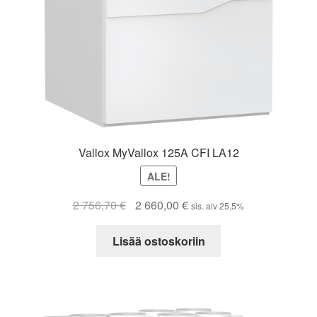
Vallox MyVallox 125A CFI LA12
ALE!
Alkuperäinen
Nykyinen
2 756,70
€
2 660,00
€
sis. alv 25,5%
hinta
hinta
oli:
on:
Lisää ostoskoriin
2
2
756,70 €.
660,00 €.