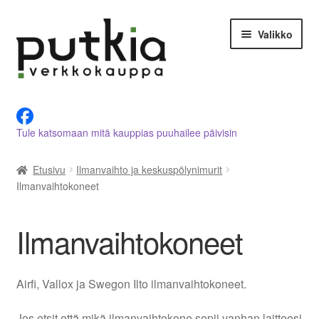
Siirry
Siirry
Valikko
navigointiin
sisältöön
LVI-alan tuotteet verkkokaupasta
Tule katsomaan mitä kauppias puuhailee päivisin
Tietoja meistä
Etusivu
Ilmanvaihto ja keskuspölynimurit
Asiakastilini
Ilmanvaihtokoneet
Ostoskori
Ilmanvaihtokoneet
Kassalle
Airfi, Vallox ja Swegon Ilto ilmanvaihtokoneet.
Ota yhteyttä
Jos etsit että mikä ilmanvaihtokone sopii vanhan laitteesi