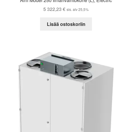
Airfi Model 250 Ilmanvaihtokone (L), Electric
5 322,23
€
sis. alv 25,5%
Lisää ostoskoriin