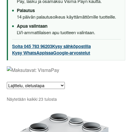
Pay, lasku ja osamaksu Visma Payn kautta.
Palautus
14 päivän palautusoikeus käyttämättömille tuotteille.
Apua valintaan
LVI-ammattilaisen apu tuotteen valintaan.
Soita 045 783 96203
Kysy sähköpostilla
Kysy WhatsAppissa
Google-arvostelut
Näytetään kaikki 23 tulosta