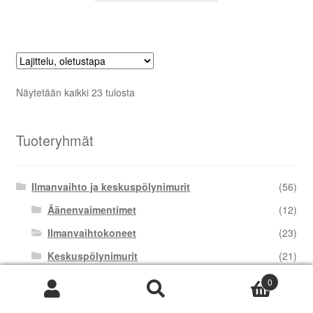
Näytetään kaikki 23 tulosta
Tuoteryhmät
Ilmanvaihto ja keskuspölynimurit
(56)
Äänenvaimentimet
(12)
Ilmanvaihtokoneet
(23)
Keskuspölynimurit
(21)
Allaway
(10)
0
Etsi:
Haku
Puzer
(11)