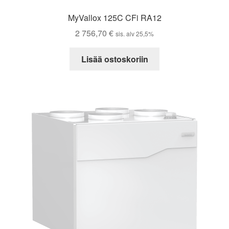
MyVallox 125C CFi RA12
2 756,70
€
sis. alv 25,5%
Lisää ostoskoriin