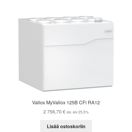
756,70 €.
660,00 €.
Vallox MyVallox 125B CFi RA12
2 756,70
€
sis. alv 25,5%
Lisää ostoskoriin