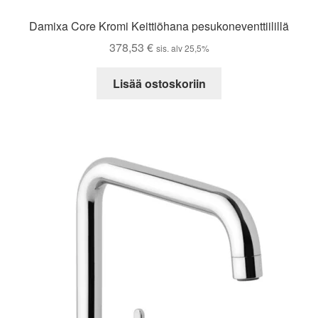
Damixa Core Kromi Keittiöhana pesukoneventtiilillä
378,53
€
sis. alv 25,5%
Lisää ostoskoriin