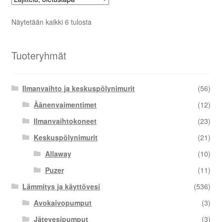
Näytetään kaikki 6 tulosta
Tuoteryhmät
Ilmanvaihto ja keskuspölynimurit
(56)
Äänenvaimentimet
(12)
Ilmanvaihtokoneet
(23)
Keskuspölynimurit
(21)
Allaway
(10)
Puzer
(11)
Lämmitys ja käyttövesi
(536)
Avokaivopumput
(3)
Jätevesipumput
(3)