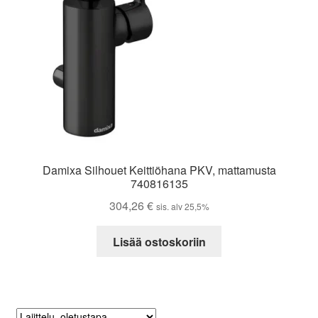
Damixa Silhouet Keittiöhana PKV, mattamusta
740816135
304,26
€
sis. alv 25,5%
Lisää ostoskoriin