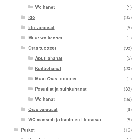
Wc hanat
(1)
Ido
(35)
Ido varaosat
(5)
Muut wc-kannet
(1)
Oras tuotteet
(98)
Aputilahanat
(5)
Keittiöhanat
(20)
Muut Oras -tuotteet
(1)
Pesutilat ja suihkuhanat
(33)
Wc hanat
(39)
Oras varaosat
(9)
WC mansetit ja istuinten liitososat
(8)
Putket
(16)