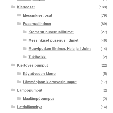
Kierreosat
(168)
Messinkiset osat
(79)
Puserrusliittimet
(89)
Kromatut puserrusliittimet
(27)
Messinkiset puserrusliittimet
(46)
Muoviputken liittimet, Hela ja I-Joint
(14)
Tukiholkki
(2)
Kiertovesipumput
(22)
Käyttöveden kierto
(5)
Lämmönjaon kiertovesipumput
(17)
Lämpöpumput
(2)
Maalämpöpumput
(2)
Lattialämmitys
(14)