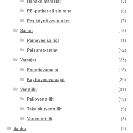
Hanakulmarasiat
(3)
PE -putket eli siniraita
(6)
Pex käyttövesiputket
(7)
Säiliöt
(13)
Painevesisäiliöt
(1)
Paisunta-astiat
(12)
Varaajat
(35)
Energiavaraajat
(15)
Käyttövesivaraajat
(20)
Venttiilit
(31)
Palloventtiilit
(19)
Takaiskuventtiilit
(9)
Varoventtiilit
(3)
Sähkö
(2)