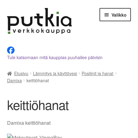
Siirry
Siirry
Valikko
navigointiin
sisältöön
LVI-alan tuotteet verkkokaupasta
Tule katsomaan mitä kauppias puuhailee päivisin
Tietoja meistä
Etusivu
Lämmitys ja käyttövesi
Posliinit ja hanat
Asiakastilini
Damixa
keittiöhanat
Ostoskori
keittiöhanat
Kassalle
Damixa keittiöhanat
Ota yhteyttä