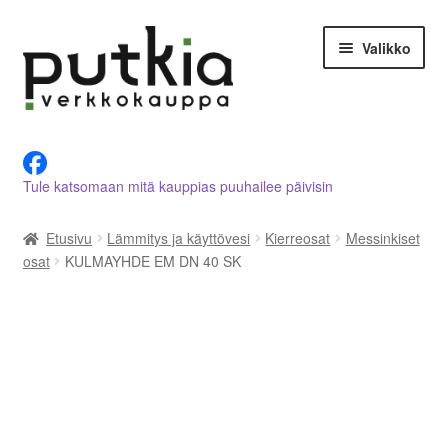
Siirry
Siirry
Valikko
navigointiin
sisältöön
LVI-alan tuotteet verkkokaupasta
Tule katsomaan mitä kauppias puuhailee päivisin
Tietoja meistä
Etusivu
Lämmitys ja käyttövesi
Kierreosat
Messinkiset
Asiakastilini
osat
KULMAYHDE EM DN 40 SK
Ostoskori
Kassalle
Ota yhteyttä