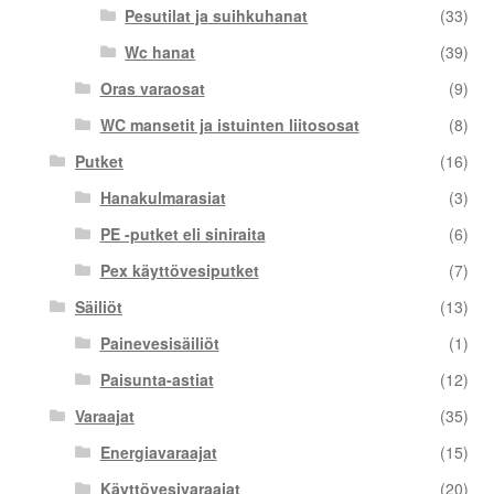
Pesutilat ja suihkuhanat
(33)
Wc hanat
(39)
Oras varaosat
(9)
WC mansetit ja istuinten liitososat
(8)
Putket
(16)
Hanakulmarasiat
(3)
PE -putket eli siniraita
(6)
Pex käyttövesiputket
(7)
Säiliöt
(13)
Painevesisäiliöt
(1)
Paisunta-astiat
(12)
Varaajat
(35)
Energiavaraajat
(15)
Käyttövesivaraajat
(20)