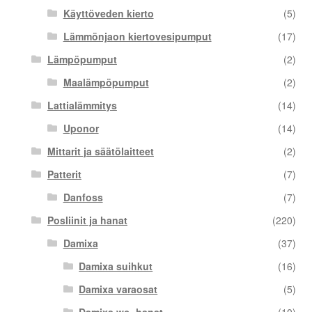
Käyttöveden kierto
(5)
Lämmönjaon kiertovesipumput
(17)
Lämpöpumput
(2)
Maalämpöpumput
(2)
Lattialämmitys
(14)
Uponor
(14)
Mittarit ja säätölaitteet
(2)
Patterit
(7)
Danfoss
(7)
Posliinit ja hanat
(220)
Damixa
(37)
Damixa suihkut
(16)
Damixa varaosat
(5)