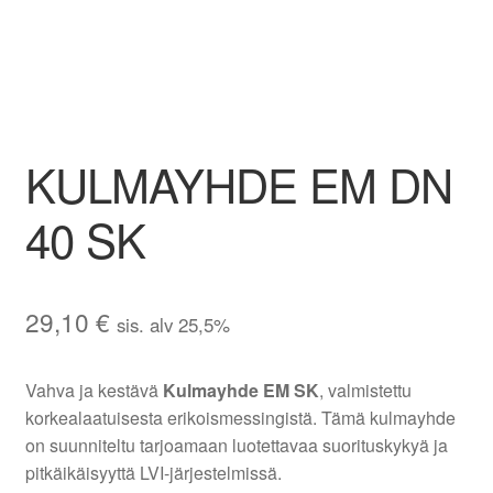
Aletuotteet
Evästekäytäntö (EU)
KULMAYHDE EM DN
40 SK
29,10
€
sis. alv 25,5%
Vahva ja kestävä
Kulmayhde EM SK
, valmistettu
korkealaatuisesta erikoismessingistä. Tämä kulmayhde
on suunniteltu tarjoamaan luotettavaa suorituskykyä ja
pitkäikäisyyttä LVI-järjestelmissä.