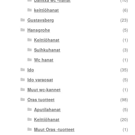
Damixa wc -hanat
(10)
keittiöhanat
(6)
Gustavsberg
(23)
Hansgrohe
(5)
Keittiöhanat
(1)
Suihkuhanat
(3)
Wc hanat
(1)
Ido
(35)
Ido varaosat
(5)
Muut wc-kannet
(1)
Oras tuotteet
(98)
Aputilahanat
(5)
Keittiöhanat
(20)
Muut Oras -tuotteet
(1)