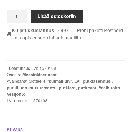
KULMAYHDE
Lisää ostoskoriin
EM
DN
Kuljetuskustannus:
7,99
€
— Pieni paketti Postnord
🚚
40
-noutopisteeseen tai automaattiin
SK
määrä
Tuotetunnus LVI:
1570108
Osasto:
Messinkiset osat
Avainsanat tuotteelle
"kulmaliitin"
,
LVI
,
putkiasennus.
,
putkiliitos
,
putkiremontti
,
putkisto
,
putkityöt
,
Vesihuolto
,
Vesijohto
LVI-numero:
1570108
Kuvaus