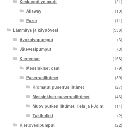
Keskuspölynimurit
(21)
Allaway
(10)
Puzer
(11)
Lämmitys ja käyttövesi
(536)
Avokaivopumput
(3)
Jätevesipumput
(3)
Kierreosat
(168)
Messinkiset osat
(79)
Puserrusliittimet
(89)
Kromatut puserrusliittimet
(27)
Messinkiset puserrusliittimet
(46)
Muoviputken liittimet, Hela ja I-Joint
(14)
Tukiholkki
(2)
Kiertovesipumput
(22)