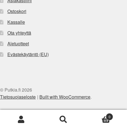
Asiakastilini
Ostoskori
Kassalle
Ota yhteyttä
Aletuotteet
Evästekäytäntö (EU)
© Putkia.fi 2026
Tietosuojaseloste
Built with WooCommerce
.
0
Etsi:
Haku