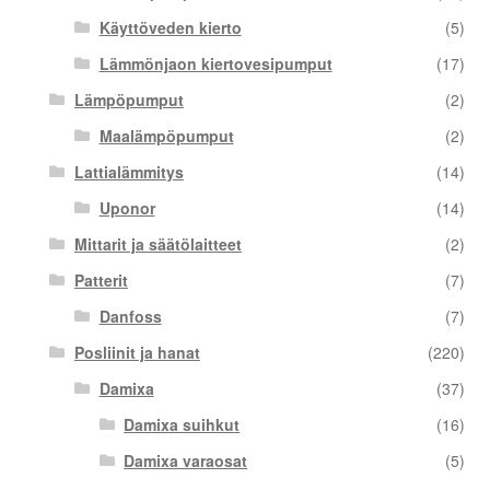
Käyttöveden kierto
(5)
Lämmönjaon kiertovesipumput
(17)
Lämpöpumput
(2)
Maalämpöpumput
(2)
Lattialämmitys
(14)
Uponor
(14)
Mittarit ja säätölaitteet
(2)
Patterit
(7)
Danfoss
(7)
Posliinit ja hanat
(220)
Damixa
(37)
Damixa suihkut
(16)
Damixa varaosat
(5)