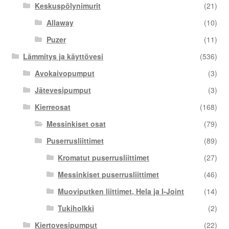
Keskuspölynimurit
(21)
Allaway
(10)
Puzer
(11)
Lämmitys ja käyttövesi
(536)
Avokaivopumput
(3)
Jätevesipumput
(3)
Kierreosat
(168)
Messinkiset osat
(79)
Puserrusliittimet
(89)
Kromatut puserrusliittimet
(27)
Messinkiset puserrusliittimet
(46)
Muoviputken liittimet, Hela ja I-Joint
(14)
Tukiholkki
(2)
Kiertovesipumput
(22)