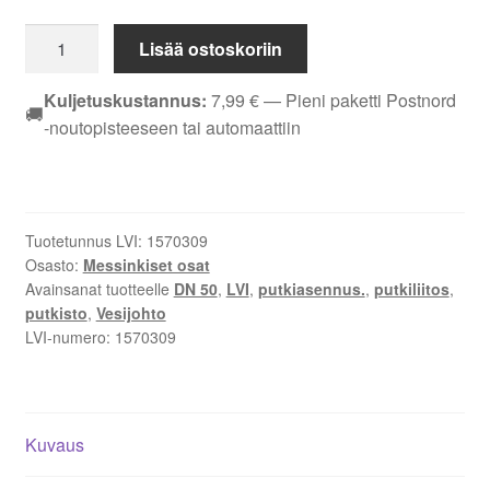
KULMAYHDE
Lisää ostoskoriin
EM
DN
Kuljetuskustannus:
7,99
€
— Pieni paketti Postnord
🚚
50
-noutopisteeseen tai automaattiin
S/UK
määrä
Tuotetunnus LVI:
1570309
Osasto:
Messinkiset osat
Avainsanat tuotteelle
DN 50
,
LVI
,
putkiasennus.
,
putkiliitos
,
putkisto
,
Vesijohto
LVI-numero:
1570309
Kuvaus