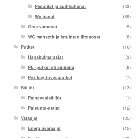
Pesutilat ja suihkuhanat
(33)
Wc hanat
(39)
Oras varaosat
(9)
WC mansetit ja istuinten liitososat
(8)
Putket
(16)
Hanakulmarasiat
(3)
PE -putket eli siniraita
(6)
Pex käyttövesiputket
(7)
Säiliöt
(13)
Painevesisäiliöt
(1)
Paisunta-astiat
(12)
Varaajat
(35)
Energiavaraajat
(15)