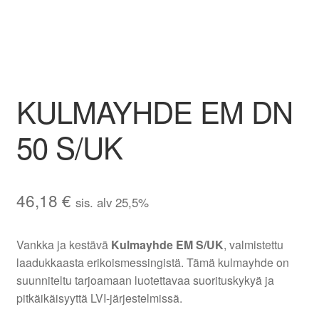
Aletuotteet
Evästekäytäntö (EU)
KULMAYHDE EM DN
50 S/UK
46,18
€
sis. alv 25,5%
Vankka ja kestävä
Kulmayhde EM S/UK
, valmistettu
laadukkaasta erikoismessingistä. Tämä kulmayhde on
suunniteltu tarjoamaan luotettavaa suorituskykyä ja
pitkäikäisyyttä LVI-järjestelmissä.