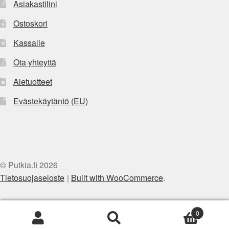
Asiakastilini
Ostoskori
Kassalle
Ota yhteyttä
Aletuotteet
Evästekäytäntö (EU)
© Putkia.fi 2026
Tietosuojaseloste
Built with WooCommerce
.
0
Etsi:
Haku