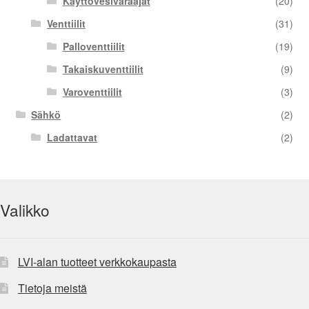
Käyttövesivaraajat
(20)
Venttiilit
(31)
Palloventtiilit
(19)
Takaiskuventtiilit
(9)
Varoventtiilit
(3)
Sähkö
(2)
Ladattavat
(2)
Valikko
LVI-alan tuotteet verkkokaupasta
Tietoja meistä