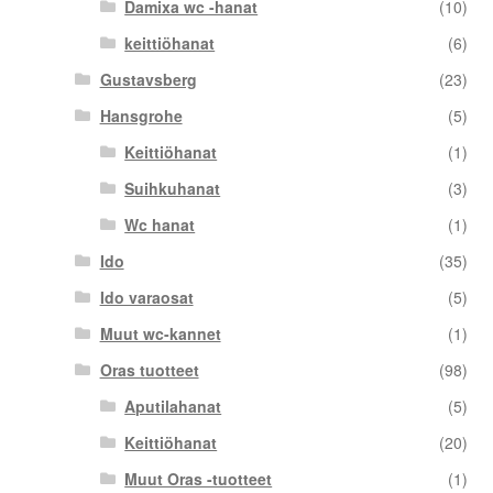
Damixa wc -hanat
(10)
keittiöhanat
(6)
Gustavsberg
(23)
Hansgrohe
(5)
Keittiöhanat
(1)
Suihkuhanat
(3)
Wc hanat
(1)
Ido
(35)
Ido varaosat
(5)
Muut wc-kannet
(1)
Oras tuotteet
(98)
Aputilahanat
(5)
Keittiöhanat
(20)
Muut Oras -tuotteet
(1)