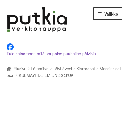
Siirry
Siirry
Valikko
navigointiin
sisältöön
LVI-alan tuotteet verkkokaupasta
Tule katsomaan mitä kauppias puuhailee päivisin
Tietoja meistä
Etusivu
Lämmitys ja käyttövesi
Kierreosat
Messinkiset
Asiakastilini
osat
KULMAYHDE EM DN 50 S/UK
Ostoskori
Kassalle
Ota yhteyttä