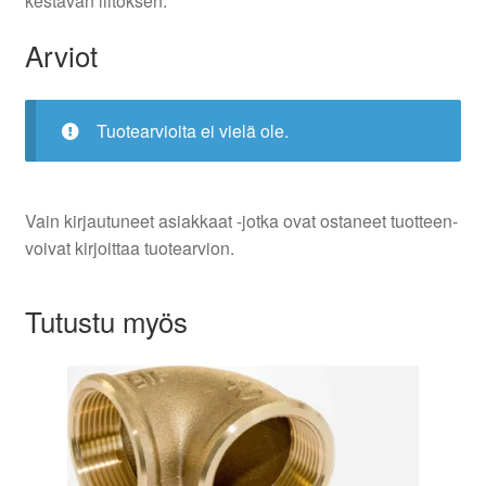
kestävän liitoksen.
Arviot
Tuotearvioita ei vielä ole.
Vain kirjautuneet asiakkaat -jotka ovat ostaneet tuotteen-
voivat kirjoittaa tuotearvion.
Tutustu myös