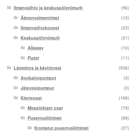
Ilmanvaihto ja keskuspölynimurit
(56)
Äänenvaimentimet
(12)
Ilmanvaihtokoneet
(23)
Keskuspölynimurit
(21)
Allaway
(10)
Puzer
(11)
Lämmitys ja käyttövesi
(536)
Avokaivopumput
(3)
Jätevesipumput
(3)
Kierreosat
(168)
Messinkiset osat
(79)
Puserrusliittimet
(89)
Kromatut puserrusliittimet
(27)