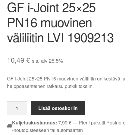
GF i-Joint 25×25
Aletuotteet
PN16 muovinen
Evästekäytäntö (EU)
väliliitin LVI 1909213
10,49
€
sis. alv 25,5%
GF i-Joint 25×25 PN16 muovinen väliliitin on kestävä ja
helppoasenteinen ratkaisu putkiliitoksiin.
GF
Lisää ostoskoriin
i-
Joint
Kuljetuskustannus:
7,99
€
— Pieni paketti Postnord
🚚
25x25
-noutopisteeseen tai automaattiin
PN16