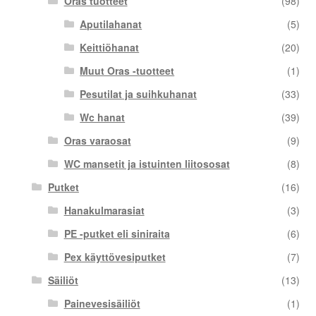
Oras tuotteet
(98)
Aputilahanat
(5)
Keittiöhanat
(20)
Muut Oras -tuotteet
(1)
Pesutilat ja suihkuhanat
(33)
Wc hanat
(39)
Oras varaosat
(9)
WC mansetit ja istuinten liitososat
(8)
Putket
(16)
Hanakulmarasiat
(3)
PE -putket eli siniraita
(6)
Pex käyttövesiputket
(7)
Säiliöt
(13)
Painevesisäiliöt
(1)