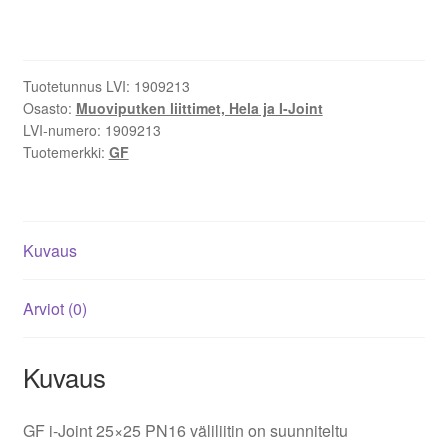
muovinen
väliliitin
LVI
Tuotetunnus LVI:
1909213
1909213
Osasto:
Muoviputken liittimet, Hela ja I-Joint
määrä
LVI-numero:
1909213
Tuotemerkki:
GF
Kuvaus
Arviot (0)
Kuvaus
GF i-Joint 25×25 PN16 väliliitin on suunniteltu