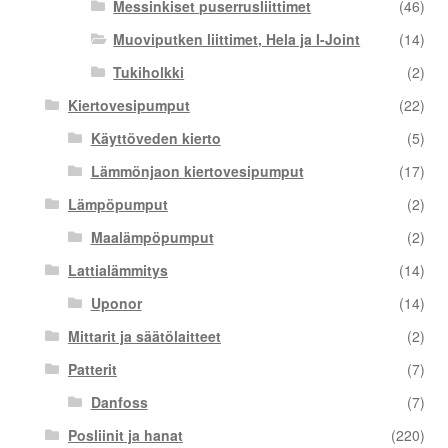
Messinkiset puserrusliittimet
(46)
Muoviputken liittimet, Hela ja I-Joint
(14)
Tukiholkki
(2)
Kiertovesipumput
(22)
Käyttöveden kierto
(5)
Lämmönjaon kiertovesipumput
(17)
Lämpöpumput
(2)
Maalämpöpumput
(2)
Lattialämmitys
(14)
Uponor
(14)
Mittarit ja säätölaitteet
(2)
Patterit
(7)
Danfoss
(7)
Posliinit ja hanat
(220)