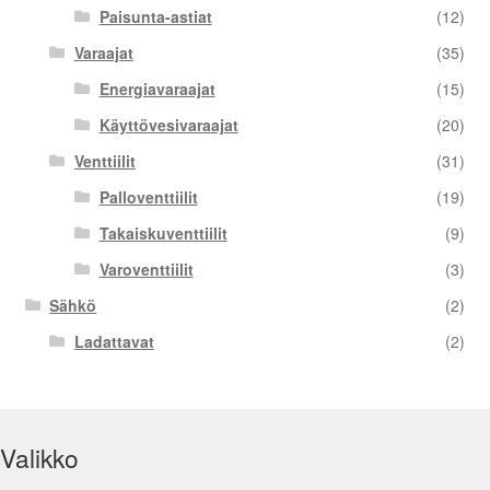
Paisunta-astiat
(12)
Varaajat
(35)
Energiavaraajat
(15)
Käyttövesivaraajat
(20)
Venttiilit
(31)
Palloventtiilit
(19)
Takaiskuventtiilit
(9)
Varoventtiilit
(3)
Sähkö
(2)
Ladattavat
(2)
Valikko