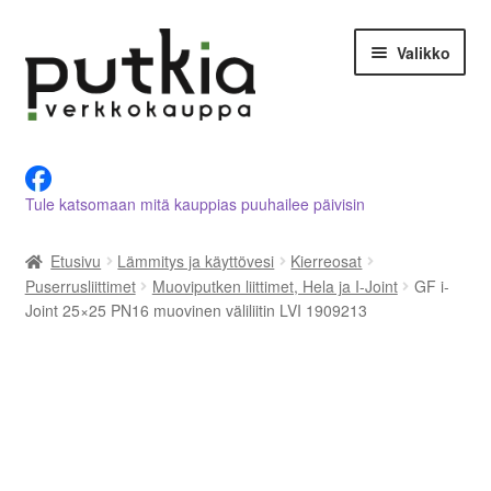
Siirry
Siirry
Valikko
navigointiin
sisältöön
LVI-alan tuotteet verkkokaupasta
Tule katsomaan mitä kauppias puuhailee päivisin
Tietoja meistä
Etusivu
Lämmitys ja käyttövesi
Kierreosat
Asiakastilini
Puserrusliittimet
Muoviputken liittimet, Hela ja I-Joint
GF i-
Joint 25×25 PN16 muovinen väliliitin LVI 1909213
Ostoskori
Kassalle
Ota yhteyttä