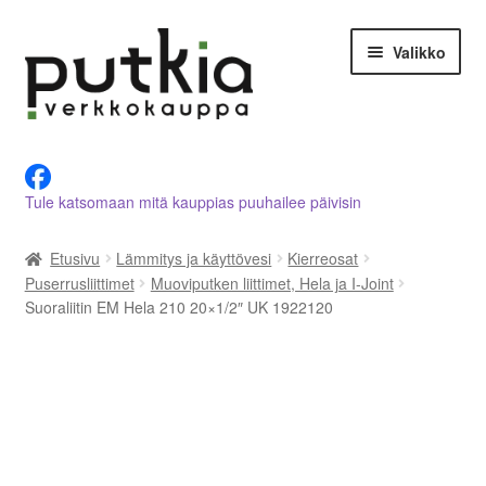
Siirry
Siirry
Valikko
navigointiin
sisältöön
LVI-alan tuotteet verkkokaupasta
Tule katsomaan mitä kauppias puuhailee päivisin
Tietoja meistä
Etusivu
Lämmitys ja käyttövesi
Kierreosat
Asiakastilini
Puserrusliittimet
Muoviputken liittimet, Hela ja I-Joint
Suoraliitin EM Hela 210 20×1/2″ UK 1922120
Ostoskori
Kassalle
Ota yhteyttä