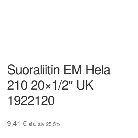
Aletuotteet
Evästekäytäntö (EU)
Suoraliitin EM Hela
210 20×1/2″ UK
1922120
9,41
€
sis. alv 25,5%