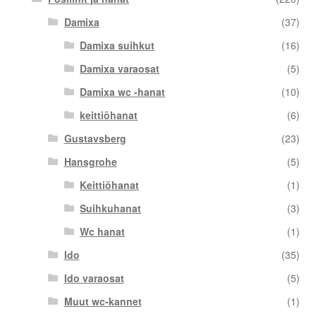
Damixa
(37)
Damixa suihkut
(16)
Damixa varaosat
(5)
Damixa wc -hanat
(10)
keittiöhanat
(6)
Gustavsberg
(23)
Hansgrohe
(5)
Keittiöhanat
(1)
Suihkuhanat
(3)
Wc hanat
(1)
Ido
(35)
Ido varaosat
(5)
Muut wc-kannet
(1)