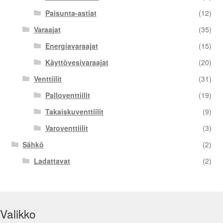
Paisunta-astiat
(12)
Varaajat
(35)
Energiavaraajat
(15)
Käyttövesivaraajat
(20)
Venttiilit
(31)
Palloventtiilit
(19)
Takaiskuventtiilit
(9)
Varoventtiilit
(3)
Sähkö
(2)
Ladattavat
(2)
Valikko