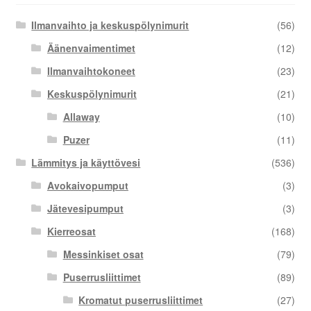
Ilmanvaihto ja keskuspölynimurit
(56)
Äänenvaimentimet
(12)
Ilmanvaihtokoneet
(23)
Keskuspölynimurit
(21)
Allaway
(10)
Puzer
(11)
Lämmitys ja käyttövesi
(536)
Avokaivopumput
(3)
Jätevesipumput
(3)
Kierreosat
(168)
Messinkiset osat
(79)
Puserrusliittimet
(89)
Kromatut puserrusliittimet
(27)