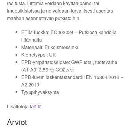
rasitusta. Liittimiä voidaan käyttää paine- tai
imuputkistoissa ja ne voidaan turvallisesti asentaa
maahan asennettaviin putkistoihin.
ETIM-luokka: EC003024 – Putkiosa kahdella
liitännällä
Materiaali: Erikoismessinki
Kierretyyppi: UK
EPD-ympäristöseloste: GWP total, tuotevaihe
(A1-A3) 3,56 kg CO2e/kg
EPD-luvun laskentastandardi: EN 15804:2012 +
A2:2019
Tyyppihyväksyntä
Lisätietoja
täältä
.
Arviot