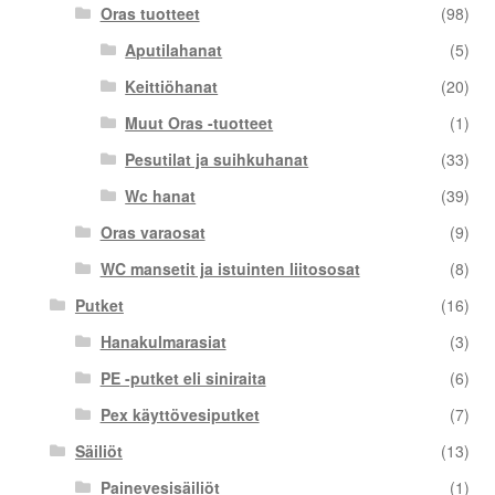
Oras tuotteet
(98)
Aputilahanat
(5)
Keittiöhanat
(20)
Muut Oras -tuotteet
(1)
Pesutilat ja suihkuhanat
(33)
Wc hanat
(39)
Oras varaosat
(9)
WC mansetit ja istuinten liitososat
(8)
Putket
(16)
Hanakulmarasiat
(3)
PE -putket eli siniraita
(6)
Pex käyttövesiputket
(7)
Säiliöt
(13)
Painevesisäiliöt
(1)