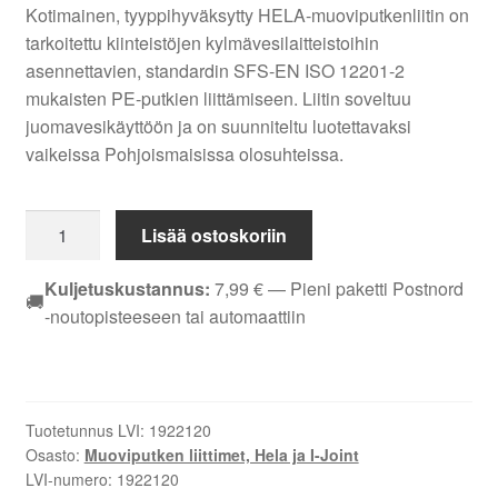
Kotimainen, tyyppihyväksytty HELA-muoviputkenliitin on
tarkoitettu kiinteistöjen kylmävesilaitteistoihin
asennettavien, standardin SFS-EN ISO 12201-2
mukaisten PE-putkien liittämiseen. Liitin soveltuu
juomavesikäyttöön ja on suunniteltu luotettavaksi
vaikeissa Pohjoismaisissa olosuhteissa.
Suoraliitin
Lisää ostoskoriin
EM
Hela
Kuljetuskustannus:
7,99
€
— Pieni paketti Postnord
🚚
210
-noutopisteeseen tai automaattiin
20x1/2"
UK
1922120
määrä
Tuotetunnus LVI:
1922120
Osasto:
Muoviputken liittimet, Hela ja I-Joint
LVI-numero:
1922120