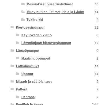
Messinkiset puserrusliittimet
(46)
Muoviputken liittimet, Hela ja I-Joint
(14)
Tukiholkki
(2)
Kiertovesipumput
(22)
Käyttöveden kierto
(5)
Lämmönjaon kiertovesipumput
(17)
Lämpöpumput
(2)
Maalämpöpumput
(2)
Lattialämmitys
(14)
Uponor
(14)
Mittarit ja säätölaitteet
(2)
Patterit
(7)
Danfoss
(7)
Posliinit ja hanat
(220)