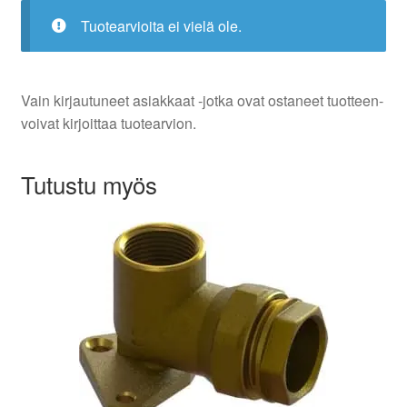
Tuotearvioita ei vielä ole.
Vain kirjautuneet asiakkaat -jotka ovat ostaneet tuotteen-
voivat kirjoittaa tuotearvion.
Tutustu myös