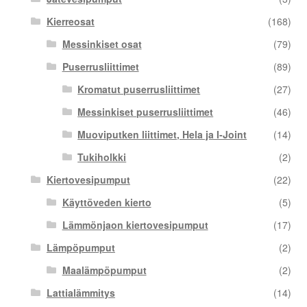
Kierreosat
(168)
Messinkiset osat
(79)
Puserrusliittimet
(89)
Kromatut puserrusliittimet
(27)
Messinkiset puserrusliittimet
(46)
Muoviputken liittimet, Hela ja I-Joint
(14)
Tukiholkki
(2)
Kiertovesipumput
(22)
Käyttöveden kierto
(5)
Lämmönjaon kiertovesipumput
(17)
Lämpöpumput
(2)
Maalämpöpumput
(2)
Lattialämmitys
(14)