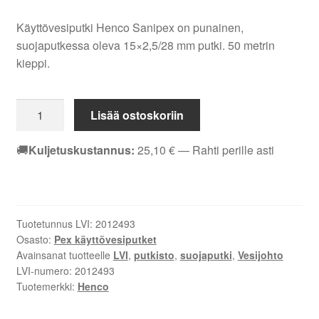
Käyttövesiputki Henco Sanipex on punainen,
suojaputkessa oleva 15×2,5/28 mm putki. 50 metrin
kieppi.
Käyttövesiputki
Lisää ostoskoriin
suojaputkessa
Henco
🚚
Kuljetuskustannus:
25,10
€
— Rahti perille asti
Sanipex
15x2,5/28
punainen
50
Tuotetunnus LVI:
2012493
m
Osasto:
Pex käyttövesiputket
määrä
Avainsanat tuotteelle
LVI
,
putkisto
,
suojaputki
,
Vesijohto
LVI-numero:
2012493
Tuotemerkki:
Henco