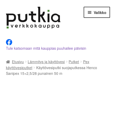
Siirry
Siirry
Valikko
navigointiin
sisältöön
LVI-alan tuotteet verkkokaupasta
Tule katsomaan mitä kauppias puuhailee päivisin
Tietoja meistä
Etusivu
Lämmitys ja käyttövesi
Putket
Pex
Asiakastilini
käyttövesiputket
Käyttövesiputki suojaputkessa Henco
Sanipex 15×2,5/28 punainen 50 m
Ostoskori
Kassalle
Ota yhteyttä