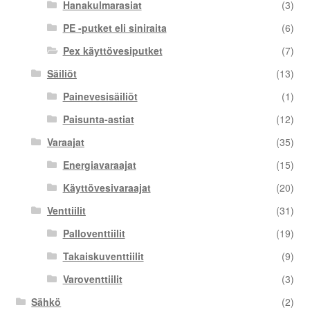
Hanakulmarasiat
(3)
PE -putket eli siniraita
(6)
Pex käyttövesiputket
(7)
Säiliöt
(13)
Painevesisäiliöt
(1)
Paisunta-astiat
(12)
Varaajat
(35)
Energiavaraajat
(15)
Käyttövesivaraajat
(20)
Venttiilit
(31)
Palloventtiilit
(19)
Takaiskuventtiilit
(9)
Varoventtiilit
(3)
Sähkö
(2)