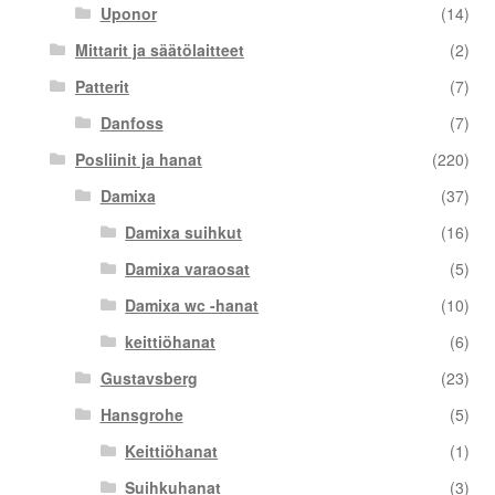
Uponor
(14)
Mittarit ja säätölaitteet
(2)
Patterit
(7)
Danfoss
(7)
Posliinit ja hanat
(220)
Damixa
(37)
Damixa suihkut
(16)
Damixa varaosat
(5)
Damixa wc -hanat
(10)
keittiöhanat
(6)
Gustavsberg
(23)
Hansgrohe
(5)
Keittiöhanat
(1)
Suihkuhanat
(3)