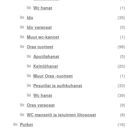
Wc hanat
(1)
Ido
(35)
Ido varaosat
(5)
Muut wc-kannet
(1)
Oras tuotteet
(98)
Aputilahanat
(5)
Keittiöhanat
(20)
Muut Oras -tuotteet
(1)
Pesutilat ja suihkuhanat
(33)
Wc hanat
(39)
Oras varaosat
(9)
WC mansetit ja istuinten liitososat
(8)
Putket
(16)