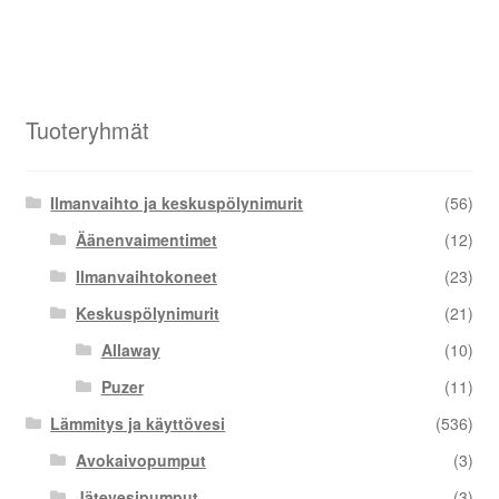
Tuoteryhmät
Ilmanvaihto ja keskuspölynimurit
(56)
Äänenvaimentimet
(12)
Ilmanvaihtokoneet
(23)
Keskuspölynimurit
(21)
Allaway
(10)
Puzer
(11)
Lämmitys ja käyttövesi
(536)
Avokaivopumput
(3)
Jätevesipumput
(3)