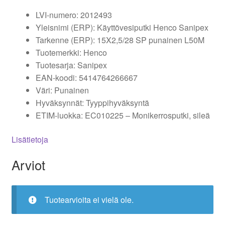
LVI-numero: 2012493
Yleisnimi (ERP): Käyttövesiputki Henco Sanipex
Tarkenne (ERP): 15X2,5/28 SP punainen L50M
Tuotemerkki: Henco
Tuotesarja: Sanipex
EAN-koodi: 5414764266667
Väri: Punainen
Hyväksynnät: Tyyppihyväksyntä
ETIM-luokka: EC010225 – Monikerrosputki, sileä
Lisätietoja
Arviot
Tuotearvioita ei vielä ole.