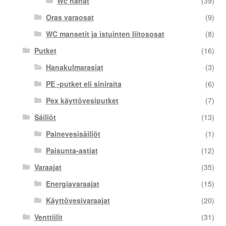
Wc hanat
(39)
Oras varaosat
(9)
WC mansetit ja istuinten liitososat
(8)
Putket
(16)
Hanakulmarasiat
(3)
PE -putket eli siniraita
(6)
Pex käyttövesiputket
(7)
Säiliöt
(13)
Painevesisäiliöt
(1)
Paisunta-astiat
(12)
Varaajat
(35)
Energiavaraajat
(15)
Käyttövesivaraajat
(20)
Venttiilit
(31)