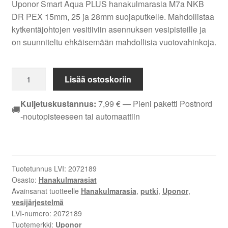
Uponor Smart Aqua PLUS hanakulmarasia M7a NKB
DR PEX 15mm, 25 ja 28mm suojaputkelle. Mahdollistaa
kytkentäjohtojen vesitiiviin asennuksen vesipisteille ja
on suunniteltu ehkäisemään mahdollisia vuotovahinkoja.
Uponor
Lisää ostoskoriin
Smart
Aqua
Kuljetuskustannus:
7,99
€
— Pieni paketti Postnord
🚚
PLUS
-noutopisteeseen tai automaattiin
hanakulmarasia
M7a
NKB
DR
Tuotetunnus LVI:
2072189
PEX
Osasto:
Hanakulmarasiat
-
Avainsanat tuotteelle
Hanakulmarasia
,
putki
,
Uponor
,
Vesitiivis
vesijärjestelmä
hanakulmarasia
LVI-numero:
2072189
Tuotemerkki:
Uponor
15mm