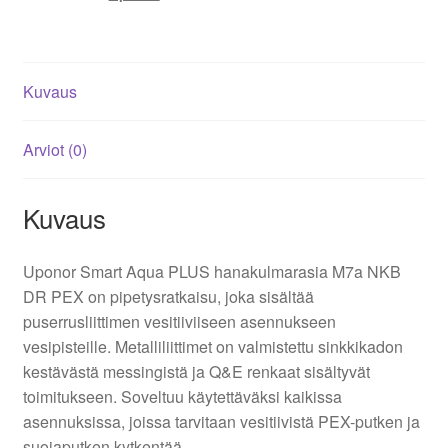
pex
putkelle.
määrä
Kuvaus
Arviot (0)
Kuvaus
Uponor Smart Aqua PLUS hanakulmarasia M7a NKB
DR PEX on pipetysratkaisu, joka sisältää
puserrusliittimen vesitiiviiseen asennukseen
vesipisteille. Metalliliittimet on valmistettu sinkkikadon
kestävästä messingistä ja Q&E renkaat sisältyvät
toimitukseen. Soveltuu käytettäväksi kaikissa
asennuksissa, joissa tarvitaan vesitiivistä PEX-putken ja
suojaputken kytkentää.