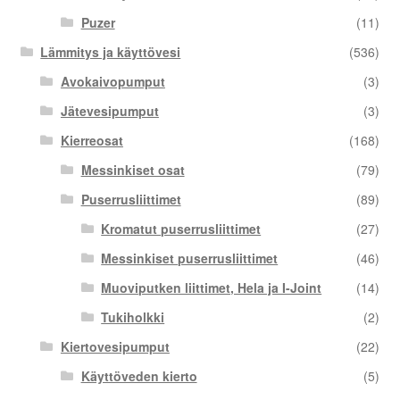
Puzer
(11)
Lämmitys ja käyttövesi
(536)
Avokaivopumput
(3)
Jätevesipumput
(3)
Kierreosat
(168)
Messinkiset osat
(79)
Puserrusliittimet
(89)
Kromatut puserrusliittimet
(27)
Messinkiset puserrusliittimet
(46)
Muoviputken liittimet, Hela ja I-Joint
(14)
Tukiholkki
(2)
Kiertovesipumput
(22)
Käyttöveden kierto
(5)