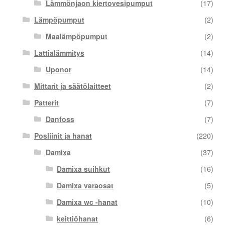
Lämmönjaon kiertovesipumput
(17)
Lämpöpumput
(2)
Maalämpöpumput
(2)
Lattialämmitys
(14)
Uponor
(14)
Mittarit ja säätölaitteet
(2)
Patterit
(7)
Danfoss
(7)
Posliinit ja hanat
(220)
Damixa
(37)
Damixa suihkut
(16)
Damixa varaosat
(5)
Damixa wc -hanat
(10)
keittiöhanat
(6)