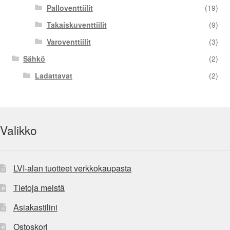
Palloventtiilit
(19)
Takaiskuventtiilit
(9)
Varoventtiilit
(3)
Sähkö
(2)
Ladattavat
(2)
Valikko
LVI-alan tuotteet verkkokaupasta
Tietoja meistä
Asiakastilini
Ostoskori