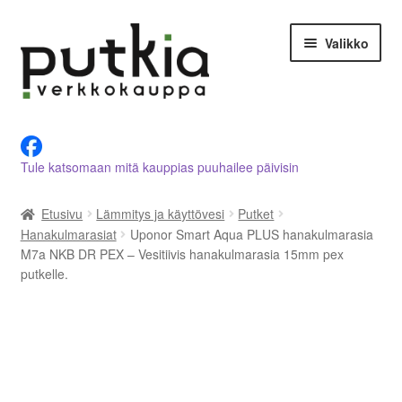
Siirry
Siirry
Valikko
navigointiin
sisältöön
LVI-alan tuotteet verkkokaupasta
Tule katsomaan mitä kauppias puuhailee päivisin
Tietoja meistä
Etusivu
Lämmitys ja käyttövesi
Putket
Asiakastilini
Hanakulmarasiat
Uponor Smart Aqua PLUS hanakulmarasia
M7a NKB DR PEX – Vesitiivis hanakulmarasia 15mm pex
Ostoskori
putkelle.
Kassalle
Ota yhteyttä