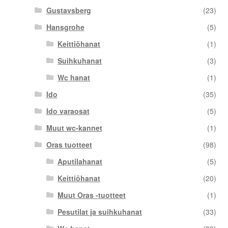
Gustavsberg
(23)
Hansgrohe
(5)
Keittiöhanat
(1)
Suihkuhanat
(3)
Wc hanat
(1)
Ido
(35)
Ido varaosat
(5)
Muut wc-kannet
(1)
Oras tuotteet
(98)
Aputilahanat
(5)
Keittiöhanat
(20)
Muut Oras -tuotteet
(1)
Pesutilat ja suihkuhanat
(33)