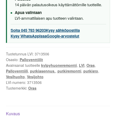
14 päivän palautusoikeus käyttämättömille tuotteille.
Apua valintaan
LVI-ammattilaisen apu tuotteen valintaan.
Soita 045 783 96203
Kysy sähköpostilla
Kysy WhatsAppissa
Google-arvostelut
Tuotetunnus LVI:
3713506
Osasto:
Palloventtiilit
Avainsanat tuotteelle
kylpyhuoneremontti
,
LVI
,
Oras
,
Palloventtiili
,
putkiasennus.
,
putkiremontti
,
putkisto
,
Vesihuolto
,
Vesijohto
LVI-numero:
3713506
Tuotemerkki:
Oras
Kuvaus