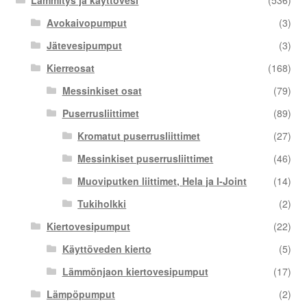
Lämmitys ja käyttövesi
(536)
Avokaivopumput
(3)
Jätevesipumput
(3)
Kierreosat
(168)
Messinkiset osat
(79)
Puserrusliittimet
(89)
Kromatut puserrusliittimet
(27)
Messinkiset puserrusliittimet
(46)
Muoviputken liittimet, Hela ja I-Joint
(14)
Tukiholkki
(2)
Kiertovesipumput
(22)
Käyttöveden kierto
(5)
Lämmönjaon kiertovesipumput
(17)
Lämpöpumput
(2)