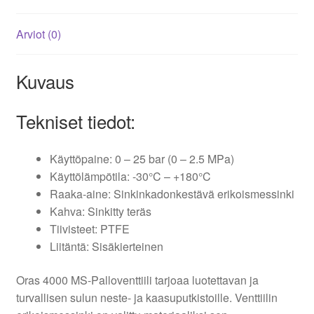
Arviot (0)
Kuvaus
Tekniset tiedot:
Käyttöpaine: 0 – 25 bar (0 – 2.5 MPa)
Käyttölämpötila: -30°C – +180°C
Raaka-aine: Sinkinkadonkestävä erikoismessinki
Kahva: Sinkitty teräs
Tiivisteet: PTFE
Liitäntä: Sisäkierteinen
Oras 4000 MS-Palloventtiili tarjoaa luotettavan ja
turvallisen sulun neste- ja kaasuputkistoille. Venttiilin