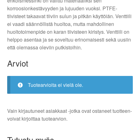
erikoismessinki on valittu materiaaliksi sen
korroosionkestävyyden ja lujuuden vuoksi. PTFE-
tiivisteet takaavat tiiviin sulun ja pitkän käyttöiän. Venttiili
ei vaadi säännöllistä huoltoa, mutta mahdollinen
huoltotoimenpide on karan tiivisteen kiristys. Venttiili on
helppo asentaa ja se soveltuu erinomaisesti sekä uusiin
että olemassa oleviin putkistoihin.
Arviot
Tuotearvioita ei vielä ole.
Vain kirjautuneet asiakkaat -jotka ovat ostaneet tuotteen-
voivat kirjoittaa tuotearvion.
Tutustu myös