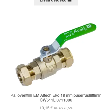
Palloventtiili EM Altech Eko 18 mm puserrusliittimin
CW511L 3711386
13,15
€
sis. alv 25,5%