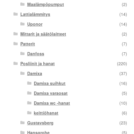
Maalämpöpumput
(2)
Lattialämmitys
(14)
Uponor
(14)
Mittarit ja säätölaitteet
(2)
Patterit
(7)
Danfoss
(7)
Posliinit ja hanat
(220)
Damixa
(37)
Damixa suihkut
(16)
Damixa varaosat
(5)
Damixa wc -hanat
(10)
keittiöhanat
(6)
Gustavsberg
(23)
Hansgrohe
(5)