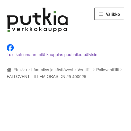
Siirry
Siirry
Valikko
navigointiin
sisältöön
LVI-alan tuotteet verkkokaupasta
Tule katsomaan mitä kauppias puuhailee päivisin
Tietoja meistä
Etusivu
Lämmitys ja käyttövesi
Venttiilit
Palloventtiilit
Asiakastilini
PALLOVENTTIILI EM ORAS DN 25 400025
Ostoskori
Kassalle
Ota yhteyttä