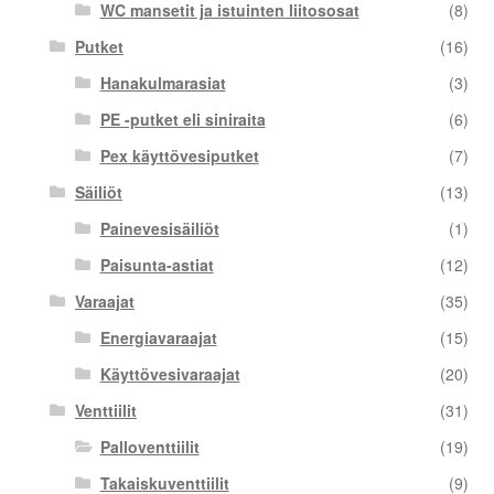
WC mansetit ja istuinten liitososat
(8)
Putket
(16)
Hanakulmarasiat
(3)
PE -putket eli siniraita
(6)
Pex käyttövesiputket
(7)
Säiliöt
(13)
Painevesisäiliöt
(1)
Paisunta-astiat
(12)
Varaajat
(35)
Energiavaraajat
(15)
Käyttövesivaraajat
(20)
Venttiilit
(31)
Palloventtiilit
(19)
Takaiskuventtiilit
(9)