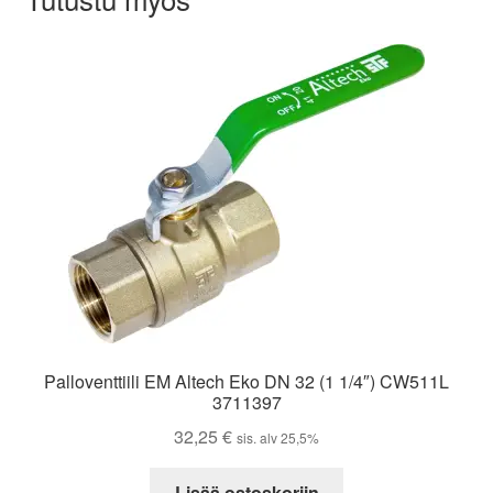
Palloventtiili EM Altech Eko DN 32 (1 1/4″) CW511L
3711397
32,25
€
sis. alv 25,5%
Lisää ostoskoriin