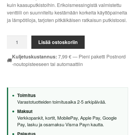
kuin kaasuputkistoihin. Erikoismessingistä valmistettu
venttiili on suunniteltu kestämään korkeita käyttöpaineita
ja lämpötiloja, tarjoten pitkäikäisen ratkaisun putkistoosi.
PALLOVENTTIILI
Lisää ostoskoriin
EM
ORAS
Kuljetuskustannus:
7,99
€
— Pieni paketti Postnord
🚚
DN
-noutopisteeseen tai automaattiin
25
400025
määrä
Toimitus
Varastotuotteiden toimitusaika 2-5 arkipäivää.
Maksut
Verkkopankit, kortit, MobilePay, Apple Pay, Google
Pay, lasku ja osamaksu Visma Payn kautta.
Palautus