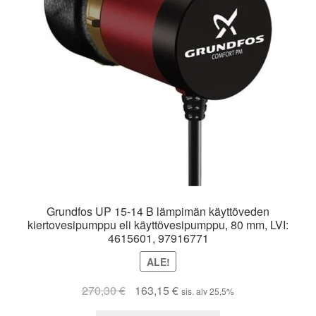
Grundfos UP 15-14 B lämpimän käyttöveden
kiertovesipumppu eli käyttövesipumppu, 80 mm, LVI:
4615601, 97916771
ALE!
Alkuperäinen
Nykyinen
270,30
€
163,15
€
sis. alv 25,5%
hinta
hinta