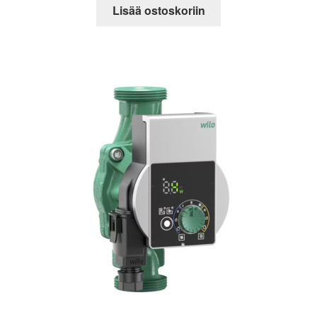
oli:
on:
Lisää ostoskoriin
270,30 €.
163,15 €.