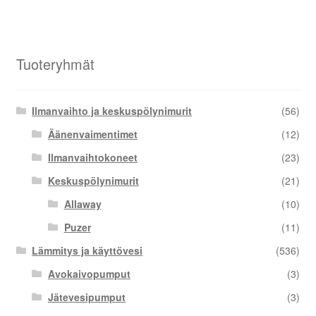
Tuoteryhmät
Ilmanvaihto ja keskuspölynimurit
(56)
Äänenvaimentimet
(12)
Ilmanvaihtokoneet
(23)
Keskuspölynimurit
(21)
Allaway
(10)
Puzer
(11)
Lämmitys ja käyttövesi
(536)
Avokaivopumput
(3)
Jätevesipumput
(3)