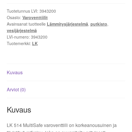
bar
määrä
Tuotetunnus LVI:
3943200
Osasto:
Varoventtiilit
Avainsanat tuotteelle
Lämmitysjärjestelmä
,
putkisto
,
vesijärjestelmä
LVI-numero:
3943200
Tuotemerkki:
LK
Kuvaus
Arviot (0)
Kuvaus
LK 514 MultiSafe varoventtiili on korkeanousuinen ja