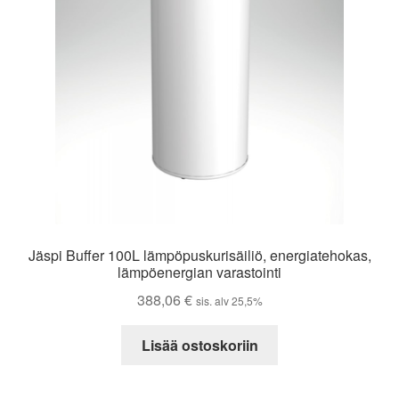
Jäspi Buffer 100L lämpöpuskurisäiliö, energiatehokas,
lämpöenergian varastointi
388,06
€
sis. alv 25,5%
Lisää ostoskoriin