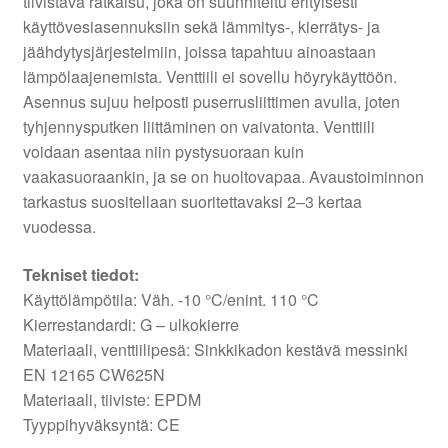
tiivistävä ratkaisu, joka on suunniteltu erityisesti
käyttövesiasennuksiin sekä lämmitys-, kierrätys- ja
jäähdytysjärjestelmiin, joissa tapahtuu ainoastaan
lämpölaajenemista. Venttiili ei sovellu höyrykäyttöön.
Asennus sujuu helposti puserrusliittimen avulla, joten
tyhjennysputken liittäminen on vaivatonta. Venttiili
voidaan asentaa niin pystysuoraan kuin
vaakasuoraankin, ja se on huoltovapaa. Avaustoiminnon
tarkastus suositellaan suoritettavaksi 2–3 kertaa
vuodessa.
Tekniset tiedot:
Käyttölämpötila: Väh. -10 °C/enint. 110 °C
Kierrestandardi: G – ulkokierre
Materiaali, venttiilipesä: Sinkkikadon kestävä messinki
EN 12165 CW625N
Materiaali, tiiviste: EPDM
Tyyppihyväksyntä: CE