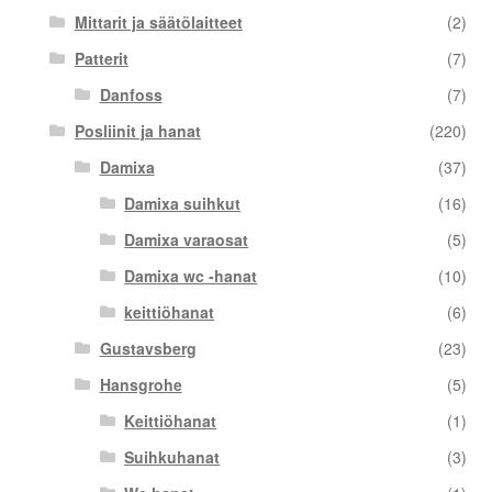
Mittarit ja säätölaitteet
(2)
Patterit
(7)
Danfoss
(7)
Posliinit ja hanat
(220)
Damixa
(37)
Damixa suihkut
(16)
Damixa varaosat
(5)
Damixa wc -hanat
(10)
keittiöhanat
(6)
Gustavsberg
(23)
Hansgrohe
(5)
Keittiöhanat
(1)
Suihkuhanat
(3)