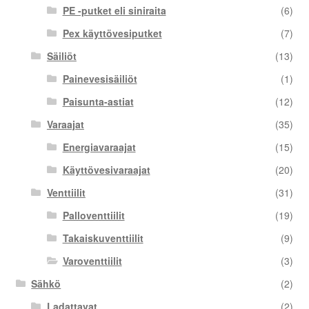
PE -putket eli siniraita
(6)
Pex käyttövesiputket
(7)
Säiliöt
(13)
Painevesisäiliöt
(1)
Paisunta-astiat
(12)
Varaajat
(35)
Energiavaraajat
(15)
Käyttövesivaraajat
(20)
Venttiilit
(31)
Palloventtiilit
(19)
Takaiskuventtiilit
(9)
Varoventtiilit
(3)
Sähkö
(2)
Ladattavat
(2)