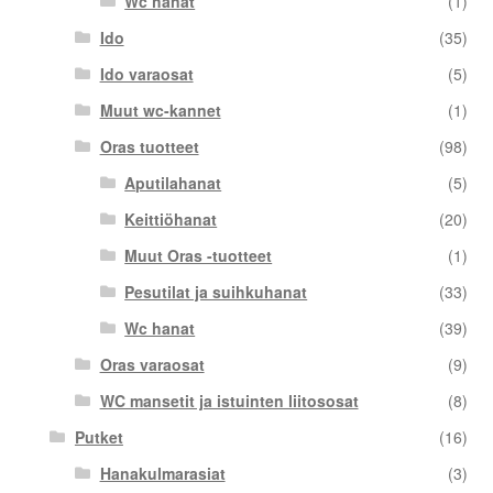
Wc hanat
(1)
Ido
(35)
Ido varaosat
(5)
Muut wc-kannet
(1)
Oras tuotteet
(98)
Aputilahanat
(5)
Keittiöhanat
(20)
Muut Oras -tuotteet
(1)
Pesutilat ja suihkuhanat
(33)
Wc hanat
(39)
Oras varaosat
(9)
WC mansetit ja istuinten liitososat
(8)
Putket
(16)
Hanakulmarasiat
(3)