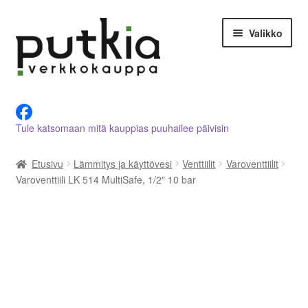
Siirry
Siirry
Valikko
navigointiin
sisältöön
LVI-alan tuotteet verkkokaupasta
Tule katsomaan mitä kauppias puuhailee päivisin
Tietoja meistä
Etusivu
Lämmitys ja käyttövesi
Venttiilit
Varoventtiilit
Asiakastilini
Varoventtiili LK 514 MultiSafe, 1/2″ 10 bar
Ostoskori
Kassalle
Ota yhteyttä