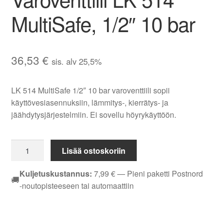
MultiSafe, 1/2″ 10 bar
36,53
€
sis. alv 25,5%
LK 514 MultiSafe 1/2″ 10 bar varoventtiili sopii
käyttövesiasennuksiin, lämmitys-, kierrätys- ja
jäähdytysjärjestelmiin. Ei sovellu höyrykäyttöön.
Varoventtiili
Lisää ostoskoriin
LK
514
Kuljetuskustannus:
7,99
€
— Pieni paketti Postnord
🚚
MultiSafe,
-noutopisteeseen tai automaattiin
1/2"
10