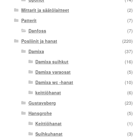
Mittarit ja säätölaitteet
(2)
Patterit
(7)
Danfoss
(7)
Posliinit ja hanat
(220)
Damixa
(37)
Damixa suihkut
(16)
Damixa varaosat
(5)
Damixa wc -hanat
(10)
keittiöhanat
(6)
Gustavsberg
(23)
Hansgrohe
(5)
Keittiöhanat
(1)
Suihkuhanat
(3)