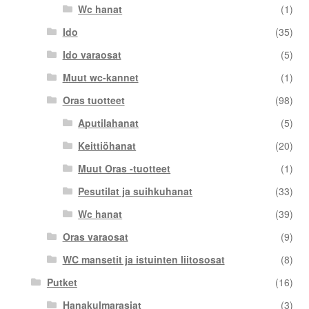
Wc hanat
(1)
Ido
(35)
Ido varaosat
(5)
Muut wc-kannet
(1)
Oras tuotteet
(98)
Aputilahanat
(5)
Keittiöhanat
(20)
Muut Oras -tuotteet
(1)
Pesutilat ja suihkuhanat
(33)
Wc hanat
(39)
Oras varaosat
(9)
WC mansetit ja istuinten liitososat
(8)
Putket
(16)
Hanakulmarasiat
(3)