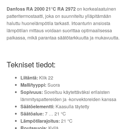
Danfoss RA 2000 21°C RA 2972
on korkealaatuinen
patteritermostaatti, joka on suunniteltu ylläpitämään
haluttu huonelämpötila tarkasti. Irtoanturin ansiosta
lämpötilan mittaus voidaan suorittaa optimaalisessa
paikassa, mikä parantaa säätötarkkuutta ja mukavuutta.
Tekniset tiedot:
Liitäntä:
Klik 22
Malli/tyyppi:
Suora
Sopivuus:
Soveltuu käytettäväksi erilaisten
lämmityspattereiden ja -konvektoreiden kanssa
Säätöelementti:
Kaasulla täytetty
Säätöalue:
7 … 21 °C
Lämpötilarajoitus:
21 °C
Routasuoja:
Kyllä