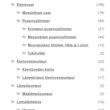
Kierreosat
(168)
Messinkiset osat
(79)
Puserrusliittimet
(89)
Kromatut puserrusliittimet
(27)
Messinkiset puserrusliittimet
(46)
Muoviputken liittimet, Hela ja I-Joint
(14)
Tukiholkki
(2)
Kiertovesipumput
(22)
Käyttöveden kierto
(5)
Lämmönjaon kiertovesipumput
(17)
Lämpöpumput
(2)
Maalämpöpumput
(2)
Lattialämmitys
(14)
Uponor
(14)