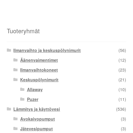
Tuoteryhmät
Ilmanvaihto ja keskuspölynimurit
(56)
Äänenvaimentimet
(12)
Ilmanvaihtokoneet
(23)
Keskuspölynimurit
(21)
Allaway
(10)
Puzer
(11)
Lämmitys ja käyttövesi
(536)
Avokaivopumput
(3)
Jätevesipumput
(3)