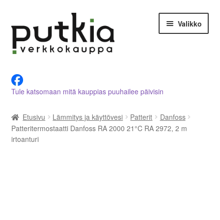
Siirry
Siirry
Valikko
navigointiin
sisältöön
LVI-alan tuotteet verkkokaupasta
Tule katsomaan mitä kauppias puuhailee päivisin
Tietoja meistä
Etusivu
Lämmitys ja käyttövesi
Patterit
Danfoss
Asiakastilini
Patteritermostaatti Danfoss RA 2000 21°C RA 2972, 2 m
irtoanturi
Ostoskori
Kassalle
Ota yhteyttä