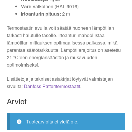
Väri:
Valkoinen (RAL 9016)
Irtoanturin pituus:
2 m
Termostaatin avulla voit säätää huoneen lämpötilan
tarkasti halutulle tasolle. Irtoanturi mahdollistaa
lämpötilan mittauksen optimaalisessa paikassa, mikä
parantaa säätötarkkuutta. Lämpötilarajoitus on asetettu
21 °C:een energiansäästön ja mukavuuden
optimoimiseksi.
Lisätietoja ja tekniset asiakirjat löytyvät valmistajan
sivuilta:
Danfoss Patteritermostaatit
.
Arviot
Tuotearvioita ei vielä ole.