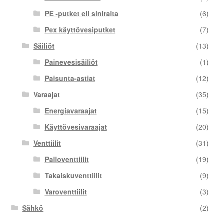
PE -putket eli siniraita
(6)
Pex käyttövesiputket
(7)
Säiliöt
(13)
Painevesisäiliöt
(1)
Paisunta-astiat
(12)
Varaajat
(35)
Energiavaraajat
(15)
Käyttövesivaraajat
(20)
Venttiilit
(31)
Palloventtiilit
(19)
Takaiskuventtiilit
(9)
Varoventtiilit
(3)
Sähkö
(2)