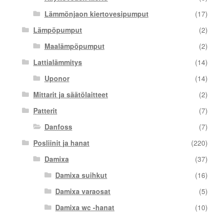
Lämmönjaon kiertovesipumput
(17)
Lämpöpumput
(2)
Maalämpöpumput
(2)
Lattialämmitys
(14)
Uponor
(14)
Mittarit ja säätölaitteet
(2)
Patterit
(7)
Danfoss
(7)
Posliinit ja hanat
(220)
Damixa
(37)
Damixa suihkut
(16)
Damixa varaosat
(5)
Damixa wc -hanat
(10)