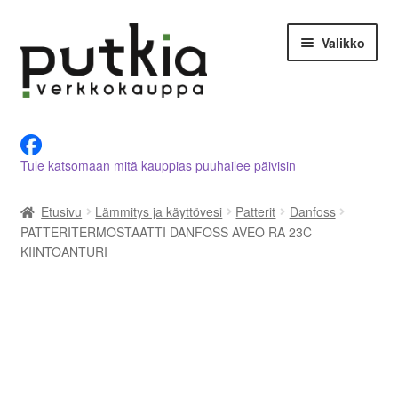
Siirry
Siirry
Valikko
navigointiin
sisältöön
LVI-alan tuotteet verkkokaupasta
Tule katsomaan mitä kauppias puuhailee päivisin
Tietoja meistä
Etusivu
Lämmitys ja käyttövesi
Patterit
Danfoss
Asiakastilini
PATTERITERMOSTAATTI DANFOSS AVEO RA 23C
KIINTOANTURI
Ostoskori
Kassalle
Ota yhteyttä