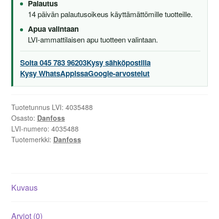
Palautus
14 päivän palautusoikeus käyttämättömille tuotteille.
Apua valintaan
LVI-ammattilaisen apu tuotteen valintaan.
Soita 045 783 96203
Kysy sähköpostilla
Kysy WhatsAppissa
Google-arvostelut
Tuotetunnus LVI:
4035488
Osasto:
Danfoss
LVI-numero:
4035488
Tuotemerkki:
Danfoss
Kuvaus
Arviot (0)