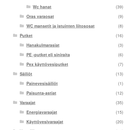
Wc hanat
(39)
Oras varaosat
(9)
WC mansetit ja istuinten liitososat
(8)
Putket
(16)
Hanakulmarasiat
(3)
PE -putket eli siniraita
(6)
Pex käyttövesiputket
(7)
Säiliöt
(13)
Painevesisäiliöt
(1)
Paisunta-astiat
(12)
Varaajat
(35)
Energiavaraajat
(15)
Käyttövesivaraajat
(20)