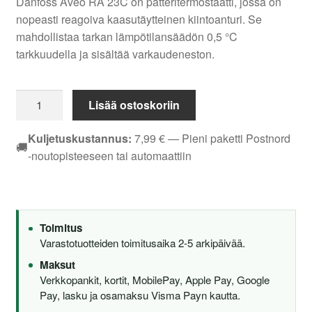
Danfoss Aveo RA 23C on patteritermostaatti, jossa on
nopeasti reagoiva kaasutäytteinen kiintoanturi. Se
mahdollistaa tarkan lämpötilansäädön 0,5 °C
tarkkuudella ja sisältää varkaudeneston.
PATTERITERMOSTAATTI
Lisää ostoskoriin
DANFOSS
AVEO
Kuljetuskustannus:
7,99
€
— Pieni paketti Postnord
🚚
RA
-noutopisteeseen tai automaattiin
23C
KIINTOANTURI
määrä
Toimitus
Varastotuotteiden toimitusaika 2-5 arkipäivää.
Maksut
Verkkopankit, kortit, MobilePay, Apple Pay, Google
Pay, lasku ja osamaksu Visma Payn kautta.