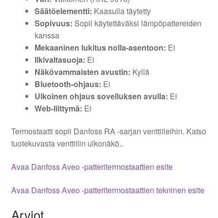
Säätöelementti:
Kaasulla täytetty
Sopivuus:
Sopii käytettäväksi lämpöpattereiden
kanssa
Mekaaninen lukitus nolla-asentoon:
Ei
Ilkivaltasuoja:
Ei
Näkövammaisten avustin:
Kyllä
Bluetooth-ohjaus:
Ei
Ulkoinen ohjaus sovelluksen avulla:
Ei
Web-liittymä:
Ei
Termostaatti sopii Danfoss RA -sarjan venttiileihin. Katso
tuotekuvasta venttiilin ulkonäkö..
Avaa Danfoss Aveo -patteritermostaattien esite
Avaa Danfoss Aveo -patteritermostaattien tekninen esite
Arviot