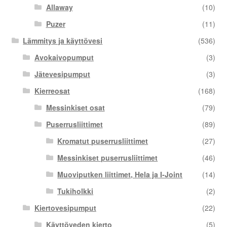
Allaway
(10)
Puzer
(11)
Lämmitys ja käyttövesi
(536)
Avokaivopumput
(3)
Jätevesipumput
(3)
Kierreosat
(168)
Messinkiset osat
(79)
Puserrusliittimet
(89)
Kromatut puserrusliittimet
(27)
Messinkiset puserrusliittimet
(46)
Muoviputken liittimet, Hela ja I-Joint
(14)
Tukiholkki
(2)
Kiertovesipumput
(22)
Käyttöveden kierto
(5)