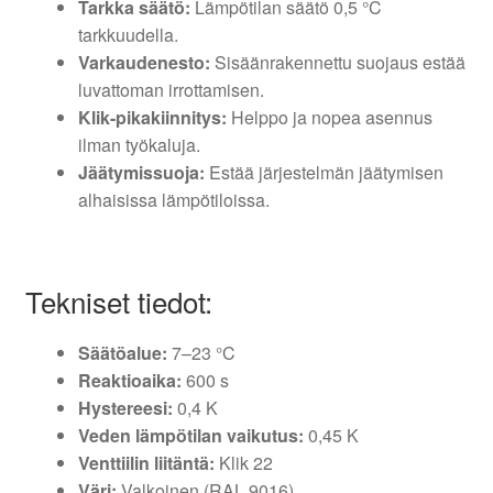
Tarkka säätö:
Lämpötilan säätö 0,5 °C
tarkkuudella.
Varkaudenesto:
Sisäänrakennettu suojaus estää
luvattoman irrottamisen.
Klik-pikakiinnitys:
Helppo ja nopea asennus
ilman työkaluja.
Jäätymissuoja:
Estää järjestelmän jäätymisen
alhaisissa lämpötiloissa.
Tekniset tiedot:
Säätöalue:
7–23 °C
Reaktioaika:
600 s
Hystereesi:
0,4 K
Veden lämpötilan vaikutus:
0,45 K
Venttiilin liitäntä:
Klik 22
Väri:
Valkoinen (RAL 9016)