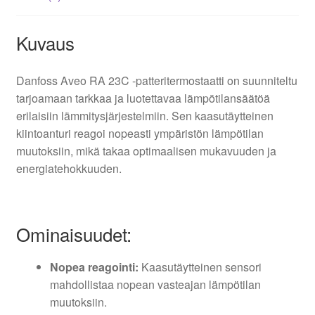
Kuvaus
Danfoss Aveo RA 23C -patteritermostaatti on suunniteltu
tarjoamaan tarkkaa ja luotettavaa lämpötilansäätöä
erilaisiin lämmitysjärjestelmiin. Sen kaasutäytteinen
kiintoanturi reagoi nopeasti ympäristön lämpötilan
muutoksiin, mikä takaa optimaalisen mukavuuden ja
energiatehokkuuden.
Ominaisuudet:
Nopea reagointi:
Kaasutäytteinen sensori
mahdollistaa nopean vasteajan lämpötilan
muutoksiin.