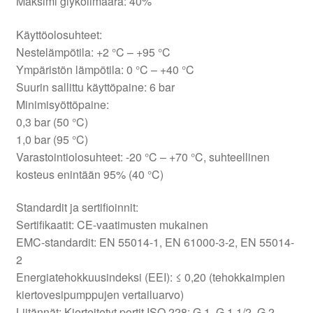
Maksimi glykolimäärä: 40%
Käyttöolosuhteet:
Nestelämpötila: +2 °C – +95 °C
Ympäristön lämpötila: 0 °C – +40 °C
Suurin sallittu käyttöpaine: 6 bar
Minimisyöttöpaine:
0,3 bar (50 °C)
1,0 bar (95 °C)
Varastointiolosuhteet: -20 °C – +70 °C, suhteellinen
kosteus enintään 95% (40 °C)
Standardit ja sertifioinnit:
Sertifikaatit: CE-vaatimusten mukainen
EMC-standardit: EN 55014-1, EN 61000-3-2, EN 55014-
2
Energiatehokkuusindeksi (EEI): ≤ 0,20 (tehokkaimpien
kiertovesipumppujen vertailuarvo)
Liitännät: Kierteitetyt portit ISO 228: G 1, G 1 1/2, G 2