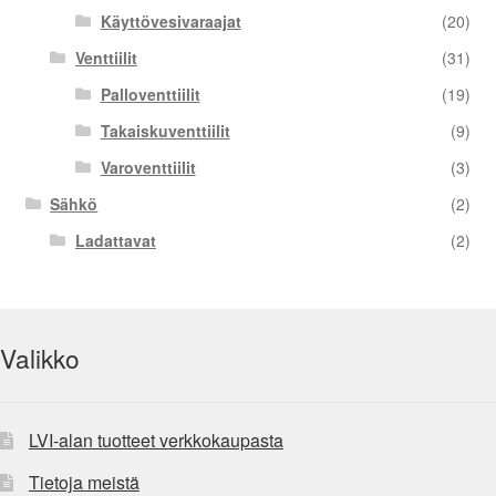
Käyttövesivaraajat
(20)
Venttiilit
(31)
Palloventtiilit
(19)
Takaiskuventtiilit
(9)
Varoventtiilit
(3)
Sähkö
(2)
Ladattavat
(2)
Valikko
LVI-alan tuotteet verkkokaupasta
Tietoja meistä