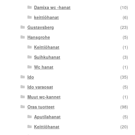
Damixa wc -hanat
(10)
keittiöhanat
(6)
Gustavsberg
(23)
Hansgrohe
(5)
Keittiöhanat
(1)
Suihkuhanat
(3)
Wc hanat
(1)
Ido
(35)
Ido varaosat
(5)
Muut wc-kannet
(1)
Oras tuotteet
(98)
Aputilahanat
(5)
Keittiöhanat
(20)