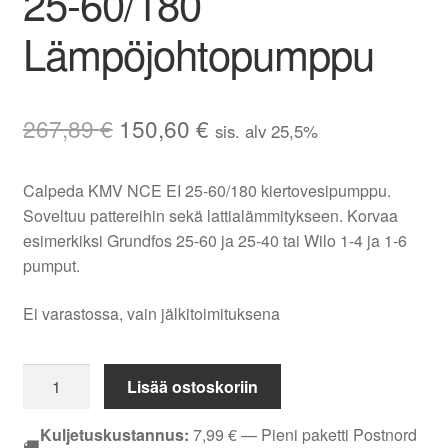
25-60/180
Lämpöjohtopumppu
Alkuperäinen
Nykyinen
267,89
€
150,60
€
sis. alv 25,5%
hinta
hinta
Calpeda KMV NCE EI 25-60/180 kiertovesipumppu.
oli:
on:
Soveltuu pattereihin sekä lattialämmitykseen. Korvaa
267,89 €.
150,60 €.
esimerkiksi Grundfos 25-60 ja 25-40 tai Wilo 1-4 ja 1-6
pumput.
Ei varastossa, vain jälkitoimituksena
Calpeda
Lisää ostoskoriin
KMV
NCE
Kuljetuskustannus:
7,99
€
— Pieni paketti Postnord
🚚