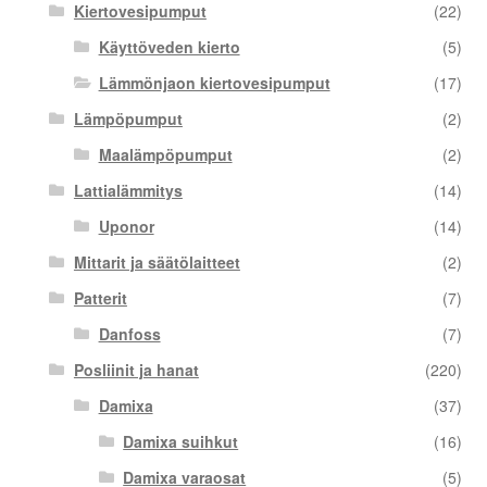
Kiertovesipumput
(22)
Käyttöveden kierto
(5)
Lämmönjaon kiertovesipumput
(17)
Lämpöpumput
(2)
Maalämpöpumput
(2)
Lattialämmitys
(14)
Uponor
(14)
Mittarit ja säätölaitteet
(2)
Patterit
(7)
Danfoss
(7)
Posliinit ja hanat
(220)
Damixa
(37)
Damixa suihkut
(16)
Damixa varaosat
(5)