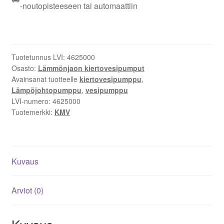
EI
-noutopisteeseen tai automaattiin
25-
60/180
Lämpöjohtopumppu
määrä
Tuotetunnus LVI:
4625000
Osasto:
Lämmönjaon kiertovesipumput
Avainsanat tuotteelle
kiertovesipumppu
,
Lämpöjohtopumppu
,
vesipumppu
LVI-numero:
4625000
Tuotemerkki:
KMV
Kuvaus
Arviot (0)