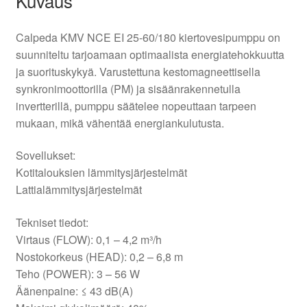
Kuvaus
Calpeda KMV NCE EI 25-60/180 kiertovesipumppu on
suunniteltu tarjoamaan optimaalista energiatehokkuutta
ja suorituskykyä. Varustettuna kestomagneettisella
synkronimoottorilla (PM) ja sisäänrakennetulla
invertterillä, pumppu säätelee nopeuttaan tarpeen
mukaan, mikä vähentää energiankulutusta.
Sovellukset:
Kotitalouksien lämmitysjärjestelmät
Lattialämmitysjärjestelmät
Tekniset tiedot:
Virtaus (FLOW): 0,1 – 4,2 m³/h
Nostokorkeus (HEAD): 0,2 – 6,8 m
Teho (POWER): 3 – 56 W
Äänenpaine: ≤ 43 dB(A)