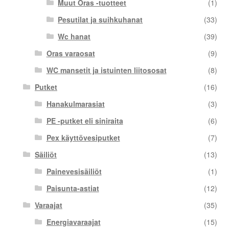
Muut Oras -tuotteet
(1)
Pesutilat ja suihkuhanat
(33)
Wc hanat
(39)
Oras varaosat
(9)
WC mansetit ja istuinten liitososat
(8)
Putket
(16)
Hanakulmarasiat
(3)
PE -putket eli siniraita
(6)
Pex käyttövesiputket
(7)
Säiliöt
(13)
Painevesisäiliöt
(1)
Paisunta-astiat
(12)
Varaajat
(35)
Energiavaraajat
(15)