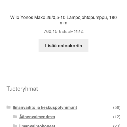
Wilo Yonos Maxo 25/0,5-10 Lämpöjohtopumppu, 180
mm
760,15
€
sis. alv 25,5%
Lisää ostoskoriin
Tuoteryhmät
Ilmanvaihto ja keskuspölynimurit
(56)
Äänenvaimentimet
(12)
Ilmanvaihtokoneet
(23)