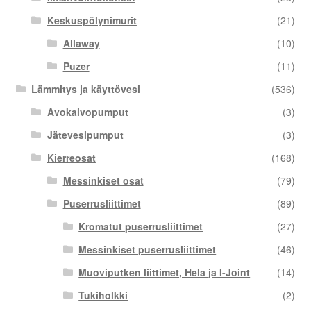
Keskuspölynimurit
(21)
Allaway
(10)
Puzer
(11)
Lämmitys ja käyttövesi
(536)
Avokaivopumput
(3)
Jätevesipumput
(3)
Kierreosat
(168)
Messinkiset osat
(79)
Puserrusliittimet
(89)
Kromatut puserrusliittimet
(27)
Messinkiset puserrusliittimet
(46)
Muoviputken liittimet, Hela ja I-Joint
(14)
Tukiholkki
(2)