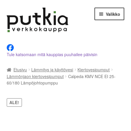
Siirry
Siirry
Valikko
navigointiin
sisältöön
LVI-alan tuotteet verkkokaupasta
Tule katsomaan mitä kauppias puuhailee päivisin
Tietoja meistä
Etusivu
Lämmitys ja käyttövesi
Kiertovesipumput
Asiakastilini
Lämmönjaon kiertovesipumput
Calpeda KMV NCE EI 25-
60/180 Lämpöjohtopumppu
Ostoskori
Kassalle
ALE!
Ota yhteyttä