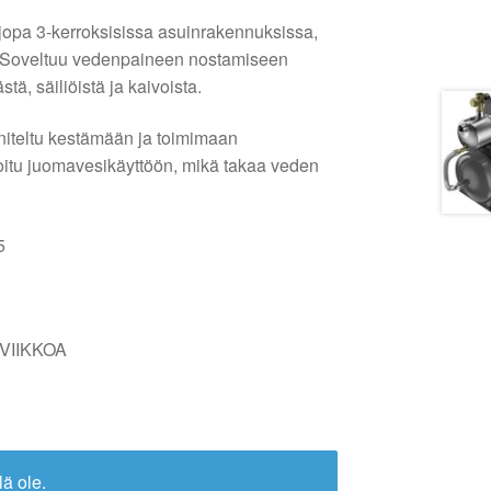
 jopa 3-kerroksisissa asuinrakennuksissa,
. Soveltuu vedenpaineen nostamiseen
tä, säiliöistä ja kaivoista.
teltu kestämään ja toimimaan
ioitu juomavesikäyttöön, mikä takaa veden
5
 VIIKKOA
lä ole.