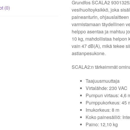
Grundfos SCALA2 93013252 
ot (0)
vesihuoltoyksikkö, joka sisä
paineanturin, ohjauslaitteen 
varmistamaan täydellinen ve
helppo asentaa ja mahtuu jop
10 kg, mahdollistaa helpon k
vain 47 dB(A), mikä tekee si
astianpesukone.
SCALA2:n tärkeimmät omina
Taajuusmuuttaja
Virtalähde: 230 VAC
Pumpun virtaus: 4,6 
Pumppukorkeus: 45 
Imukorkeus: 8 m
Koko painesäiliö: Inte
Paino: 12,10 kg