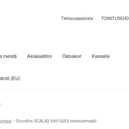
Tietosuojaseloste
TOIMITUSEH
ja meistä
Asiakastilini
Ostoskori
Kassalle
täntö (EU)
n
pumput
Grundfos SCALA2 93013252 vesiautomaatti