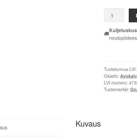
Grundfos
SCALA2
93013252
Kuljetuskus
🚚
vesiautomaatti
noutopistees
määrä
Tuotetunnus LVI
Osasto:
Avokai
LVI-numero:
473
Tuotemerkki:
Gr
Kuvaus
aus