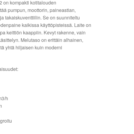
on kompakti kotitalouden
ltää pumpun, moottorin, paineastian,
ja takaiskuventtiilin. Se on suunniteltu
denpaine kaikissa käyttöpisteissä. Laite on
a keittiön kaappiin. Kevyt rakenne, vain
äsittelyn. Melutaso on erittäin alhainen,
itä yhtä hiljaisen kuin moderni
isuudet:
m3/h
m
groitu