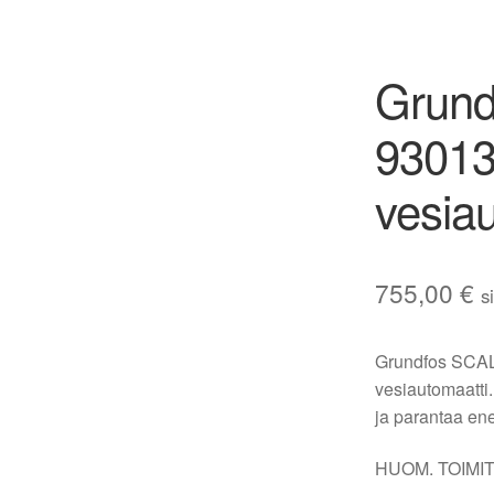
Grun
9301
vesia
755,00
€
s
Grundfos SCALA
vesiautomaatti
ja parantaa en
HUOM. TOIMIT