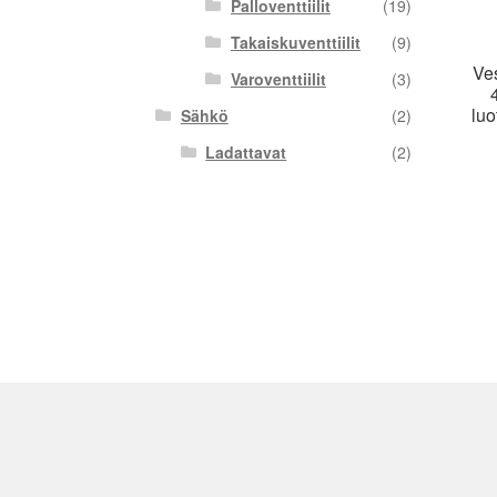
Palloventtiilit
(19)
Takaiskuventtiilit
(9)
Ves
Varoventtiilit
(3)
luo
Sähkö
(2)
Ladattavat
(2)