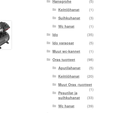
Hansgrohe
(5)
Keittiöhanat
(1)
Suihkuhanat
(3)
Wc hanat
(1)
Ido
(35)
Ido varaosat
(5)
Muut wc-kannet
(1)
Oras tuotteet
(98)
Aputilahanat
(5)
Keittiöhanat
(20)
Muut Oras -tuotteet
(1)
Pesutilat ja
suihkuhanat
(33)
Wc hanat
(39)