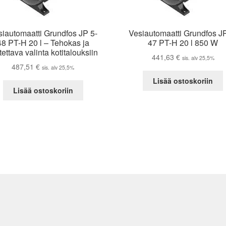
iautomaatti Grundfos JP 5-
Vesiautomaatti Grundfos J
48 PT-H 20 l – Tehokas ja
47 PT-H 20 l 850 W
tettava valinta kotitalouksiin
441,63
€
sis. alv 25,5%
487,51
€
sis. alv 25,5%
Lisää ostoskoriin
Lisää ostoskoriin