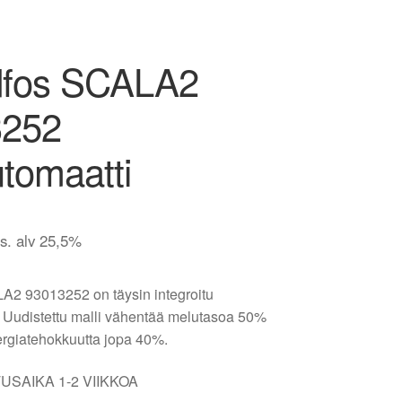
dfos SCALA2
3252
utomaatti
is. alv 25,5%
2 93013252 on täysin integroitu
. Uudistettu malli vähentää melutasoa 50%
ergiatehokkuutta jopa 40%.
USAIKA 1-2 VIIKKOA