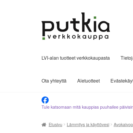
Siirry
Siirry
navigointiin
sisältöön
LVI-alan tuotteet verkkokaupasta
Tieto
Ota yhteyttä
Aletuotteet
Evästekäy
Tule katsomaan mitä kauppias puuhailee päivisi
Etusivu
Lämmitys ja käyttövesi
Avokaivo