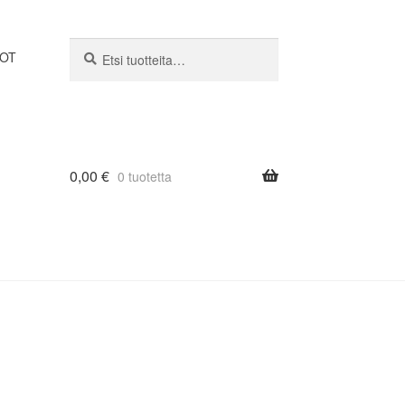
Etsi:
Haku
DOT
0,00
€
0 tuotetta