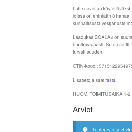
Laite soveltuu käytettäväksi
joissa on enintään 8 hanaa
kunnallisesta vesijärjestelmäs
Laadukas SCALA2 on suunni
huoltovapaasti. Se on sertif
turvallisuuden.
GTIN-koodi: 571512295497
Lisätietoja saat
tästä
.
HUOM. TOIMITUSAIKA 1-2
Arviot
Tuotearvioita ei vie