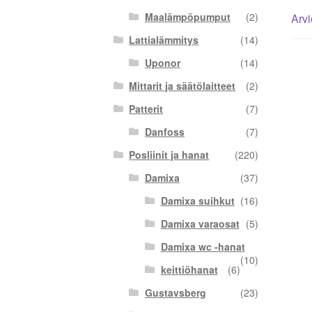
Maalämpöpumput
(2)
Arvi
Lattialämmitys
(14)
Uponor
(14)
Mittarit ja säätölaitteet
(2)
Patterit
(7)
Danfoss
(7)
Posliinit ja hanat
(220)
Damixa
(37)
Damixa suihkut
(16)
Damixa varaosat
(5)
Damixa wc -hanat
(10)
keittiöhanat
(6)
Gustavsberg
(23)