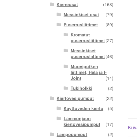
Kierreosat
(168)
Messinkiset osat
(79)
Puserrusliittimet
(89)
Kromatut
puserrusliittimet
(27)
Messinkiset
puserrusliittimet
(46)
Muoviputken
liittimet, Hela ja I-
Joint
(14)
Tukiholkki
(2)
Kiertovesipumput
(22)
Käyttöveden kierto
(5)
Lämmönjaon
kiertovesipumput
(17)
Kuv
Lämpöpumput
(2)