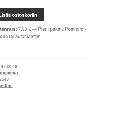
Lisää ostoskoriin
tannus:
7,99
€
— Pieni paketti Postnord -
een tai automaattiin
:
4732548
vopumput
2548
undfos