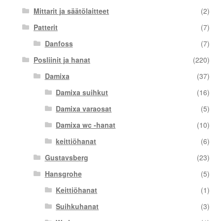
Mittarit ja säätölaitteet
(2)
Patterit
(7)
Danfoss
(7)
Posliinit ja hanat
(220)
Damixa
(37)
Damixa suihkut
(16)
Damixa varaosat
(5)
Damixa wc -hanat
(10)
keittiöhanat
(6)
Gustavsberg
(23)
Hansgrohe
(5)
Keittiöhanat
(1)
Suihkuhanat
(3)