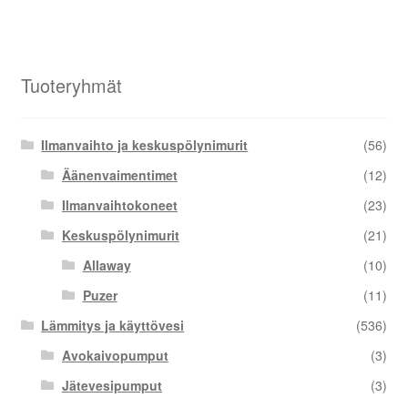
Tuoteryhmät
Ilmanvaihto ja keskuspölynimurit
(56)
Äänenvaimentimet
(12)
Ilmanvaihtokoneet
(23)
Keskuspölynimurit
(21)
Allaway
(10)
Puzer
(11)
Lämmitys ja käyttövesi
(536)
Avokaivopumput
(3)
Jätevesipumput
(3)