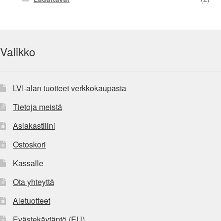
Valikko
LVI-alan tuotteet verkkokaupasta
Tietoja meistä
Asiakastilini
Ostoskori
Kassalle
Ota yhteyttä
Aletuotteet
Evästekäytäntö (EU)