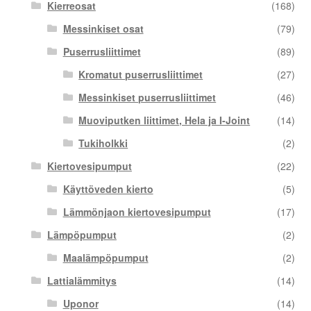
Kierreosat
(168)
Messinkiset osat
(79)
Puserrusliittimet
(89)
Kromatut puserrusliittimet
(27)
Messinkiset puserrusliittimet
(46)
Muoviputken liittimet, Hela ja I-Joint
(14)
Tukiholkki
(2)
Kiertovesipumput
(22)
Käyttöveden kierto
(5)
Lämmönjaon kiertovesipumput
(17)
Lämpöpumput
(2)
Maalämpöpumput
(2)
Lattialämmitys
(14)
Uponor
(14)