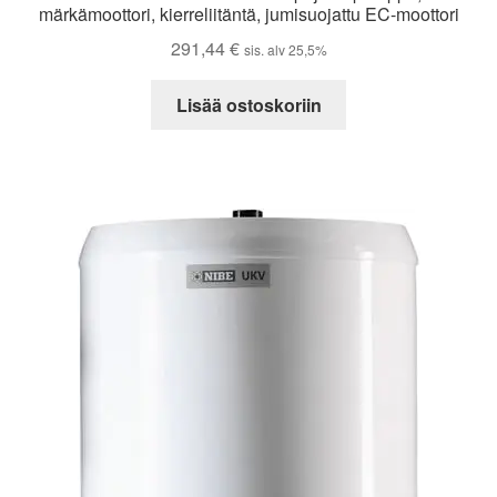
märkämoottori, kierreliitäntä, jumisuojattu EC-moottori
291,44
€
sis. alv 25,5%
Lisää ostoskoriin