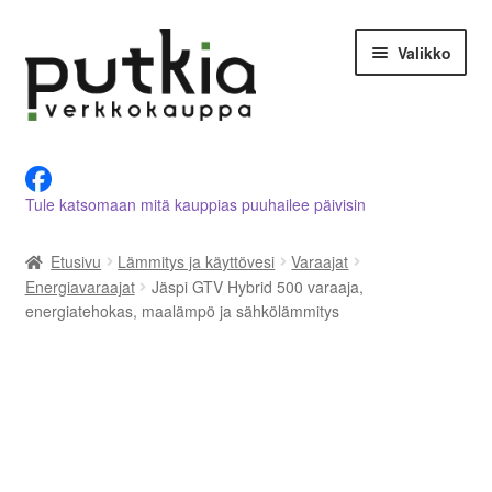
Siirry
Siirry
Valikko
navigointiin
sisältöön
LVI-alan tuotteet verkkokaupasta
Tule katsomaan mitä kauppias puuhailee päivisin
Tietoja meistä
Etusivu
Lämmitys ja käyttövesi
Varaajat
Asiakastilini
Energiavaraajat
Jäspi GTV Hybrid 500 varaaja,
energiatehokas, maalämpö ja sähkölämmitys
Ostoskori
Kassalle
Ota yhteyttä