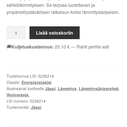
sähkölämmityksen. Se tarjoaa luotettavan ja
ympäristöystävällisen ratkaisun kotisi lämmitystarpeisiin.
Jäspi
Lisää ostoskoriin
GTV
Hybrid
🚚
Kuljetuskustannus:
25,10
€
— Rahti perille asti
500
varaaja,
energiatehokas,
maalämpö
Tuotetunnus LVI:
5236214
ja
Osasto:
Energiavaraajat
sähkölämmitys
Avainsanat tuotteelle
Jäspi
,
Lämmitys
,
Lämmitysjärjestelmä
,
määrä
Vesivaraaja.
LVI-numero:
5236214
Tuotemerkki:
Jäspi