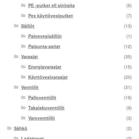
PE -putket eli siniraita
(6)
Pex käyttövesiputket
(7)
Säiliöt
(13)
Painevesisäiliöt
(1)
Paisunta-astiat
(12)
Varaajat
(35)
Energiavaraajat
(15)
Käyttövesivaraajat
(20)
Venttiilit
(31)
Palloventtiilit
(19)
Takaiskuventtiilit
(9)
Varoventtiilit
(3)
Sähkö
(2)
Ladattavat
(2)