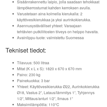
Sisäänrakennettu laipio, jolla saadaan tehokkaat
lämpökerrostumat kahden kerroksen avulla.
Varustetaan aina kolmella kierukalla: 2
käyttövesikierukkaa ja yksi aurinkokierukka.
Asennusystävälliset yhteet: Varaajaan
tehtävien putkiliitosten tiiveys on helppo havaita.
Avainlippu-tuote: valmistettu Suomessa
Tekniset tiedot:
Tilavuus: 500 litraa
Mitat (K x L x S): 1820 x 670 x 670 mm
Paino: 230 kg
Painekuokka: 3 bar
Yhteet: Käyttövesikierukka Ø22, Aurinkokierukka
Ø18, Vastus 2”, Lataus/lämmitys 1”, Tyhjennys
1/2”, Mittaus/anturi 1/2”, Ilmaus 1”
Maksimilämpötila: 110°C