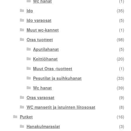
Wc hanat
(1)
Ido
(35)
Ido varaosat
(5)
Muut wc-kannet
(1)
Oras tuotteet
(98)
Aputilahanat
(5)
Keittiöhanat
(20)
Muut Oras -tuotteet
(1)
Pesutilat ja suihkuhanat
(33)
Wc hanat
(39)
Oras varaosat
(9)
WC mansetit ja istuinten liitososat
(8)
Putket
(16)
Hanakulmarasiat
(3)