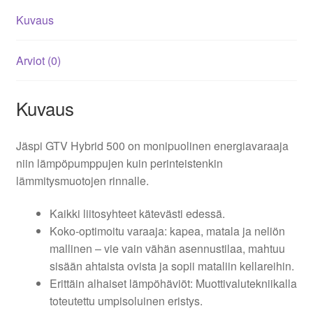
Kuvaus
Arviot (0)
Kuvaus
Jäspi GTV Hybrid 500 on monipuolinen energiavaraaja
niin lämpöpumppujen kuin perinteistenkin
lämmitysmuotojen rinnalle.
Kaikki liitosyhteet kätevästi edessä.
Koko-optimoitu varaaja: kapea, matala ja neliön
mallinen – vie vain vähän asennustilaa, mahtuu
sisään ahtaista ovista ja sopii mataliin kellareihin.
Erittäin alhaiset lämpöhäviöt: Muottivalutekniikalla
toteutettu umpisoluinen eristys.