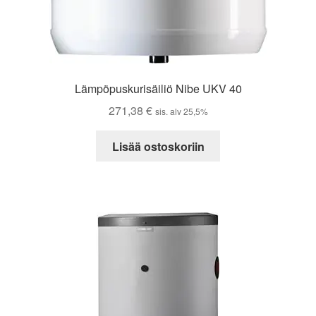
Lämpöpuskurisäiliö Nibe UKV 40
271,38
€
sis. alv 25,5%
Lisää ostoskoriin