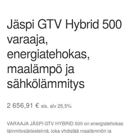
Jäspi GTV Hybrid 500
varaaja,
energiatehokas,
maalämpö ja
sähkölämmitys
2 656,91
€
sis. alv 25,5%
VARAAJA JÄSPI GTV HYBRID 500 on energiatehokas
lämmitysjärjestelmä, joka yhdistää maalämmön ja