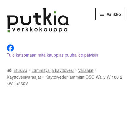
Siirry
Siirry
Valikko
navigointiin
sisältöön
LVI-alan tuotteet verkkokaupasta
Tule katsomaan mitä kauppias puuhailee päivisin
Tietoja meistä
Etusivu
Lämmitys ja käyttövesi
Varaajat
Asiakastilini
Käyttövesivaraajat
Käyttövedenlämmitin OSO Wally W 100 2
kW 1x230V
Ostoskori
Kassalle
Ota yhteyttä