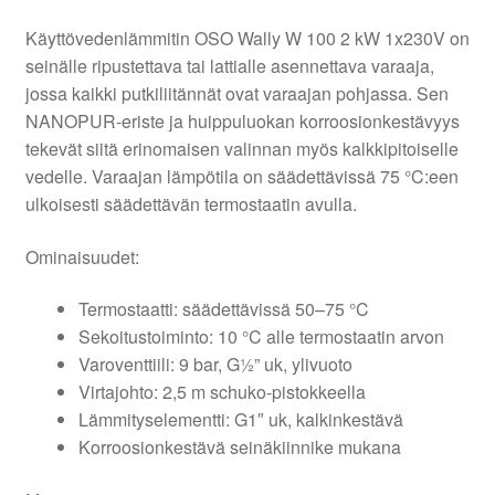
Käyttövedenlämmitin OSO Wally W 100 2 kW 1x230V on
seinälle ripustettava tai lattialle asennettava varaaja,
jossa kaikki putkiliitännät ovat varaajan pohjassa. Sen
NANOPUR-eriste ja huippuluokan korroosionkestävyys
tekevät siitä erinomaisen valinnan myös kalkkipitoiselle
vedelle. Varaajan lämpötila on säädettävissä 75 °C:een
ulkoisesti säädettävän termostaatin avulla.
Ominaisuudet:
Termostaatti: säädettävissä 50–75 °C
Sekoitustoiminto: 10 °C alle termostaatin arvon
Varoventtiili: 9 bar, G½” uk, ylivuoto
Virtajohto: 2,5 m schuko-pistokkeella
Lämmityselementti: G1″ uk, kalkinkestävä
Korroosionkestävä seinäkiinnike mukana