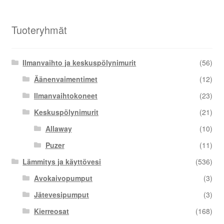
Tuoteryhmät
Ilmanvaihto ja keskuspölynimurit
(56)
Äänenvaimentimet
(12)
Ilmanvaihtokoneet
(23)
Keskuspölynimurit
(21)
Allaway
(10)
Puzer
(11)
Lämmitys ja käyttövesi
(536)
Avokaivopumput
(3)
Jätevesipumput
(3)
Kierreosat
(168)