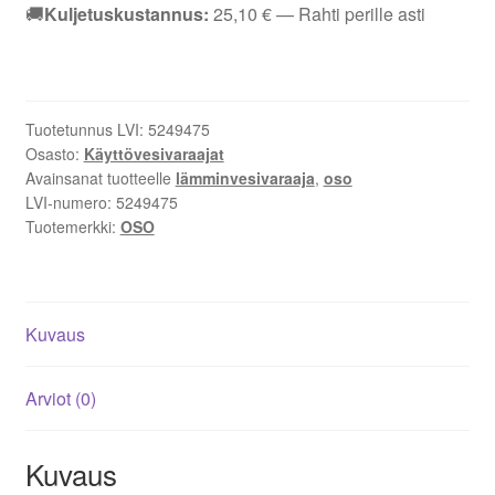
Wally
🚚
Kuljetuskustannus:
25,10
€
— Rahti perille asti
W
100
2
kW
Tuotetunnus LVI:
5249475
1x230V
Osasto:
Käyttövesivaraajat
määrä
Avainsanat tuotteelle
lämminvesivaraaja
,
oso
LVI-numero:
5249475
Tuotemerkki:
OSO
Kuvaus
Arviot (0)
Kuvaus