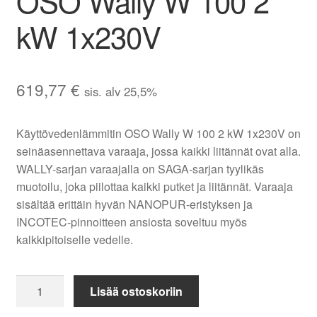
OSO Wally W 100 2
kW 1x230V
619,77
€
sis. alv 25,5%
Käyttövedenlämmitin OSO Wally W 100 2 kW 1x230V on
seinäasennettava varaaja, jossa kaikki liitännät ovat alla.
WALLY-sarjan varaajalla on SAGA-sarjan tyylikäs
muotoilu, joka piilottaa kaikki putket ja liitännät. Varaaja
sisältää erittäin hyvän NANOPUR-eristyksen ja
INCOTEC-pinnoitteen ansiosta soveltuu myös
kalkkipitoiselle vedelle.
Käyttövedenlämmitin
Lisää ostoskoriin
OSO