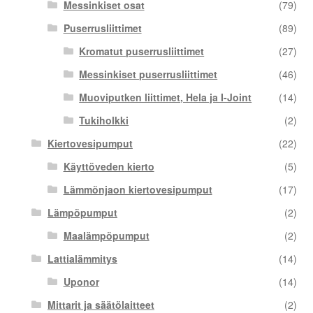
Messinkiset osat
(79)
Puserrusliittimet
(89)
Kromatut puserrusliittimet
(27)
Messinkiset puserrusliittimet
(46)
Muoviputken liittimet, Hela ja I-Joint
(14)
Tukiholkki
(2)
Kiertovesipumput
(22)
Käyttöveden kierto
(5)
Lämmönjaon kiertovesipumput
(17)
Lämpöpumput
(2)
Maalämpöpumput
(2)
Lattialämmitys
(14)
Uponor
(14)
Mittarit ja säätölaitteet
(2)