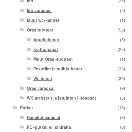
Ido
(35)
Ido varaosat
(5)
Muut wc-kannet
(1)
Oras tuotteet
(98)
Aputilahanat
(5)
Keittiöhanat
(20)
Muut Oras -tuotteet
(1)
Pesutilat ja suihkuhanat
(33)
Wc hanat
(39)
Oras varaosat
(9)
WC mansetit ja istuinten liitososat
(8)
Putket
(16)
Hanakulmarasiat
(3)
PE -putket eli siniraita
(6)