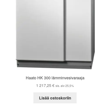
Haato HK 300 lämminvesivaraaja
1 217,25
€
sis. alv 25,5%
Lisää ostoskoriin