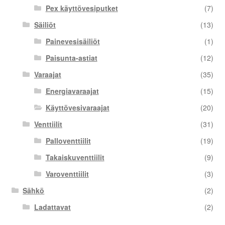
Pex käyttövesiputket
(7)
Säiliöt
(13)
Painevesisäiliöt
(1)
Paisunta-astiat
(12)
Varaajat
(35)
Energiavaraajat
(15)
Käyttövesivaraajat
(20)
Venttiilit
(31)
Palloventtiilit
(19)
Takaiskuventtiilit
(9)
Varoventtiilit
(3)
Sähkö
(2)
Ladattavat
(2)