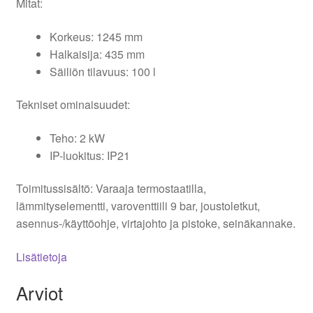
Mitat:
Korkeus: 1245 mm
Halkaisija: 435 mm
Säiliön tilavuus: 100 l
Tekniset ominaisuudet:
Teho: 2 kW
IP-luokitus: IP21
Toimitussisältö: Varaaja termostaatilla,
lämmityselementti, varoventtiili 9 bar, joustoletkut,
asennus-/käyttöohje, virtajohto ja pistoke, seinäkannake.
Lisätietoja
Arviot