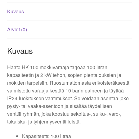
Kuvaus
Arviot (0)
Kuvaus
Haato HK-100 mökkivaraaja tarjoaa 100 litran
kapasiteetin ja 2 kW tehon, sopien pientalouksien ja
mökkien tarpeisiin. Ruostumattomasta erikoisteräksestä
valmistettu varaaja kestää 10 barin paineen ja täyttää
IP24-luokituksen vaatimukset. Se voidaan asentaa joko
pysty- tai vaaka-asentoon ja sisältää täydellisen
venttiiliryhmän, joka koostuu sekoitus-, sulku-, varo-,
takaisku- ja tyhjennysventtiileistä.
Kapasiteetti: 100 litraa