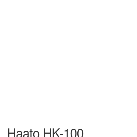
Aletuotteet
Evästekäytäntö (EU)
Haato HK-100