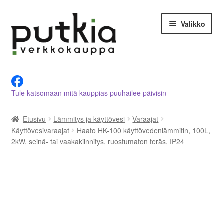
Siirry
Siirry
Valikko
navigointiin
sisältöön
LVI-alan tuotteet verkkokaupasta
Tule katsomaan mitä kauppias puuhailee päivisin
Tietoja meistä
Etusivu
Lämmitys ja käyttövesi
Varaajat
Asiakastilini
Käyttövesivaraajat
Haato HK-100 käyttövedenlämmitin, 100L,
2kW, seinä- tai vaakakiinnitys, ruostumaton teräs, IP24
Ostoskori
Kassalle
Ota yhteyttä