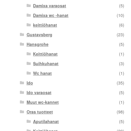
Damixa varaosat
(5)
Damixa wc -hanat
(10)
keittiöhanat
(6)
Gustavsberg
(23)
Hansgrohe
(5)
Keittiöhanat
(1)
Suihkuhanat
(3)
Wc hanat
(1)
Ido
(35)
Ido varaosat
(5)
Muut wc-kannet
(1)
Oras tuotteet
(98)
Aputilahanat
(5)
Keittiöhanat
(20)