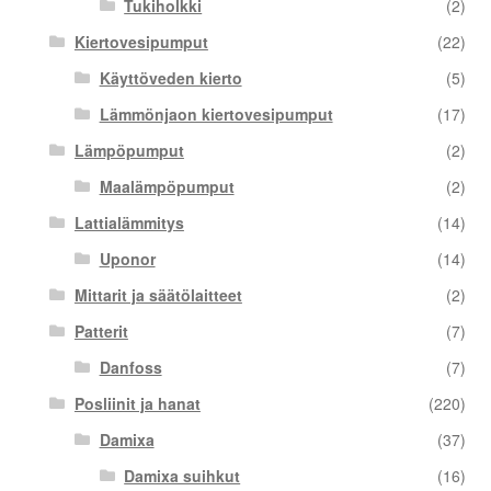
Tukiholkki
(2)
Kiertovesipumput
(22)
Käyttöveden kierto
(5)
Lämmönjaon kiertovesipumput
(17)
Lämpöpumput
(2)
Maalämpöpumput
(2)
Lattialämmitys
(14)
Uponor
(14)
Mittarit ja säätölaitteet
(2)
Patterit
(7)
Danfoss
(7)
Posliinit ja hanat
(220)
Damixa
(37)
Damixa suihkut
(16)