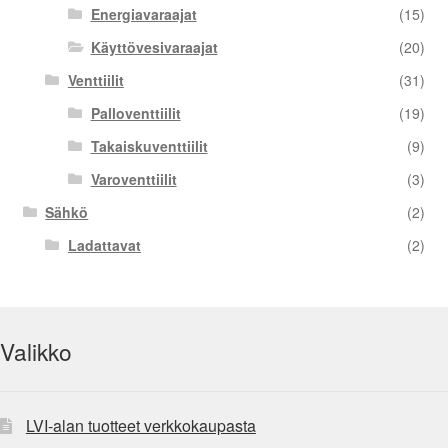
Energiavaraajat
(15)
Käyttövesivaraajat
(20)
Venttiilit
(31)
Palloventtiilit
(19)
Takaiskuventtiilit
(9)
Varoventtiilit
(3)
Sähkö
(2)
Ladattavat
(2)
Valikko
LVI-alan tuotteet verkkokaupasta