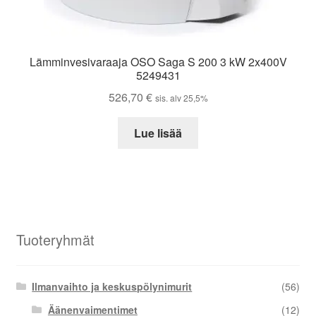
Lämminvesivaraaja OSO Saga S 200 3 kW 2x400V
5249431
526,70
€
sis. alv 25,5%
Lue lisää
Tuoteryhmät
Ilmanvaihto ja keskuspölynimurit
(56)
Äänenvaimentimet
(12)