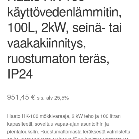
käyttövedenlämmitin,
100L, 2kW, seinä- tai
vaakakiinnitys,
ruostumaton teräs,
IP24
951,45
€
sis. alv 25,5%
Haato HK-100 mökkivaraaja, 2 kW teho ja 100 litran
kapasiteetti, soveltuu vapaa-ajan asuntoihin ja
pientalouksiin. Ruostumattomasta teräksestä valmistettu