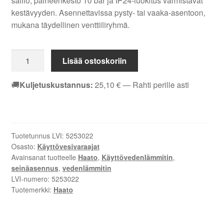
säiliö, paineenkesto 10 bar ja IP24-luokitus varmistavat
kestävyyden. Asennettavissa pysty- tai vaaka-asentoon,
mukana täydellinen venttiiliryhmä.
Haato
Lisää ostoskoriin
HK-
100
🚚
Kuljetuskustannus:
25,10
€
— Rahti perille asti
käyttövedenlämmitin,
100L,
2kW,
seinä-
Tuotetunnus LVI:
5253022
tai
Osasto:
Käyttövesivaraajat
vaakakiinnitys,
Avainsanat tuotteelle
Haato
,
Käyttövedenlämmitin
,
ruostumaton
seinäasennus
,
vedenlämmitin
teräs,
LVI-numero:
5253022
IP24
Tuotemerkki:
Haato
määrä