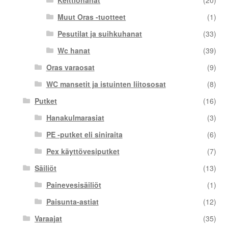
Muut Oras -tuotteet
(1)
Pesutilat ja suihkuhanat
(33)
Wc hanat
(39)
Oras varaosat
(9)
WC mansetit ja istuinten liitososat
(8)
Putket
(16)
Hanakulmarasiat
(3)
PE -putket eli siniraita
(6)
Pex käyttövesiputket
(7)
Säiliöt
(13)
Painevesisäiliöt
(1)
Paisunta-astiat
(12)
Varaajat
(35)