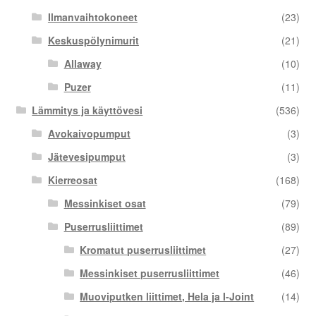
Ilmanvaihtokoneet
(23)
Keskuspölynimurit
(21)
Allaway
(10)
Puzer
(11)
Lämmitys ja käyttövesi
(536)
Avokaivopumput
(3)
Jätevesipumput
(3)
Kierreosat
(168)
Messinkiset osat
(79)
Puserrusliittimet
(89)
Kromatut puserrusliittimet
(27)
Messinkiset puserrusliittimet
(46)
Muoviputken liittimet, Hela ja I-Joint
(14)