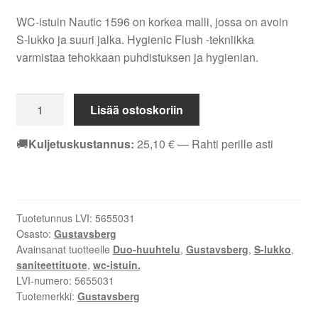
WC-istuin Nautic 1596 on korkea malli, jossa on avoin
S-lukko ja suuri jalka. Hygienic Flush -tekniikka
varmistaa tehokkaan puhdistuksen ja hygienian.
WC-
Lisää ostoskoriin
istuin
Nautic
🚚
Kuljetuskustannus:
25,10
€
— Rahti perille asti
1596
-
S-
lukko,
Tuotetunnus LVI:
5655031
suuri
Osasto:
Gustavsberg
jalka,
Avainsanat tuotteelle
Duo-huuhtelu
,
Gustavsberg
,
S-lukko
,
Hygienic
saniteettituote
,
wc-istuin.
Flush
LVI-numero:
5655031
6/3
Tuotemerkki:
Gustavsberg
L