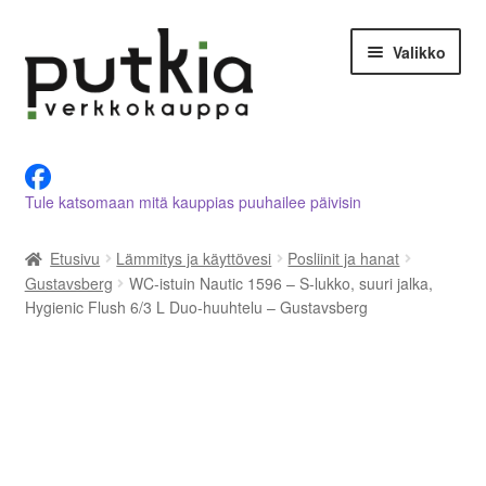
Siirry
Siirry
Valikko
navigointiin
sisältöön
LVI-alan tuotteet verkkokaupasta
Tule katsomaan mitä kauppias puuhailee päivisin
Tietoja meistä
Etusivu
Lämmitys ja käyttövesi
Posliinit ja hanat
Asiakastilini
Gustavsberg
WC-istuin Nautic 1596 – S-lukko, suuri jalka,
Hygienic Flush 6/3 L Duo-huuhtelu – Gustavsberg
Ostoskori
Kassalle
Ota yhteyttä