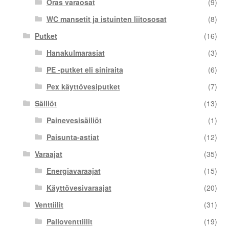
Oras varaosat
(9)
WC mansetit ja istuinten liitososat
(8)
Putket
(16)
Hanakulmarasiat
(3)
PE -putket eli siniraita
(6)
Pex käyttövesiputket
(7)
Säiliöt
(13)
Painevesisäiliöt
(1)
Paisunta-astiat
(12)
Varaajat
(35)
Energiavaraajat
(15)
Käyttövesivaraajat
(20)
Venttiilit
(31)
Palloventtiilit
(19)