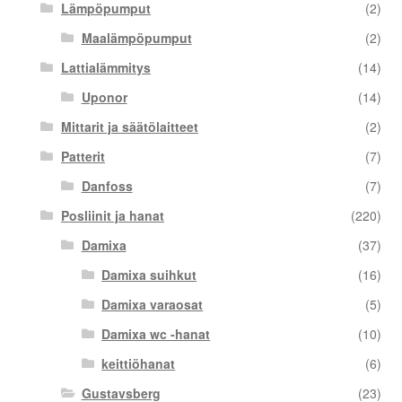
Lämpöpumput
(2)
Maalämpöpumput
(2)
Lattialämmitys
(14)
Uponor
(14)
Mittarit ja säätölaitteet
(2)
Patterit
(7)
Danfoss
(7)
Posliinit ja hanat
(220)
Damixa
(37)
Damixa suihkut
(16)
Damixa varaosat
(5)
Damixa wc -hanat
(10)
keittiöhanat
(6)
Gustavsberg
(23)