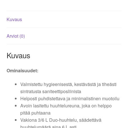
Duo-
huuhtelu
Kuvaus
-
Gustavsberg
määrä
Arviot (0)
Kuvaus
Ominaisuudet:
Valmistettu hygieenisestä, kestävästä ja tiheästi
sintratusta saniteettiposliinista
Helposti puhdistettava ja minimalistinen muotoilu
Avoin lasitettu huuhtelureuna, joka on helppo
pitää puhtaana
Vakiona 3/6 L Duo-huuhtelu, säädettävä
huuhtelumäärä aina 6 L asti