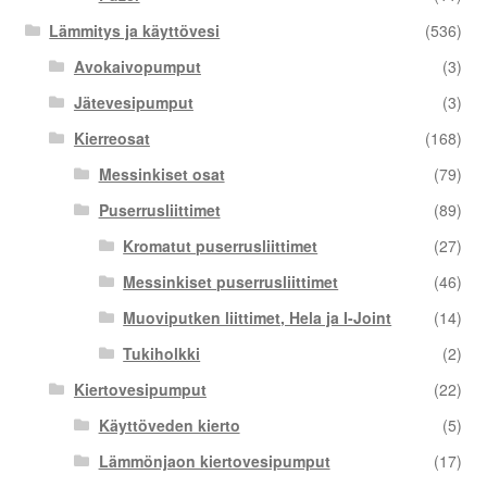
Lämmitys ja käyttövesi
(536)
Avokaivopumput
(3)
Jätevesipumput
(3)
Kierreosat
(168)
Messinkiset osat
(79)
Puserrusliittimet
(89)
Kromatut puserrusliittimet
(27)
Messinkiset puserrusliittimet
(46)
Muoviputken liittimet, Hela ja I-Joint
(14)
Tukiholkki
(2)
Kiertovesipumput
(22)
Käyttöveden kierto
(5)
Lämmönjaon kiertovesipumput
(17)