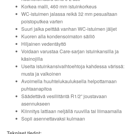
Korkea malli, 460 mm istuinkorkeus
WC-istuimen jalassa reikä 32 mm pesualtaan
poistoputkea varten
Suuri jalka peittää vanhan WC-istuimen jäljet
Kuoren alla kondensoimaton säiliö
Hiljainen vedentäyttö
Voidaan varustaa Care-sarjan istuinkansilla ja
käsinojilla
Useita istuinkansivaihtoehtoja kahdessa värissä:
musta ja valkoinen
Avoimella huuhtelukauluksella helpottamaan
puhtaanapitoa
Säädettävä vesiliitäntä R1/2” joustavaan
asennukseen
Kiinnitys lattiaan neljällä ruuvilla tai liimaamalla
Sopii asennettavaksi kulmaan
Tekniset tiedot: