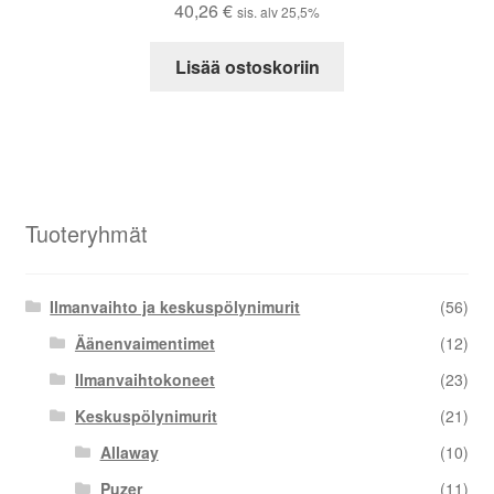
40,26
€
sis. alv 25,5%
Lisää ostoskoriin
Tuoteryhmät
Ilmanvaihto ja keskuspölynimurit
(56)
Äänenvaimentimet
(12)
Ilmanvaihtokoneet
(23)
Keskuspölynimurit
(21)
Allaway
(10)
Puzer
(11)