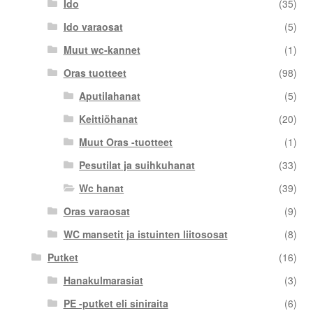
Ido
(35)
Ido varaosat
(5)
Muut wc-kannet
(1)
Oras tuotteet
(98)
Aputilahanat
(5)
Keittiöhanat
(20)
Muut Oras -tuotteet
(1)
Pesutilat ja suihkuhanat
(33)
Wc hanat
(39)
Oras varaosat
(9)
WC mansetit ja istuinten liitososat
(8)
Putket
(16)
Hanakulmarasiat
(3)
PE -putket eli siniraita
(6)