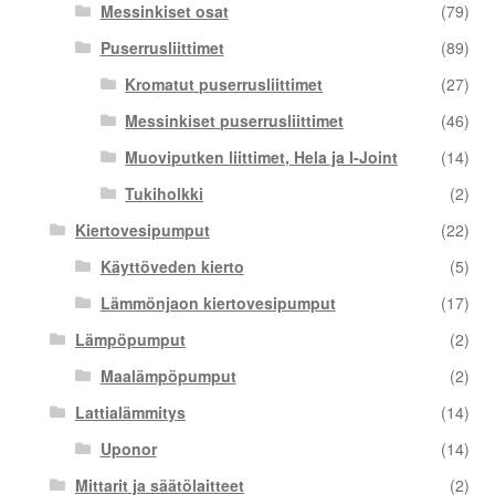
Messinkiset osat
(79)
Puserrusliittimet
(89)
Kromatut puserrusliittimet
(27)
Messinkiset puserrusliittimet
(46)
Muoviputken liittimet, Hela ja I-Joint
(14)
Tukiholkki
(2)
Kiertovesipumput
(22)
Käyttöveden kierto
(5)
Lämmönjaon kiertovesipumput
(17)
Lämpöpumput
(2)
Maalämpöpumput
(2)
Lattialämmitys
(14)
Uponor
(14)
Mittarit ja säätölaitteet
(2)