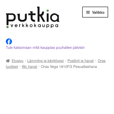
Siirry
Siirry
Valikko
navigointiin
sisältöön
LVI-alan tuotteet verkkokaupasta
Tule katsomaan mitä kauppias puuhailee päivisin
Tietoja meistä
Etusivu
Lämmitys ja käyttövesi
Posliinit ja hanat
Oras
Asiakastilini
tuotteet
Wc hanat
Oras Vega 1810FG Pesuallashana
Ostoskori
Kassalle
Ota yhteyttä