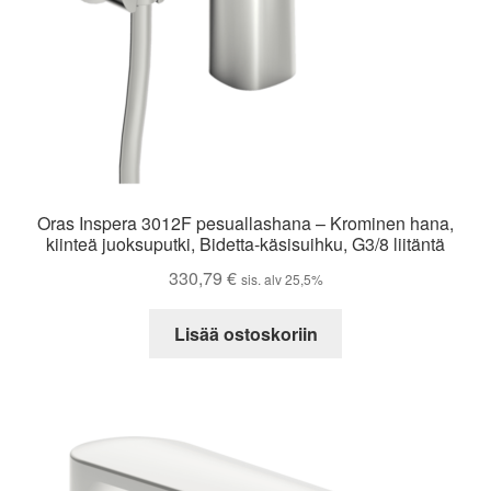
Oras Inspera 3012F pesuallashana – Krominen hana,
kiinteä juoksuputki, Bidetta-käsisuihku, G3/8 liitäntä
330,79
€
sis. alv 25,5%
Lisää ostoskoriin