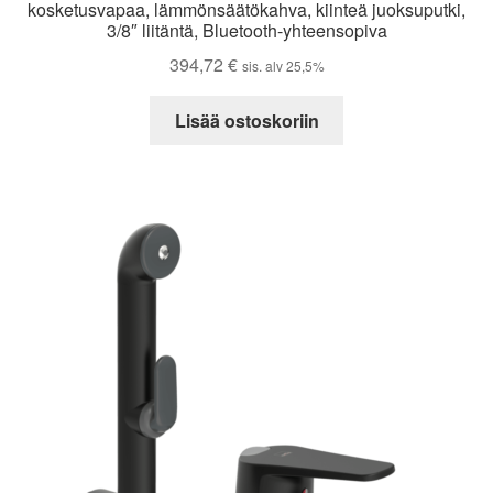
kosketusvapaa, lämmönsäätökahva, kiinteä juoksuputki,
3/8″ liitäntä, Bluetooth-yhteensopiva
394,72
€
sis. alv 25,5%
Lisää ostoskoriin