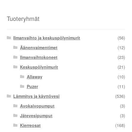
Tuoteryhmät
Ilmanvaihto ja keskuspölynimurit
(56)
Äänenvaimentimet
(12)
Ilmanvaihtokoneet
(23)
Keskuspölynimurit
(21)
Allaway
(10)
Puzer
(11)
Lämmitys ja käyttövesi
(536)
Avokaivopumput
(3)
Jätevesipumput
(3)
Kierreosat
(168)