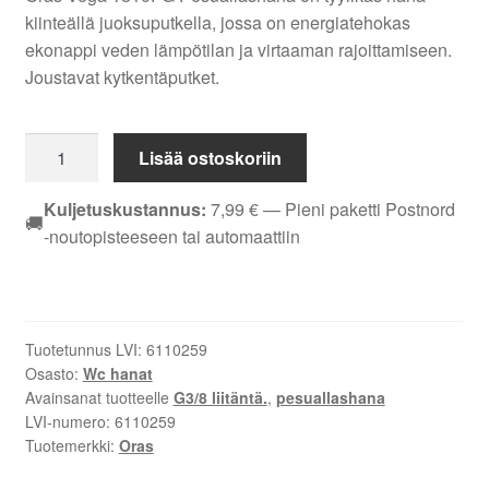
kiinteällä juoksuputkella, jossa on energiatehokas
ekonappi veden lämpötilan ja virtaaman rajoittamiseen.
Joustavat kytkentäputket.
Oras
Lisää ostoskoriin
Vega
1810FG
Kuljetuskustannus:
7,99
€
— Pieni paketti Postnord
🚚
Pesuallashana
-noutopisteeseen tai automaattiin
määrä
Tuotetunnus LVI:
6110259
Osasto:
Wc hanat
Avainsanat tuotteelle
G3/8 liitäntä.
,
pesuallashana
LVI-numero:
6110259
Tuotemerkki:
Oras