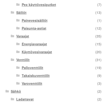
Pex käyttövesiputket
(7)
Säiliöt
(13)
Painevesisäiliöt
(1)
Paisunta-astiat
(12)
Varaajat
(35)
Energiavaraajat
(15)
Käyttövesivaraajat
(20)
Venttiilit
(31)
Palloventtiilit
(19)
Takaiskuventtiilit
(9)
Varoventtiilit
(3)
Sähkö
(2)
Ladattavat
(2)