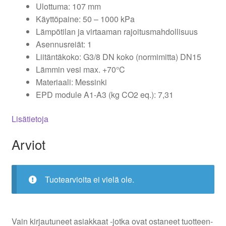
Ulottuma: 107 mm
Käyttöpaine: 50 – 1000 kPa
Lämpötilan ja virtaaman rajoitusmahdollisuus
Asennusreiät: 1
Liitäntäkoko: G3/8 DN koko (normimitta) DN15
Lämmin vesi max. +70°C
Materiaali: Messinki
EPD module A1-A3 (kg CO2 eq.): 7,31
Lisätietoja
Arviot
Tuotearvioita ei vielä ole.
Vain kirjautuneet asiakkaat -jotka ovat ostaneet tuotteen-