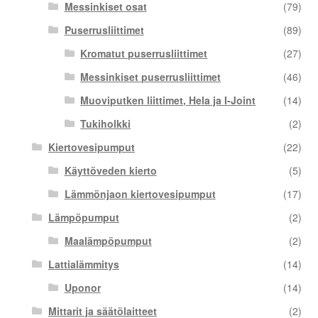
Messinkiset osat
(79)
Puserrusliittimet
(89)
Kromatut puserrusliittimet
(27)
Messinkiset puserrusliittimet
(46)
Muoviputken liittimet, Hela ja I-Joint
(14)
Tukiholkki
(2)
Kiertovesipumput
(22)
Käyttöveden kierto
(5)
Lämmönjaon kiertovesipumput
(17)
Lämpöpumput
(2)
Maalämpöpumput
(2)
Lattialämmitys
(14)
Uponor
(14)
Mittarit ja säätölaitteet
(2)