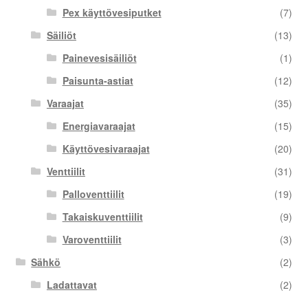
Pex käyttövesiputket
(7)
Säiliöt
(13)
Painevesisäiliöt
(1)
Paisunta-astiat
(12)
Varaajat
(35)
Energiavaraajat
(15)
Käyttövesivaraajat
(20)
Venttiilit
(31)
Palloventtiilit
(19)
Takaiskuventtiilit
(9)
Varoventtiilit
(3)
Sähkö
(2)
Ladattavat
(2)