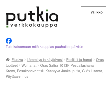
Siirry
Siirry
Valikko
navigointiin
sisältöön
LVI-alan tuotteet verkkokaupasta
Tule katsomaan mitä kauppias puuhailee päivisin
Tietoja meistä
Etusivu
Lämmitys ja käyttövesi
Posliinit ja hanat
Oras
Asiakastilini
tuotteet
Wc hanat
Oras Safira 1013F Pesuallashana –
Kromi, Pesukoneventtiili, Kääntyvä Juoksuputki, G3/8 Liitäntä,
Ostoskori
Pöytäasennus
Kassalle
Ota yhteyttä