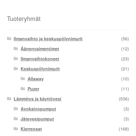
Tuoteryhmät
Ilmanvaihto ja keskuspölynimurit
(56)
Äänenvaimentimet
(12)
Ilmanvaihtokoneet
(23)
Keskuspölynimurit
(21)
Allaway
(10)
Puzer
(11)
Lämmitys ja käyttövesi
(536)
Avokaivopumput
(3)
Jätevesipumput
(3)
Kierreosat
(168)