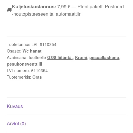
1013F
Kuljetuskustannus:
7,99
€
— Pieni paketti Postnord
🚚
Pesuallashana
-noutopisteeseen tai automaattiin
–
Kromi,
Pesukoneventtiili,
Kääntyvä
Tuotetunnus LVI:
6110354
Juoksuputki,
Osasto:
Wc hanat
G3/8
Avainsanat tuotteelle
G3/8 liitäntä.
,
Kromi
,
pesuallashana
,
Liitäntä,
pesukoneventtiili
Pöytäasennus
LVI-numero:
6110354
Tuotemerkki:
Oras
määrä
Kuvaus
Arviot (0)