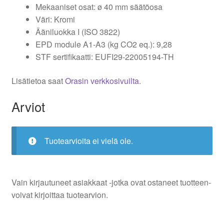
Mekaaniset osat: ø 40 mm säätöosa
Väri: Kromi
Ääniluokka I (ISO 3822)
EPD module A1-A3 (kg CO2 eq.): 9,28
STF sertifikaatti: EUFI29-22005194-TH
Lisätietoa saat
Orasin verkkosivuilta
.
Arviot
Tuotearvioita ei vielä ole.
Vain kirjautuneet asiakkaat -jotka ovat ostaneet tuotteen-
voivat kirjoittaa tuotearvion.