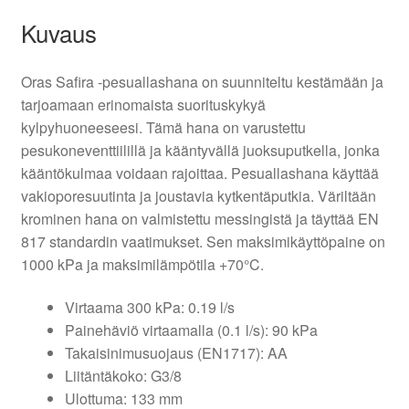
Kuvaus
Oras Safira -pesuallashana on suunniteltu kestämään ja
tarjoamaan erinomaista suorituskykyä
kylpyhuoneeseesi. Tämä hana on varustettu
pesukoneventtiilillä ja kääntyvällä juoksuputkella, jonka
kääntökulmaa voidaan rajoittaa. Pesuallashana käyttää
vakioporesuutinta ja joustavia kytkentäputkia. Väriltään
krominen hana on valmistettu messingistä ja täyttää EN
817 standardin vaatimukset. Sen maksimikäyttöpaine on
1000 kPa ja maksimilämpötila +70°C.
Virtaama 300 kPa: 0.19 l/s
Painehäviö virtaamalla (0.1 l/s): 90 kPa
Takaisinimusuojaus (EN1717): AA
Liitäntäkoko: G3/8
Ulottuma: 133 mm