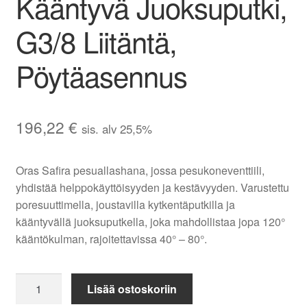
Kääntyvä Juoksuputki,
G3/8 Liitäntä,
Pöytäasennus
196,22
€
sis. alv 25,5%
Oras Safira pesuallashana, jossa pesukoneventtiili,
yhdistää helppokäyttöisyyden ja kestävyyden. Varustettu
poresuuttimella, joustavilla kytkentäputkilla ja
kääntyvällä juoksuputkella, joka mahdollistaa jopa 120°
kääntökulman, rajoitettavissa 40° – 80°.
Oras
Lisää ostoskoriin
Safira