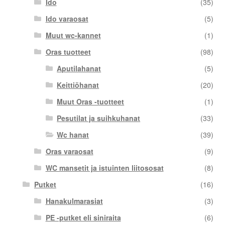
Ido
(35)
Ido varaosat
(5)
Muut wc-kannet
(1)
Oras tuotteet
(98)
Aputilahanat
(5)
Keittiöhanat
(20)
Muut Oras -tuotteet
(1)
Pesutilat ja suihkuhanat
(33)
Wc hanat
(39)
Oras varaosat
(9)
WC mansetit ja istuinten liitososat
(8)
Putket
(16)
Hanakulmarasiat
(3)
PE -putket eli siniraita
(6)