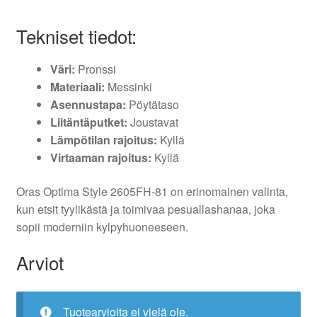
Tekniset tiedot:
Väri:
Pronssi
Materiaali:
Messinki
Asennustapa:
Pöytätaso
Liitäntäputket:
Joustavat
Lämpötilan rajoitus:
Kyllä
Virtaaman rajoitus:
Kyllä
Oras Optima Style 2605FH-81 on erinomainen valinta,
kun etsit tyylikästä ja toimivaa pesuallashanaa, joka
sopii moderniin kylpyhuoneeseen.
Arviot
Tuotearvioita ei vielä ole.