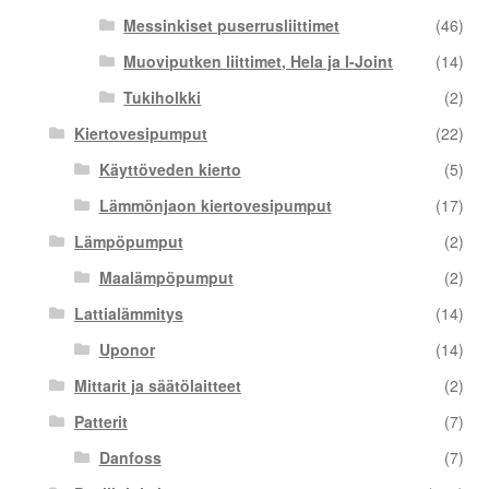
Messinkiset puserrusliittimet
(46)
Muoviputken liittimet, Hela ja I-Joint
(14)
Tukiholkki
(2)
Kiertovesipumput
(22)
Käyttöveden kierto
(5)
Lämmönjaon kiertovesipumput
(17)
Lämpöpumput
(2)
Maalämpöpumput
(2)
Lattialämmitys
(14)
Uponor
(14)
Mittarit ja säätölaitteet
(2)
Patterit
(7)
Danfoss
(7)