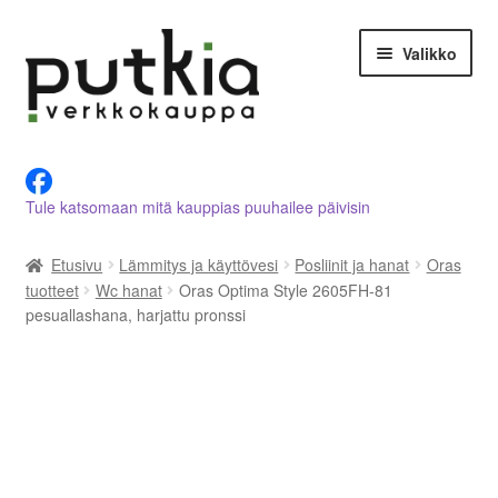
Siirry
Siirry
Valikko
navigointiin
sisältöön
LVI-alan tuotteet verkkokaupasta
Tule katsomaan mitä kauppias puuhailee päivisin
Tietoja meistä
Etusivu
Lämmitys ja käyttövesi
Posliinit ja hanat
Oras
Asiakastilini
tuotteet
Wc hanat
Oras Optima Style 2605FH-81
pesuallashana, harjattu pronssi
Ostoskori
Kassalle
Ota yhteyttä