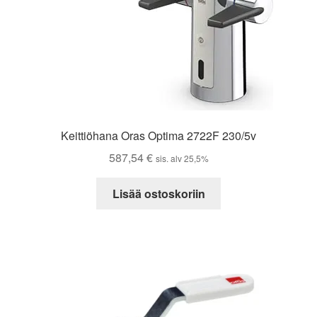
Keittiöhana Oras Optima 2722F 230/5v
587,54
€
sis. alv 25,5%
Lisää ostoskoriin