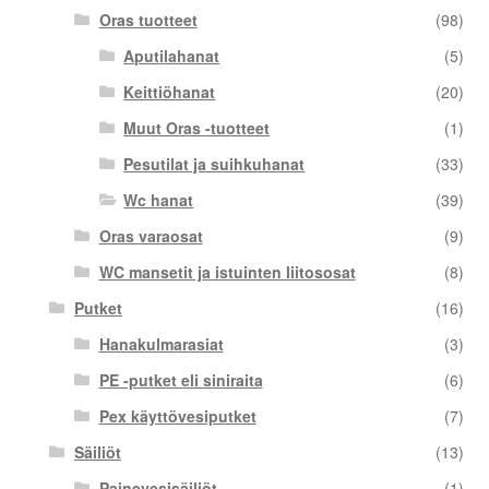
Oras tuotteet
(98)
Aputilahanat
(5)
Keittiöhanat
(20)
Muut Oras -tuotteet
(1)
Pesutilat ja suihkuhanat
(33)
Wc hanat
(39)
Oras varaosat
(9)
WC mansetit ja istuinten liitososat
(8)
Putket
(16)
Hanakulmarasiat
(3)
PE -putket eli siniraita
(6)
Pex käyttövesiputket
(7)
Säiliöt
(13)
Painevesisäiliöt
(1)