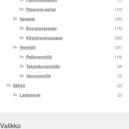
Paisunta-astiat
(12)
Varaajat
(35)
Energiavaraajat
(15)
Käyttövesivaraajat
(20)
Venttiilit
(31)
Palloventtiilit
(19)
Takaiskuventtiilit
(9)
Varoventtiilit
(3)
Sähkö
(2)
Ladattavat
(2)
Valikko