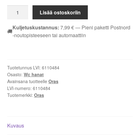
Oras
Lisää ostoskoriin
Optima
Style
Kuljetuskustannus:
7,99
€
— Pieni paketti Postnord
🚚
2605FH-
-noutopisteeseen tai automaattiin
81
pesuallashana,
harjattu
pronssi
Tuotetunnus LVI:
6110484
määrä
Osasto:
Wc hanat
Avainsana tuotteelle
Oras
LVI-numero:
6110484
Tuotemerkki:
Oras
Kuvaus