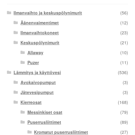
Ilmanvaihto ja keskuspölynimurit
(56)
Äänenvaimentimet
(12)
Ilmanvaihtokoneet
(23)
Keskuspölynimurit
(21)
Allaway
(10)
Puzer
(11)
Lämmitys ja käyttövesi
(536)
Avokaivopumput
(3)
Jätevesipumput
(3)
Kierreosat
(168)
Messinkiset osat
(79)
Puserrusliittimet
(89)
Kromatut puserrusliittimet
(27)