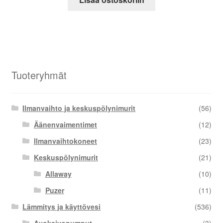
Tuoteryhmät
Ilmanvaihto ja keskuspölynimurit
(56)
Äänenvaimentimet
(12)
Ilmanvaihtokoneet
(23)
Keskuspölynimurit
(21)
Allaway
(10)
Puzer
(11)
Lämmitys ja käyttövesi
(536)
Avokaivopumput
(3)