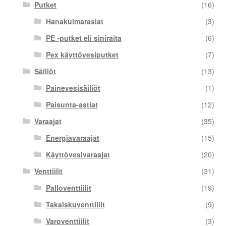
Putket
(16)
Hanakulmarasiat
(3)
PE -putket eli siniraita
(6)
Pex käyttövesiputket
(7)
Säiliöt
(13)
Painevesisäiliöt
(1)
Paisunta-astiat
(12)
Varaajat
(35)
Energiavaraajat
(15)
Käyttövesivaraajat
(20)
Venttiilit
(31)
Palloventtiilit
(19)
Takaiskuventtiilit
(9)
Varoventtiilit
(3)