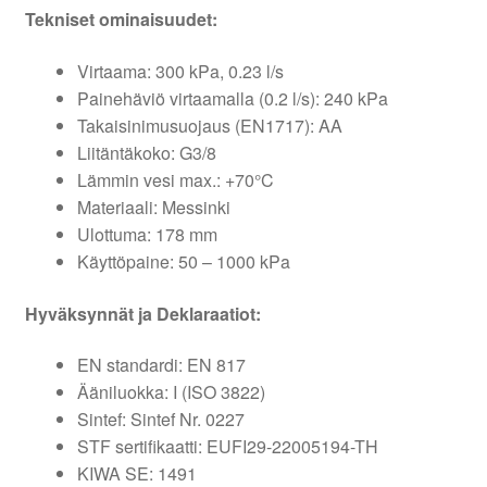
Tekniset ominaisuudet:
Virtaama: 300 kPa, 0.23 l/s
Painehäviö virtaamalla (0.2 l/s): 240 kPa
Takaisinimusuojaus (EN1717): AA
Liitäntäkoko: G3/8
Lämmin vesi max.: +70°C
Materiaali: Messinki
Ulottuma: 178 mm
Käyttöpaine: 50 – 1000 kPa
Hyväksynnät ja Deklaraatiot:
EN standardi: EN 817
Ääniluokka: I (ISO 3822)
Sintef: Sintef Nr. 0227
STF sertifikaatti: EUFI29-22005194-TH
KIWA SE: 1491