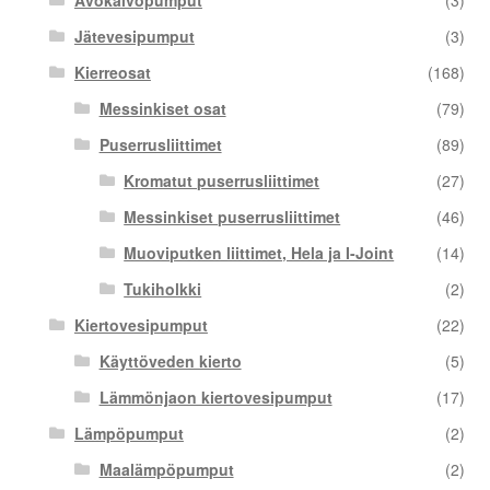
Jätevesipumput
(3)
Kierreosat
(168)
Messinkiset osat
(79)
Puserrusliittimet
(89)
Kromatut puserrusliittimet
(27)
Messinkiset puserrusliittimet
(46)
Muoviputken liittimet, Hela ja I-Joint
(14)
Tukiholkki
(2)
Kiertovesipumput
(22)
Käyttöveden kierto
(5)
Lämmönjaon kiertovesipumput
(17)
Lämpöpumput
(2)
Maalämpöpumput
(2)