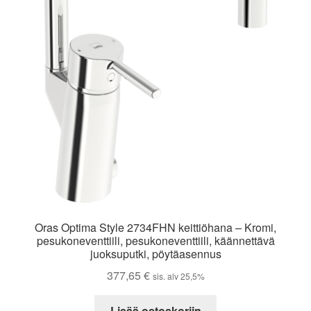
Oras Optima Style 2734FHN keittiöhana – Kromi,
pesukoneventtiili, pesukoneventtiili, käännettävä
juoksuputki, pöytäasennus
377,65
€
sis. alv 25,5%
Lisää ostoskoriin