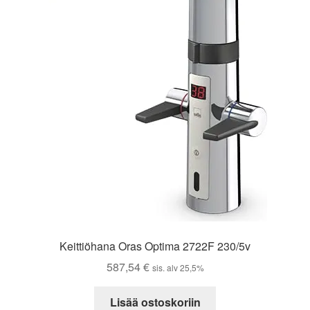
Keittiöhana Oras Optima 2722F 230/5v
587,54
€
sis. alv 25,5%
Lisää ostoskoriin