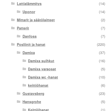
Lattialämmitys
(14)
Uponor
(14)
Mittarit ja säätölaitteet
(2)
Patterit
(7)
Danfoss
(7)
Posliinit ja hanat
(220)
Damixa
(37)
Damixa suihkut
(16)
Damixa varaosat
(5)
Damixa wc -hanat
(10)
keittiöhanat
(6)
Gustavsberg
(23)
Hansgrohe
(5)
Keittiöhanat
(1)