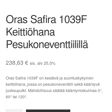
Oras Safira 1039F
Keittiöhana
Pesukoneventtiilillä
238,63
€
sis. alv 25,5%
Oras Safira 1039F on kestävä ja suorituskykyinen
keittiöhana, jossa on pesukoneventtiili sekä kääntyvä
juoksuputki. Mahdollisuus säätää kääntymiskulmaa 0°,
60° tai 120°.