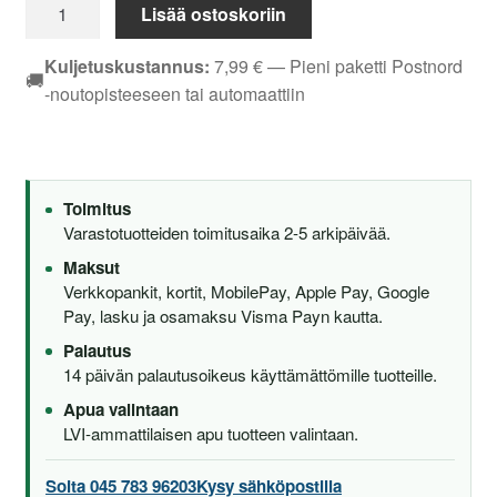
Oras
Lisää ostoskoriin
Safira
1039F
Kuljetuskustannus:
7,99
€
— Pieni paketti Postnord
🚚
Keittiöhana
-noutopisteeseen tai automaattiin
Pesukoneventtiilillä
määrä
Toimitus
Varastotuotteiden toimitusaika 2-5 arkipäivää.
Maksut
Verkkopankit, kortit, MobilePay, Apple Pay, Google
Pay, lasku ja osamaksu Visma Payn kautta.
Palautus
14 päivän palautusoikeus käyttämättömille tuotteille.
Apua valintaan
LVI-ammattilaisen apu tuotteen valintaan.
Soita 045 783 96203
Kysy sähköpostilla