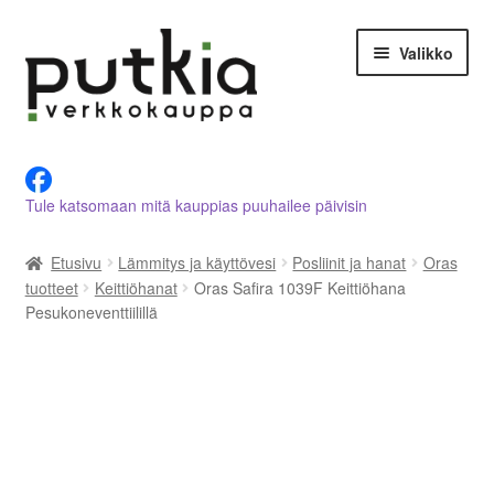
Siirry
Siirry
Valikko
navigointiin
sisältöön
LVI-alan tuotteet verkkokaupasta
Tule katsomaan mitä kauppias puuhailee päivisin
Tietoja meistä
Etusivu
Lämmitys ja käyttövesi
Posliinit ja hanat
Oras
Asiakastilini
tuotteet
Keittiöhanat
Oras Safira 1039F Keittiöhana
Pesukoneventtiilillä
Ostoskori
Kassalle
Ota yhteyttä