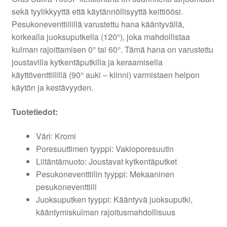
sekä tyylikkyyttä että käytännöllisyyttä keittiöösi.
Pesukoneventtiilillä varustettu hana kääntyvällä,
korkealla juoksuputkella (120°), joka mahdollistaa
kulman rajoittamisen 0° tai 60°. Tämä hana on varustettu
joustavilla kytkentäputkilla ja keraamisella
käyttöventtiilillä (90° auki – kiinni) varmistaen helpon
käytön ja kestävyyden.
Tuotetiedot:
Väri: Kromi
Poresuuttimen tyyppi: Vakioporesuutin
Liitäntämuoto: Joustavat kytkentäputket
Pesukoneventtiilin tyyppi: Mekaaninen
pesukoneventtiili
Juoksuputken tyyppi: Kääntyvä juoksuputki,
kääntymiskulman rajoitusmahdollisuus