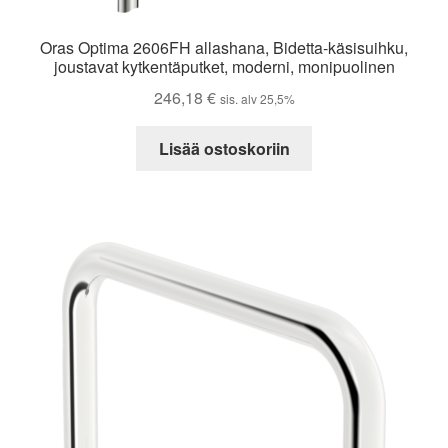
Oras Optima 2606FH allashana, Bidetta-käsisuihku,
joustavat kytkentäputket, moderni, monipuolinen
246,18
€
sis. alv 25,5%
Lisää ostoskoriin