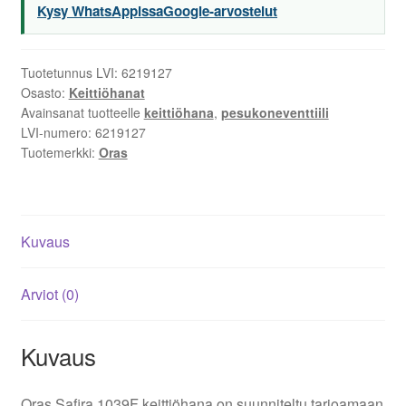
Kysy WhatsAppissa
Google-arvostelut
Tuotetunnus LVI:
6219127
Osasto:
Keittiöhanat
Avainsanat tuotteelle
keittiöhana
,
pesukoneventtiili
LVI-numero:
6219127
Tuotemerkki:
Oras
Kuvaus
Arviot (0)
Kuvaus
Oras Safira 1039F keittiöhana on suunniteltu tarjoamaan