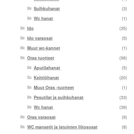
Suihkuhanat
(3)
Wc hanat
(1)
Ido
(35)
Ido varaosat
(5)
Muut wc-kannet
(1)
Oras tuotteet
(98)
Aputilahanat
(5)
Keittiöhanat
(20)
Muut Oras -tuotteet
(1)
Pesutilat ja suihkuhanat
(33)
Wc hanat
(39)
Oras varaosat
(9)
WC mansetit ja istuinten liitososat
(8)