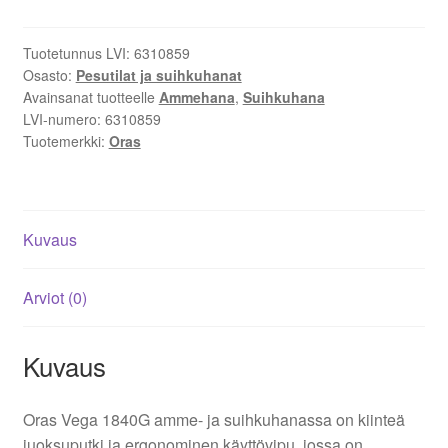
määrä
Tuotetunnus LVI:
6310859
Osasto:
Pesutilat ja suihkuhanat
Avainsanat tuotteelle
Ammehana
,
Suihkuhana
LVI-numero:
6310859
Tuotemerkki:
Oras
Kuvaus
Arviot (0)
Kuvaus
Oras Vega 1840G amme- ja suihkuhanassa on kiinteä
juoksuputki ja ergonominen käyttövipu, jossa on