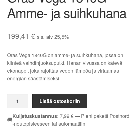
Amme- ja suihkuhana
199,41
€
sis. alv 25,5%
Oras Vega 1840G on amme- ja suihkuhana, jossa on
kiinteä vaihdinjuoksuputki. Hanan vivussa on kätevä
ekonappi, joka rajoittaa veden lämpöä ja virtaamaa
energian säästämiseksi.
Oras
Lisää ostoskoriin
Vega
1840G
Kuljetuskustannus:
7,99
€
— Pieni paketti Postnord
🚚
Amme-
-noutopisteeseen tai automaattiin
ja
suihkuhana