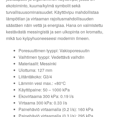
ekotoiminto, kuuma/kylmä symbolit sekä
turvallisuusominaisuudet. Käyttövipu mahdollistaa
lämpötilan ja virtaaman rajoitusmahdollisuuden
säästäen näin vettä ja energiaa. Hana on valmistettu
kestävästä messingistä ja sen ulkopinta on kromattu,
mikä tuo kylpyhuoneeseesi modernin ilmeen.
Poresuuttimen tyyppi: Vakioporesuutin
Vaihtimen tyyppi: Vedettävä vaihdin
Materiaalit: Messinki
Ulottuma: 127 mm
Liitäntäkoko: G3/4
Lämmin vesi max.: +80°C
Käyttöpaine: 50 – 1000 kPa
Ekovirtaama 300 kPa: 0.19 l/s
Virtaama 300 kPa: 0.33 l/s
Painehäviö virtaamalla (0.2 l/s): 160 kPa
Painehäviö virtaamalla (0.3 l/s): 295 kPa