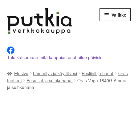
Siirry
Siirry
Valikko
navigointiin
sisältöön
LVI-alan tuotteet verkkokaupasta
Tule katsomaan mitä kauppias puuhailee päivisin
Tietoja meistä
Etusivu
Lämmitys ja käyttövesi
Posliinit ja hanat
Oras
Asiakastilini
tuotteet
Pesutilat ja suihkuhanat
Oras Vega 1840G Amme-
ja suihkuhana
Ostoskori
Kassalle
Ota yhteyttä