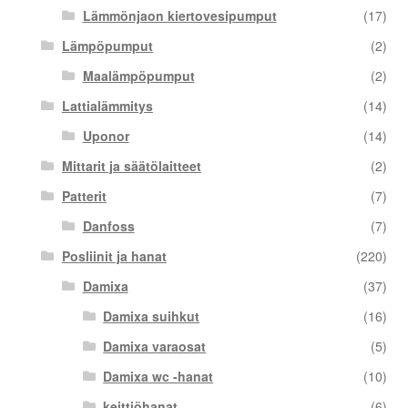
Lämmönjaon kiertovesipumput
(17)
Lämpöpumput
(2)
Maalämpöpumput
(2)
Lattialämmitys
(14)
Uponor
(14)
Mittarit ja säätölaitteet
(2)
Patterit
(7)
Danfoss
(7)
Posliinit ja hanat
(220)
Damixa
(37)
Damixa suihkut
(16)
Damixa varaosat
(5)
Damixa wc -hanat
(10)
keittiöhanat
(6)