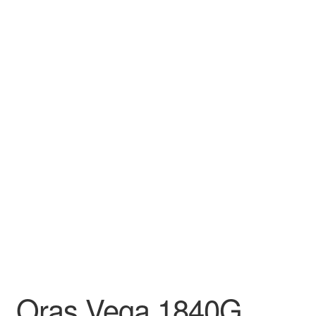
Aletuotteet
Evästekäytäntö (EU)
Oras Vega 1840G