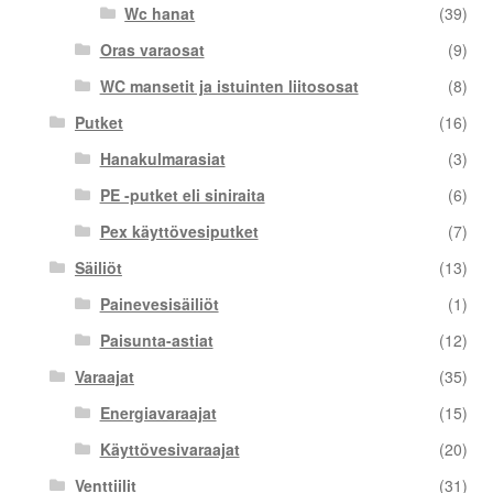
Wc hanat
(39)
Oras varaosat
(9)
WC mansetit ja istuinten liitososat
(8)
Putket
(16)
Hanakulmarasiat
(3)
PE -putket eli siniraita
(6)
Pex käyttövesiputket
(7)
Säiliöt
(13)
Painevesisäiliöt
(1)
Paisunta-astiat
(12)
Varaajat
(35)
Energiavaraajat
(15)
Käyttövesivaraajat
(20)
Venttiilit
(31)