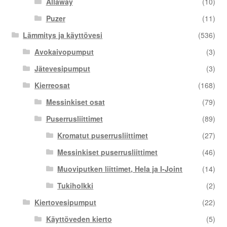
Allaway
(10)
Puzer
(11)
Lämmitys ja käyttövesi
(536)
Avokaivopumput
(3)
Jätevesipumput
(3)
Kierreosat
(168)
Messinkiset osat
(79)
Puserrusliittimet
(89)
Kromatut puserrusliittimet
(27)
Messinkiset puserrusliittimet
(46)
Muoviputken liittimet, Hela ja I-Joint
(14)
Tukiholkki
(2)
Kiertovesipumput
(22)
Käyttöveden kierto
(5)