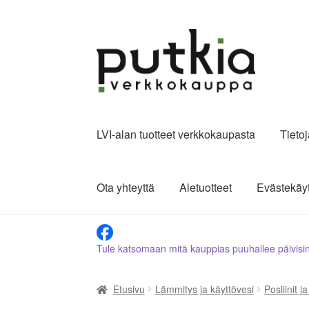
Siirry
Siirry
navigointiin
sisältöön
LVI-alan tuotteet verkkokaupasta
Tieto
Ota yhteyttä
Aletuotteet
Evästekäy
Tule katsomaan mitä kauppias puuhailee päivisi
Etusivu
Lämmitys ja käyttövesi
Posliinit j