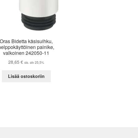
Oras Bidetta käsisuihku,
helppokäyttöinen painike,
valkoinen 242050-11
28,65
€
sis. alv 25,5%
Lisää ostoskoriin