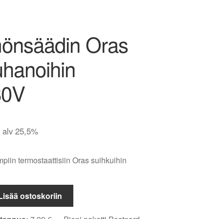
önsäädin Oras
uhanoihin
80V
. alv 25,5%
iin termostaattisiin Oras suihkuihin
n
Lisää ostoskoriin