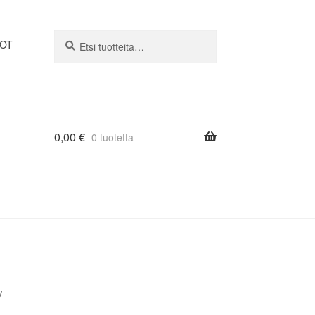
Etsi:
Haku
DOT
0,00
€
0 tuotetta
V