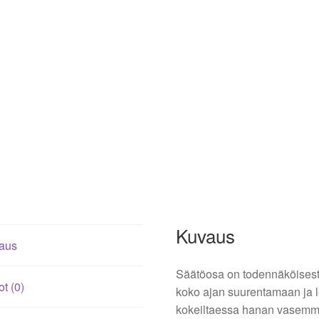
Kuvaus
aus
Säätöosa on todennäköisesti r
ot (0)
koko ajan suurentamaan ja l
kokeiltaessa hanan vasemma