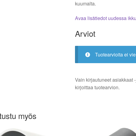
kuumalta.
Avaa lisätiedot uudessa ik
Arviot
Tuotearvioita ei vie
Vain kirjautuneet asiakkaat -
kirjoittaa tuotearvion.
tustu myös