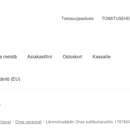
Tietosuojaseloste
TOIMITUSEH
ja meistä
Asiakastilini
Ostoskori
Kassalle
täntö (EU)
n
a hanat
Oras varaosat
Lämmönsäädin Oras suihkuhanoihin 178780