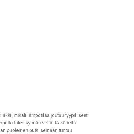
ikki, mikäli lämpötilaa joutuu tyypillisesti
opulta tulee kylmää vettä JA kädellä
n puoleinen putki seinään tuntuu