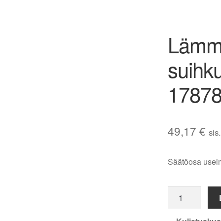
Lämm
suihk
1787
49,17
€
sis
Säätöosa useimp
Lämmönsäädi
Oras
suihkuhanoihin