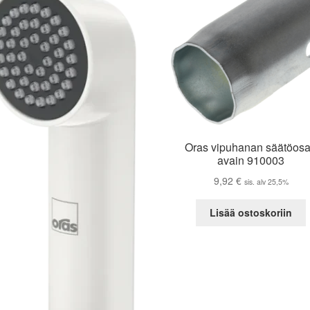
Oras vipuhanan säätöos
avain 910003
9,92
€
sis. alv 25,5%
Lisää ostoskoriin