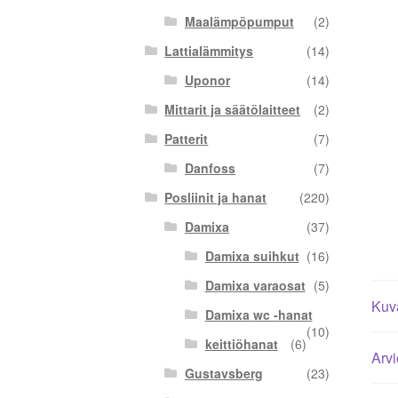
Maalämpöpumput
(2)
Lattialämmitys
(14)
Uponor
(14)
Mittarit ja säätölaitteet
(2)
Patterit
(7)
Danfoss
(7)
Posliinit ja hanat
(220)
Damixa
(37)
Damixa suihkut
(16)
Damixa varaosat
(5)
Kuv
Damixa wc -hanat
(10)
keittiöhanat
(6)
Arvi
Gustavsberg
(23)