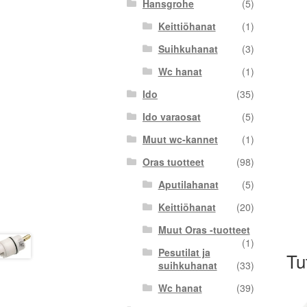
Hansgrohe
(5)
Keittiöhanat
(1)
Suihkuhanat
(3)
Wc hanat
(1)
Ido
(35)
Ido varaosat
(5)
Muut wc-kannet
(1)
Oras tuotteet
(98)
Aputilahanat
(5)
Keittiöhanat
(20)
Muut Oras -tuotteet
(1)
Pesutilat ja
Tu
suihkuhanat
(33)
Wc hanat
(39)