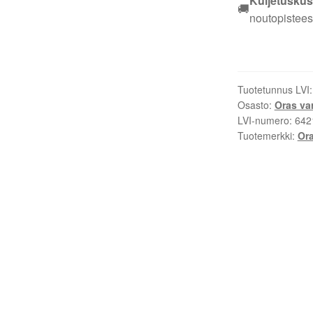
Kuljetuskus
🚚
178780V
noutopistees
määrä
Tuotetunnus LVI
Osasto:
Oras va
LVI-numero:
642
Tuotemerkki:
Or