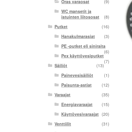
Oras varaosat
(9)
WC mansetit ja
istuinten liitososat
(8)
Putket
(16)
Hanakulmarasiat
(3)
PE -putket eli siniraita
(6)
Pex käyttövesiputket
(7)
Säiliöt
(13)
Painevesisäiliöt
(1)
Paisunta-astiat
(12)
Varaajat
(35)
Energiavaraajat
(15)
Käyttövesivaraajat
(20)
Venttiilit
(31)