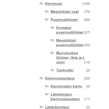
Kierreosat
(168)
Messinkiset osat
(79)
Puserrusliittimet
(89)
Kromatut
puserrusliittimet
(27)
Messinkiset
puserrusliittimet
(46)
Muoviputken
liittimet, Hela ja I-
Joint
(14)
Tukiholkki
(2)
Kiertovesipumput
(22)
Käyttöveden kierto
(5)
Lämmönjaon
kiertovesipumput
(17)
Lämpöpumput
(2)