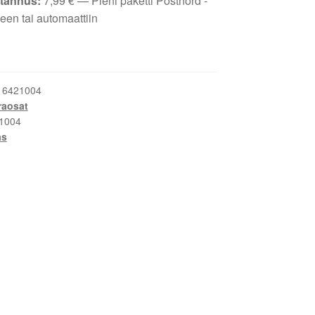
tannus:
7,99
€
— Pieni paketti Postnord -
een tai automaattiin
:
6421004
raosat
1004
as