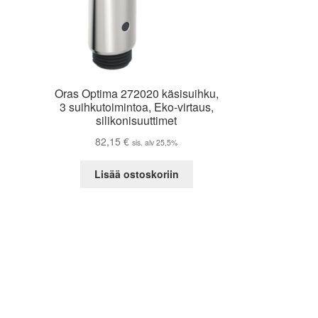
Oras Optima 272020 käsisuihku,
3 suihkutoimintoa, Eko-virtaus,
silikonisuuttimet
82,15
€
sis. alv 25,5%
Lisää ostoskoriin