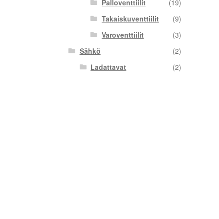
Palloventtiilit
(19)
Takaiskuventtiilit
(9)
Varoventtiilit
(3)
Sähkö
(2)
Ladattavat
(2)