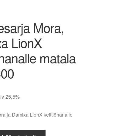
tesarja Mora,
a LionX
öhanalle matala
600
alv 25,5%
ora ja Damixa LionX keittiöhanalle