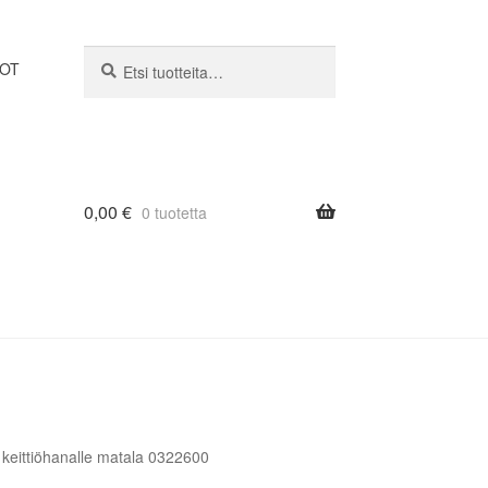
Etsi:
Haku
DOT
0,00
€
0 tuotetta
 keittiöhanalle matala 0322600