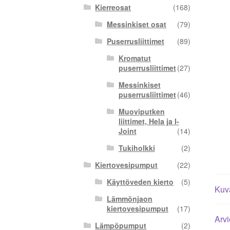
Kierreosat
(168)
Messinkiset osat
(79)
Puserrusliittimet
(89)
Kromatut
puserrusliittimet
(27)
Messinkiset
puserrusliittimet
(46)
Muoviputken
liittimet, Hela ja I-
Joint
(14)
Tukiholkki
(2)
Kiertovesipumput
(22)
Käyttöveden kierto
(5)
Kuv
Lämmönjaon
kiertovesipumput
(17)
Arvi
Lämpöpumput
(2)