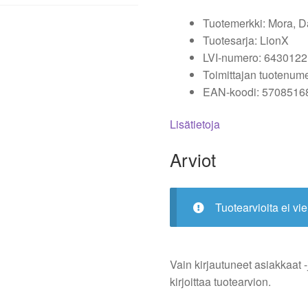
Tuotemerkki: Mora, 
Tuotesarja: LionX
LVI-numero: 6430122
Toimittajan tuotenum
EAN-koodi: 5708516
Lisätietoja
Arviot
Tuotearvioita ei vie
Vain kirjautuneet asiakkaat -
kirjoittaa tuotearvion.