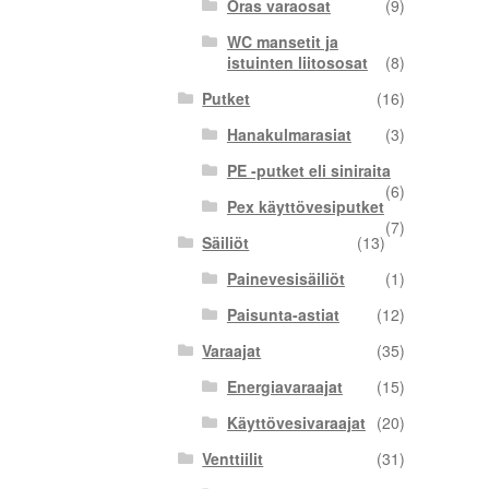
Oras varaosat
(9)
WC mansetit ja
istuinten liitososat
(8)
Putket
(16)
Hanakulmarasiat
(3)
PE -putket eli siniraita
(6)
Pex käyttövesiputket
(7)
Säiliöt
(13)
Painevesisäiliöt
(1)
Paisunta-astiat
(12)
Varaajat
(35)
Energiavaraajat
(15)
Käyttövesivaraajat
(20)
Venttiilit
(31)