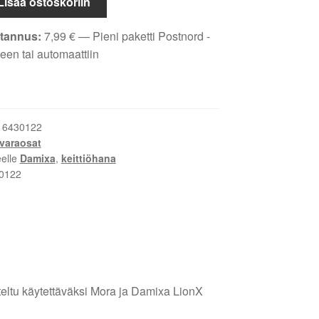
Lisää ostoskoriin
tannus:
7,99
€
— Pieni paketti Postnord -
een tai automaattiin
:
6430122
varaosat
eelle
Damixa
,
keittiöhana
0122
teltu käytettäväksi Mora ja Damixa LionX