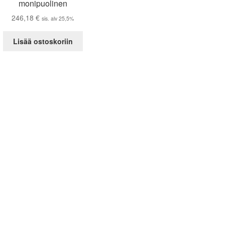
monipuolinen
246,18
€
sis. alv 25,5%
Lisää ostoskoriin