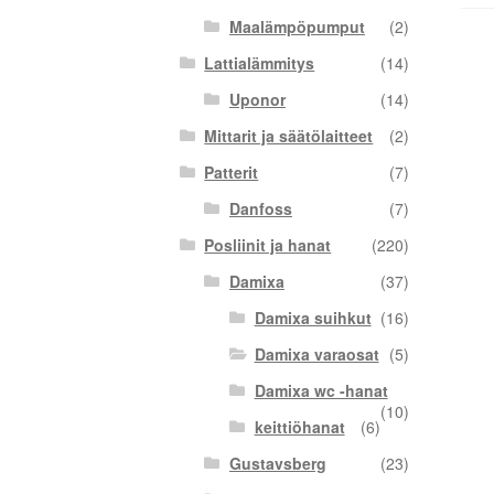
Maalämpöpumput
(2)
Lattialämmitys
(14)
Uponor
(14)
Mittarit ja säätölaitteet
(2)
Patterit
(7)
Danfoss
(7)
Posliinit ja hanat
(220)
Damixa
(37)
Damixa suihkut
(16)
Damixa varaosat
(5)
Damixa wc -hanat
(10)
keittiöhanat
(6)
Gustavsberg
(23)