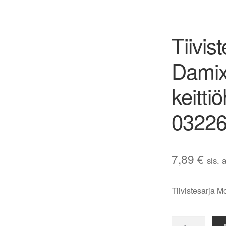
Tiivis
Damix
keitti
0322
7,89
€
sis. 
Tiivistesarja M
Tiivistesarja