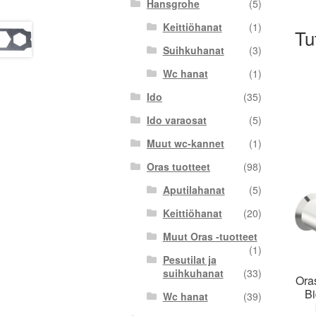
Hansgrohe
(5)
Keittiöhanat
(1)
Tu
Suihkuhanat
(3)
Wc hanat
(1)
Ido
(35)
Ido varaosat
(5)
Muut wc-kannet
(1)
Oras tuotteet
(98)
Aputilahanat
(5)
Keittiöhanat
(20)
Muut Oras -tuotteet
(1)
Pesutilat ja
suihkuhanat
(33)
Ora
Bi
Wc hanat
(39)