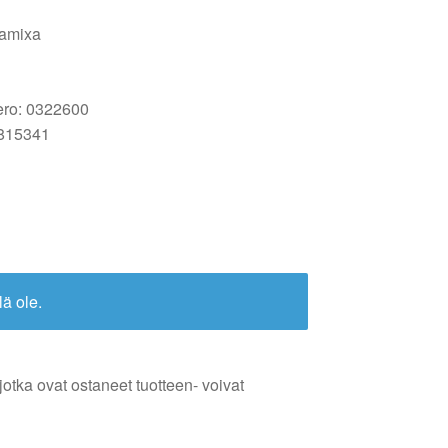
Damixa
ero: 0322600
815341
lä ole.
jotka ovat ostaneet tuotteen- voivat