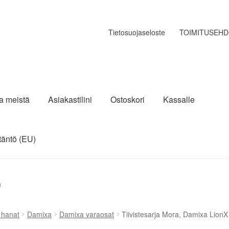
Tietosuojaseloste
TOIMITUSEH
ja meistä
Asiakastilini
Ostoskori
Kassalle
täntö (EU)
n
a hanat
Damixa
Damixa varaosat
Tiivistesarja Mora, Damixa LionX