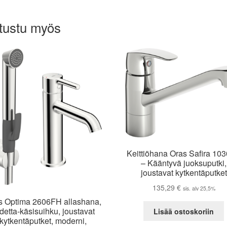
tustu myös
Keittiöhana Oras Safira 10
– Kääntyvä juoksuputki,
joustavat kytkentäputket
135,29
€
sis. alv 25,5%
s Optima 2606FH allashana,
detta-käsisuihku, joustavat
Lisää ostoskoriin
kytkentäputket, moderni,