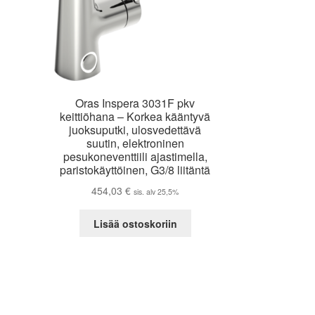
Oras Inspera 3031F pkv
keittiöhana – Korkea kääntyvä
juoksuputki, ulosvedettävä
suutin, elektroninen
pesukoneventtiili ajastimella,
paristokäyttöinen, G3/8 liitäntä
454,03
€
sis. alv 25,5%
Lisää ostoskoriin