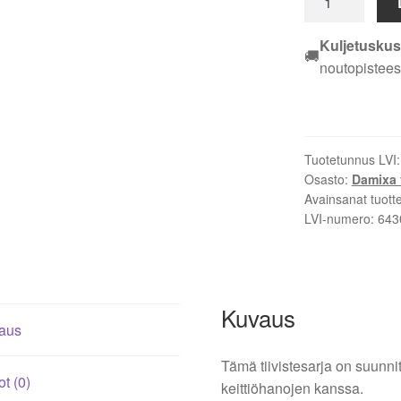
Mora,
Damixa
Kuljetuskus
🚚
LionX
noutopistees
keittiöhanalle
matala
0322600
määrä
Tuotetunnus LVI
Osasto:
Damixa 
Avainsanat tuott
LVI-numero:
643
Kuvaus
aus
Tämä tiivistesarja on suunni
ot (0)
keittiöhanojen kanssa.