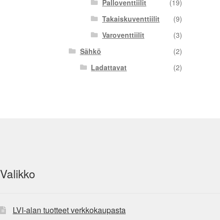
Palloventtiilit
(19)
Takaiskuventtiilit
(9)
Varoventtiilit
(3)
Sähkö
(2)
Ladattavat
(2)
Valikko
LVI-alan tuotteet verkkokaupasta