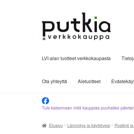
Siirry
Siirry
navigointiin
sisältöön
LVI-alan tuotteet verkkokaupasta
Tieto
Ota yhteyttä
Aletuotteet
Evästekäy
Tule katsomaan mitä kauppias puuhailee päivisi
Etusivu
Lämmitys ja käyttövesi
Posliinit j