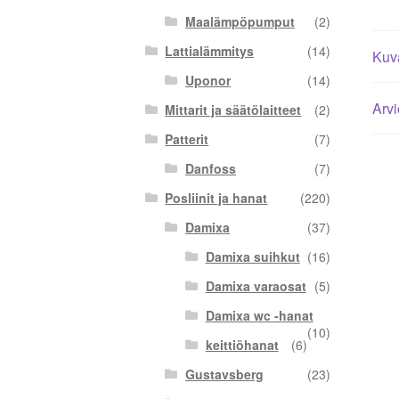
Maalämpöpumput
(2)
Lattialämmitys
(14)
Kuv
Uponor
(14)
Arvi
Mittarit ja säätölaitteet
(2)
Patterit
(7)
Danfoss
(7)
Posliinit ja hanat
(220)
Damixa
(37)
Damixa suihkut
(16)
Damixa varaosat
(5)
Damixa wc -hanat
(10)
keittiöhanat
(6)
Gustavsberg
(23)