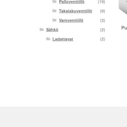
Palloventtiilit
(19)
Takaiskuventtiilit
(9)
Varoventtiilit
(3)
Pu
Sähkö
(2)
Ladattavat
(2)