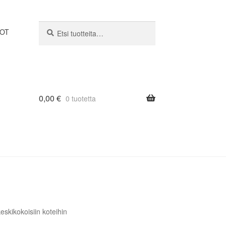
Etsi:
Haku
DOT
0,00
€
0 tuotetta
eskikokoisiin koteihin