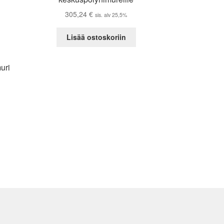
305,24
€
sis. alv 25,5%
Lisää ostoskoriin
uri