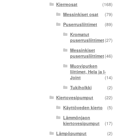
Kierreosat
(168)
Messinkiset osat
(79)
Puserrusliittimet
(89)
Kromatut
puserrusliittimet
(27)
Messinkiset
puserrusliittimet
(46)
Muoviputken
liittimet, Hela ja I-
Joint
(14)
Tukiholkki
(2)
Kiertovesipumput
(22)
Käyttöveden kierto
(5)
Lämmönjaon
kiertovesipumput
(17)
Lämpöpumput
(2)