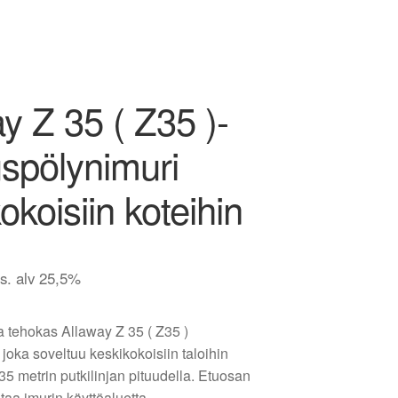
y Z 35 ( Z35 )-
spölynimuri
okoisiin koteihin
is. alv 25,5%
a tehokas Allaway Z 35 ( Z35 )
joka soveltuu keskikokoisiin taloihin
 metrin putkilinjan pituudella. Etuosan
taa imurin käyttöaluetta.