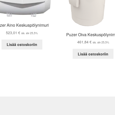
zer Aino Keskuspölynimuri
523,01
€
sis. alv 25,5%
Puzer Oiva Keskuspölynim
461,84
€
sis. alv 25,5%
Lisää ostoskoriin
Lisää ostoskoriin