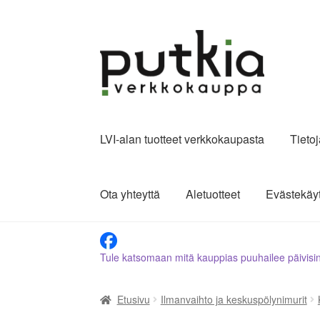
Siirry
Siirry
navigointiin
sisältöön
LVI-alan tuotteet verkkokaupasta
Tieto
Ota yhteyttä
Aletuotteet
Evästekäy
Tule katsomaan mitä kauppias puuhailee päivisi
Etusivu
Ilmanvaihto ja keskuspölynimurit