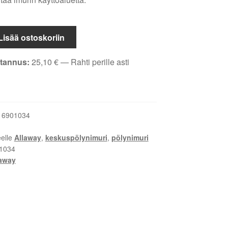
Lisää ostoskoriin
tannus:
25,10
€
— Rahti perille asti
uri
:
6901034
eelle
Allaway
,
keskuspölynimuri
,
pölynimuri
1034
laway