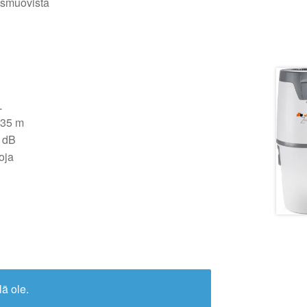
tysmuovista
L
 35 m
2 dB
oja
lä ole.