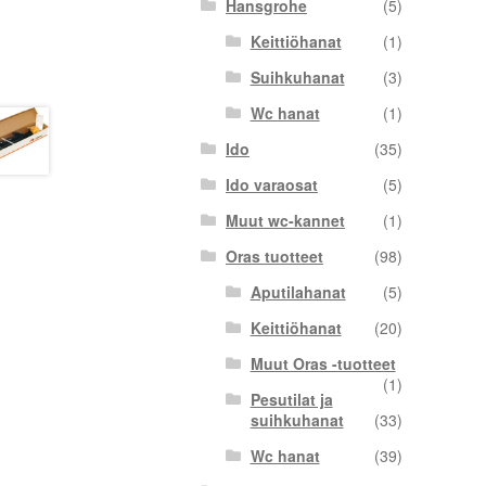
Hansgrohe
(5)
Keittiöhanat
(1)
Suihkuhanat
(3)
Wc hanat
(1)
Ido
(35)
Ido varaosat
(5)
Muut wc-kannet
(1)
Oras tuotteet
(98)
Aputilahanat
(5)
Keittiöhanat
(20)
Muut Oras -tuotteet
(1)
Pesutilat ja
suihkuhanat
(33)
Wc hanat
(39)