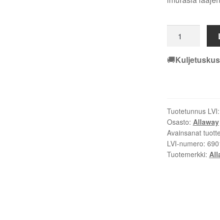
Allaway
Z
35
🚚
Kuljetuskus
(
Z35
)-
Keskuspölynim
Tuotetunnus LVI
keskikokoisiin
Osasto:
Allaway
koteihin
Avainsanat tuott
määrä
LVI-numero:
690
Tuotemerkki:
Al