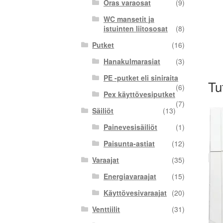
Oras varaosat
(9)
WC mansetit ja
istuinten liitososat
(8)
Putket
(16)
Hanakulmarasiat
(3)
PE -putket eli siniraita
Tu
(6)
Pex käyttövesiputket
(7)
Säiliöt
(13)
Painevesisäiliöt
(1)
Paisunta-astiat
(12)
Varaajat
(35)
Energiavaraajat
(15)
Käyttövesivaraajat
(20)
Venttiilit
(31)