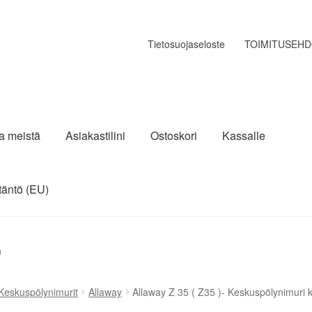
Tietosuojaseloste
TOIMITUSEH
ja meistä
Asiakastilini
Ostoskori
Kassalle
täntö (EU)
n
Keskuspölynimurit
Allaway
Allaway Z 35 ( Z35 )- Keskuspölynimuri k