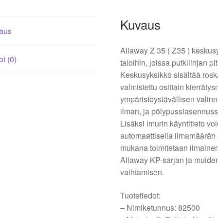
Kuvaus
aus
Allaway Z 35 ( Z35 ) keskusy
ot (0)
taloihin, joissa putkilinjan 
Keskusyksikkö sisältää roska
valmistettu osittain kierräty
ympäristöystävällisen valin
ilman, ja pölypussiasennuss
Lisäksi imurin käyntitieto v
automaattisella ilmamäärän
mukana toimitetaan ilmainen
Allaway KP-sarjan ja muide
vaihtamisen.
Tuotetiedot:
– Nimiketunnus: 82500