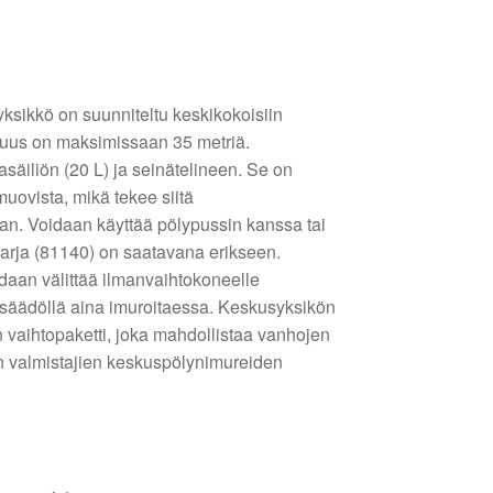
ksikkö on suunniteltu keskikokoisiin
pituus on maksimissaan 35 metriä.
säiliön (20 L) ja seinätelineen. Se on
smuovista, mikä tekee siitä
nan. Voidaan käyttää pölypussin kanssa tai
arja (81140) on saatavana erikseen.
oidaan välittää ilmanvaihtokoneelle
 säädöllä aina imuroitaessa. Keskusyksikön
 vaihtopaketti, joka mahdollistaa vanhojen
n valmistajien keskuspölynimureiden