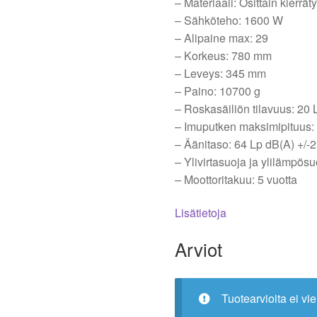
– Materiaali: Osittain kierrä
– Sähköteho: 1600 W
– Alipaine max: 29
– Korkeus: 780 mm
– Leveys: 345 mm
– Paino: 10700 g
– Roskasäiliön tilavuus: 20 
– Imuputken maksimipituus:
– Äänitaso: 64 Lp dB(A) +/-
– Ylivirtasuoja ja ylilämpösu
– Moottoritakuu: 5 vuotta
Lisätietoja
Arviot
Tuotearvioita ei vie