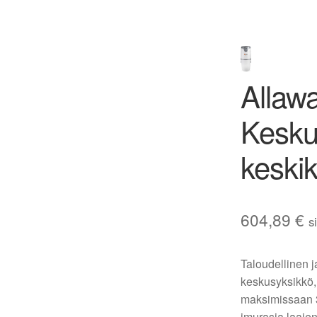
Allawa
Kesku
keskik
604,89
€
s
Taloudellinen j
keskusyksikkö, 
maksimissaan 35
imurasia laajen