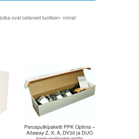
jotka ovat ostaneet tuotteen- voivat
Perusputkipaketti PPK Optima –
Allaway Z, X, A, DV30 ja DUO
keskuspölynimureille