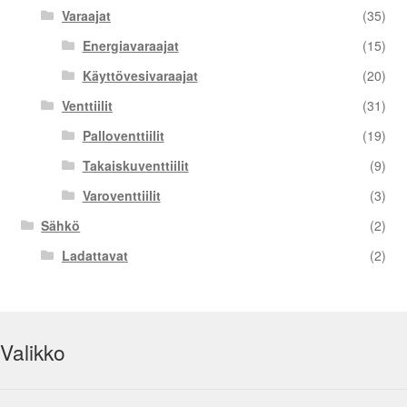
Varaajat
(35)
Energiavaraajat
(15)
Käyttövesivaraajat
(20)
Venttiilit
(31)
Palloventtiilit
(19)
Takaiskuventtiilit
(9)
Varoventtiilit
(3)
Sähkö
(2)
Ladattavat
(2)
Valikko