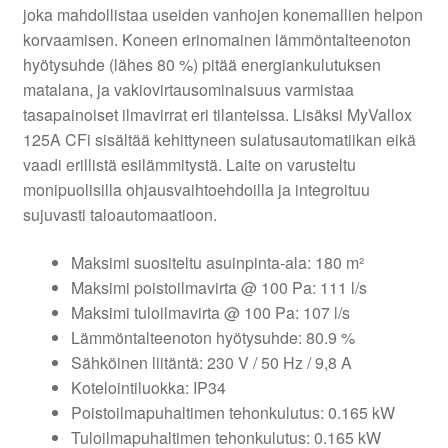
joka mahdollistaa useiden vanhojen konemallien helpon
korvaamisen. Koneen erinomainen lämmöntalteenoton
hyötysuhde (lähes 80 %) pitää energiankulutuksen
matalana, ja vakiovirtausominaisuus varmistaa
tasapainoiset ilmavirrat eri tilanteissa. Lisäksi MyVallox
125A CFi sisältää kehittyneen sulatusautomatiikan eikä
vaadi erillistä esilämmitystä. Laite on varusteltu
monipuolisilla ohjausvaihtoehdoilla ja integroituu
sujuvasti taloautomaatioon.
Maksimi suositeltu asuinpinta-ala: 180 m²
Maksimi poistoilmavirta @ 100 Pa: 111 l/s
Maksimi tuloilmavirta @ 100 Pa: 107 l/s
Lämmöntalteenoton hyötysuhde: 80.9 %
Sähköinen liitäntä: 230 V / 50 Hz / 9,8 A
Kotelointiluokka: IP34
Poistoilmapuhaltimen tehonkulutus: 0.165 kW
Tuloilmapuhaltimen tehonkulutus: 0.165 kW