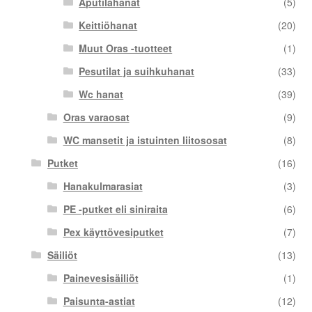
Aputilahanat
(5)
Keittiöhanat
(20)
Muut Oras -tuotteet
(1)
Pesutilat ja suihkuhanat
(33)
Wc hanat
(39)
Oras varaosat
(9)
WC mansetit ja istuinten liitososat
(8)
Putket
(16)
Hanakulmarasiat
(3)
PE -putket eli siniraita
(6)
Pex käyttövesiputket
(7)
Säiliöt
(13)
Painevesisäiliöt
(1)
Paisunta-astiat
(12)