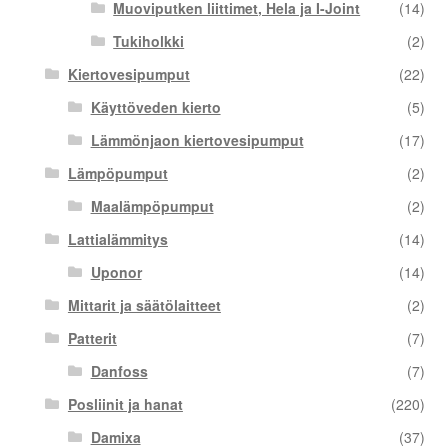
Muoviputken liittimet, Hela ja I-Joint
(14)
Tukiholkki
(2)
Kiertovesipumput
(22)
Käyttöveden kierto
(5)
Lämmönjaon kiertovesipumput
(17)
Lämpöpumput
(2)
Maalämpöpumput
(2)
Lattialämmitys
(14)
Uponor
(14)
Mittarit ja säätölaitteet
(2)
Patterit
(7)
Danfoss
(7)
Posliinit ja hanat
(220)
Damixa
(37)