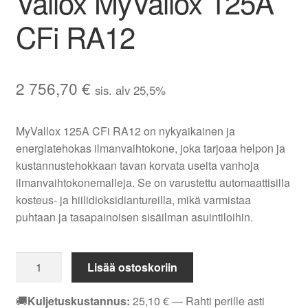
Vallox MyVallox 125A
CFi RA12
2 756,70
€
sis. alv 25,5%
MyVallox 125A CFi RA12 on nykyaikainen ja
energiatehokas ilmanvaihtokone, joka tarjoaa helpon ja
kustannustehokkaan tavan korvata useita vanhoja
ilmanvaihtokonemalleja. Se on varustettu automaattisilla
kosteus- ja hiilidioksidiantureilla, mikä varmistaa
puhtaan ja tasapainoisen sisäilman asuintiloihin.
Vallox
Lisää ostoskoriin
MyVallox
125A
🚚
Kuljetuskustannus:
25,10
€
— Rahti perille asti