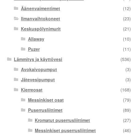
Äänenvaimentimet
(12)
Ilmanvaihtokoneet
(23)
Keskuspölynimurit
(21)
Allaway
(10)
Puzer
(11)
Lämmitys ja käyttövesi
(536)
Avokaivopumput
(3)
Jätevesipumput
(3)
Kierreosat
(168)
Messinkiset osat
(79)
Puserrusliittimet
(89)
Kromatut puserrusliittimet
(27)
Messinkiset puserrusliittimet
(46)