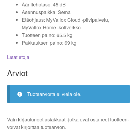
Äänitehotaso: 45 dB
Asennuspaikka: Seinä
Etäohjaus: MyVallox Cloud -pilvipalvelu,
MyVallox Home -kotiverkko
Tuotteen paino: 65.5 kg
Pakkauksen paino: 69 kg
Lisätietoja
Arviot
Tuotearvioita ei vielä ole.
Vain kirjautuneet asiakkaat -jotka ovat ostaneet tuotteen-
voivat kirjoittaa tuotearvion.