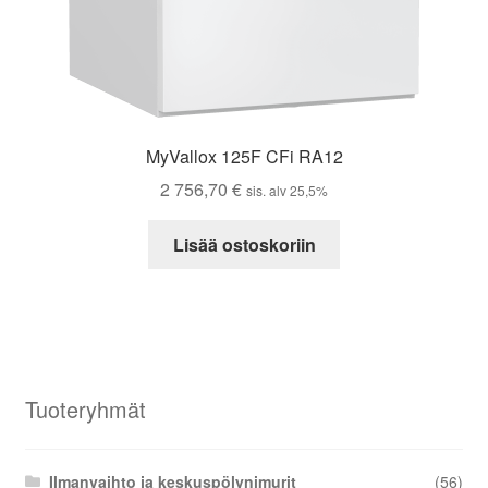
MyVallox 125F CFi RA12
2 756,70
€
sis. alv 25,5%
Lisää ostoskoriin
Tuoteryhmät
Ilmanvaihto ja keskuspölynimurit
(56)