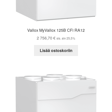
Vallox MyVallox 125B CFi RA12
2 756,70
€
sis. alv 25,5%
Lisää ostoskoriin