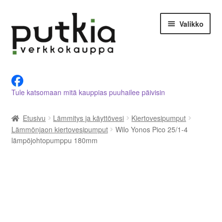
Siirry
Siirry
Valikko
navigointiin
sisältöön
LVI-alan tuotteet verkkokaupasta
Tule katsomaan mitä kauppias puuhailee päivisin
Tietoja meistä
Etusivu
Lämmitys ja käyttövesi
Kiertovesipumput
Asiakastilini
Lämmönjaon kiertovesipumput
Wilo Yonos Pico 25/1-4
lämpöjohtopumppu 180mm
Ostoskori
Kassalle
Ota yhteyttä