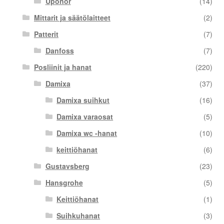
Uponor
(14)
Mittarit ja säätölaitteet
(2)
Patterit
(7)
Danfoss
(7)
Posliinit ja hanat
(220)
Damixa
(37)
Damixa suihkut
(16)
Damixa varaosat
(5)
Damixa wc -hanat
(10)
keittiöhanat
(6)
Gustavsberg
(23)
Hansgrohe
(5)
Keittiöhanat
(1)
Suihkuhanat
(3)