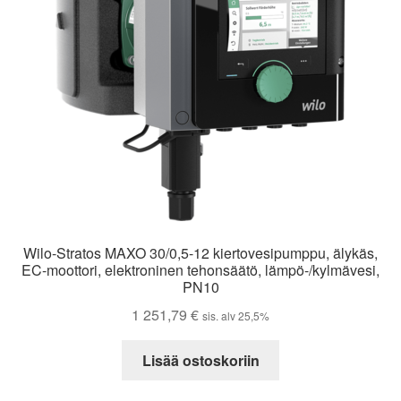
Wilo-Stratos MAXO 30/0,5-12 kiertovesipumppu, älykäs,
EC-moottori, elektroninen tehonsäätö, lämpö-/kylmävesi,
PN10
1 251,79
€
sis. alv 25,5%
Lisää ostoskoriin