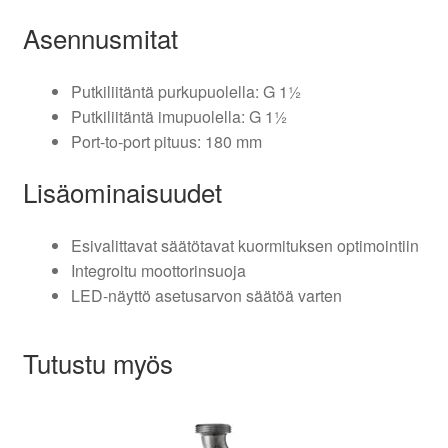
Asennusmitat
Putkiliitäntä purkupuolella: G 1½
Putkiliitäntä imupuolella: G 1½
Port-to-port pituus: 180 mm
Lisäominaisuudet
Esivalittavat säätötavat kuormituksen optimointiin
Integroitu moottorinsuoja
LED-näyttö asetusarvon säätöä varten
Tutustu myös