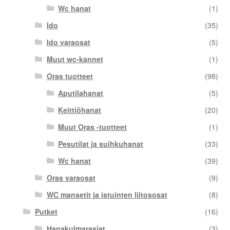
Wc hanat
(1)
Ido
(35)
Ido varaosat
(5)
Muut wc-kannet
(1)
Oras tuotteet
(98)
Aputilahanat
(5)
Keittiöhanat
(20)
Muut Oras -tuotteet
(1)
Pesutilat ja suihkuhanat
(33)
Wc hanat
(39)
Oras varaosat
(9)
WC mansetit ja istuinten liitososat
(8)
Putket
(16)
Hanakulmarasiat
(3)