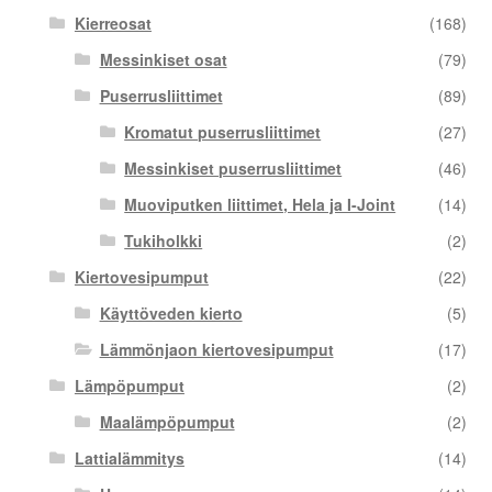
Kierreosat
(168)
Messinkiset osat
(79)
Puserrusliittimet
(89)
Kromatut puserrusliittimet
(27)
Messinkiset puserrusliittimet
(46)
Muoviputken liittimet, Hela ja I-Joint
(14)
Tukiholkki
(2)
Kiertovesipumput
(22)
Käyttöveden kierto
(5)
Lämmönjaon kiertovesipumput
(17)
Lämpöpumput
(2)
Maalämpöpumput
(2)
Lattialämmitys
(14)