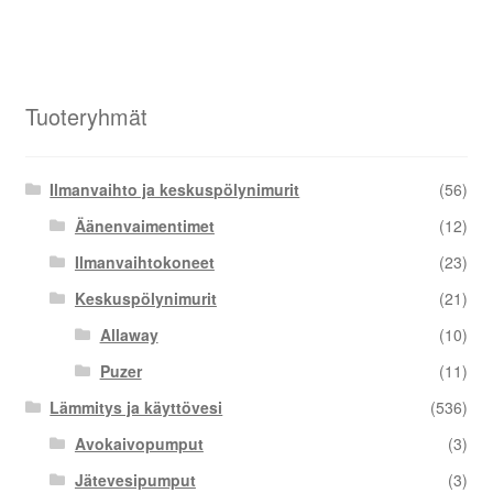
Tuoteryhmät
Ilmanvaihto ja keskuspölynimurit
(56)
Äänenvaimentimet
(12)
Ilmanvaihtokoneet
(23)
Keskuspölynimurit
(21)
Allaway
(10)
Puzer
(11)
Lämmitys ja käyttövesi
(536)
Avokaivopumput
(3)
Jätevesipumput
(3)