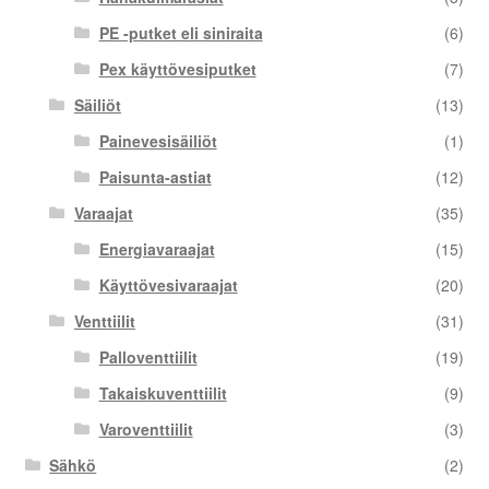
PE -putket eli siniraita
(6)
Pex käyttövesiputket
(7)
Säiliöt
(13)
Painevesisäiliöt
(1)
Paisunta-astiat
(12)
Varaajat
(35)
Energiavaraajat
(15)
Käyttövesivaraajat
(20)
Venttiilit
(31)
Palloventtiilit
(19)
Takaiskuventtiilit
(9)
Varoventtiilit
(3)
Sähkö
(2)