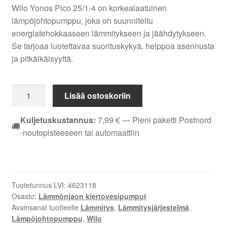
Wilo Yonos Pico 25/1-4 on korkealaatuinen
lämpöjohtopumppu, joka on suunniteltu
energiatehokkaaseen lämmitykseen ja jäähdytykseen.
Se tarjoaa luotettavaa suorituskykyä, helppoa asennusta
ja pitkäikäisyyttä.
Wilo
Lisää ostoskoriin
Yonos
Pico
Kuljetuskustannus:
7,99
€
— Pieni paketti Postnord
🚚
25/1-
-noutopisteeseen tai automaattiin
4
lämpöjohtopumppu
180mm
määrä
Tuotetunnus LVI:
4623118
Osasto:
Lämmönjaon kiertovesipumput
Avainsanat tuotteelle
Lämmitys
,
Lämmitysjärjestelmä
,
Lämpöjohtopumppu
,
Wilo