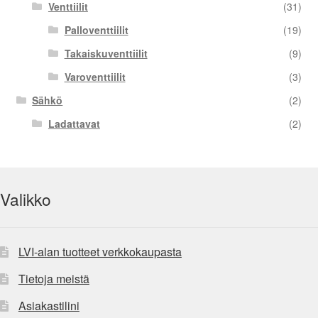
Venttiilit
(31)
Palloventtiilit
(19)
Takaiskuventtiilit
(9)
Varoventtiilit
(3)
Sähkö
(2)
Ladattavat
(2)
Valikko
LVI-alan tuotteet verkkokaupasta
Tietoja meistä
Asiakastilini