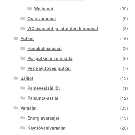
Wc hanat
(39)
Oras varaosat
(9)
WC mansetit ja istuinten liitososat
(8)
Putket
(16)
Hanakulmarasiat
(3)
PE -putket eli siniraita
(6)
Pex käyttövesiputket
(7)
Säiliöt
(13)
Painevesisäiliöt
(1)
Paisunta-astiat
(12)
Varaajat
(35)
Energiavaraajat
(15)
Käyttövesivaraajat
(20)