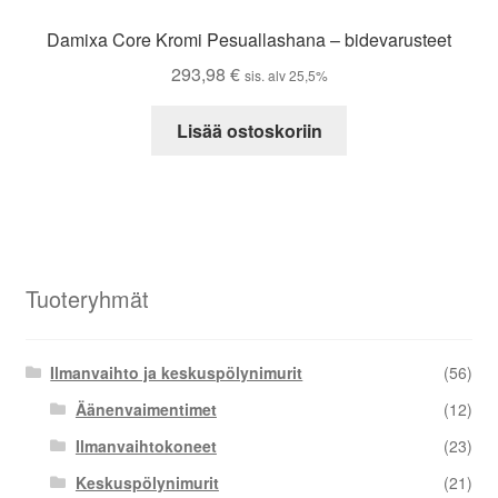
Damixa Core Kromi Pesuallashana – bidevarusteet
293,98
€
sis. alv 25,5%
Lisää ostoskoriin
Tuoteryhmät
Ilmanvaihto ja keskuspölynimurit
(56)
Äänenvaimentimet
(12)
Ilmanvaihtokoneet
(23)
Keskuspölynimurit
(21)