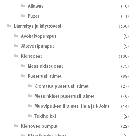
Allaway
(10)
Puzer
(11)
Lämmitys ja käyttövesi
(536)
Avokaivopumput
(3)
Jätevesipumput
(3)
Kierreosat
(168)
Messinkiset osat
(79)
Puserrusliittimet
(89)
Kromatut puserrusliittimet
(27)
Messinkiset puserrusliittimet
(46)
Muoviputken liittimet, Hela ja I-Joint
(14)
Tukiholkki
(2)
Kiertovesipumput
(22)
Käyttöveden kierto
(5)