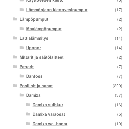
Lämmönjaon kiertovesipumput
(17)
Lämpöpumput
(2)
Maalämpöpumput
(2)
Lattialämmitys
(14)
Uponor
(14)
Mittarit ja säätölaitteet
(2)
Patterit
(7)
Danfoss
(7)
Posliinit ja hanat
(220)
Damixa
(37)
Damixa suihkut
(16)
Damixa varaosat
(5)
Damixa wc -hanat
(10)