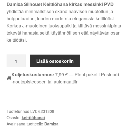
Damixa Silhouet Keittiöhana kirkas messinki PVD
yhdistää minimalistisen skandinaavisen muotoilun ja
huippulaadun, tuoden modernia eleganssia keittiöösi.
Korkea J-muotoinen juoksuputki ja kiiltävä messinkipinta
tekevät hanasta sekä käytännöllisen että näyttävän osan
keittiötäsi.
Damixa
Lisää ostoskoriin
Silhouet
Keittiöhana
Kuljetuskustannus:
7,99
€
— Pieni paketti Postnord
🚚
PKV
-noutopisteeseen tai automaattiin
kirkas
messinki
PVD
määrä
Tuotetunnus LVI:
6231308
Osasto:
keittiöhanat
Avainsana tuotteelle
Damixa