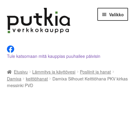
Siirry
Siirry
Valikko
navigointiin
sisältöön
LVI-alan tuotteet verkkokaupasta
Tule katsomaan mitä kauppias puuhailee päivisin
Tietoja meistä
Etusivu
Lämmitys ja käyttövesi
Posliinit ja hanat
Asiakastilini
Damixa
keittiöhanat
Damixa Silhouet Keittiöhana PKV kirkas
messinki PVD
Ostoskori
Kassalle
Ota yhteyttä