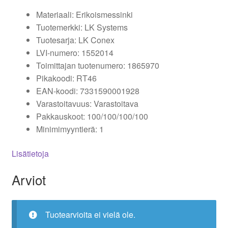
Materiaali: Erikoismessinki
Tuotemerkki: LK Systems
Tuotesarja: LK Conex
LVI-numero: 1552014
Toimittajan tuotenumero: 1865970
Pikakoodi: RT46
EAN-koodi: 7331590001928
Varastoitavuus: Varastoitava
Pakkauskoot: 100/100/100/100
Minimimyyntierä: 1
Lisätietoja
Arviot
Tuotearvioita ei vielä ole.