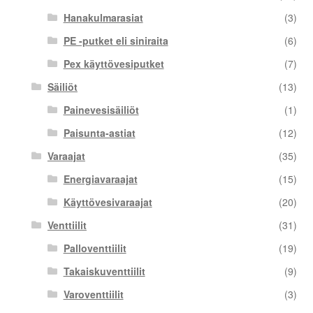
Hanakulmarasiat
(3)
PE -putket eli siniraita
(6)
Pex käyttövesiputket
(7)
Säiliöt
(13)
Painevesisäiliöt
(1)
Paisunta-astiat
(12)
Varaajat
(35)
Energiavaraajat
(15)
Käyttövesivaraajat
(20)
Venttiilit
(31)
Palloventtiilit
(19)
Takaiskuventtiilit
(9)
Varoventtiilit
(3)