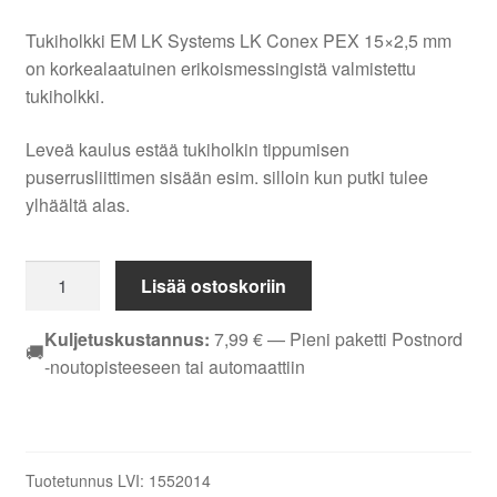
Tukiholkki EM LK Systems LK Conex PEX 15×2,5 mm
on korkealaatuinen erikoismessingistä valmistettu
tukiholkki.
Leveä kaulus estää tukiholkin tippumisen
puserrusliittimen sisään esim. silloin kun putki tulee
ylhäältä alas.
Tukiholkki
Lisää ostoskoriin
EM
LK
Kuljetuskustannus:
7,99
€
— Pieni paketti Postnord
🚚
Systems
-noutopisteeseen tai automaattiin
LK
Conex
PEX
15x2,5
Tuotetunnus LVI:
1552014
mm