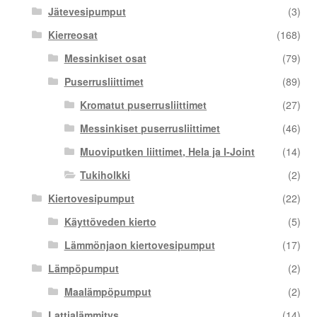
Jätevesipumput
(3)
Kierreosat
(168)
Messinkiset osat
(79)
Puserrusliittimet
(89)
Kromatut puserrusliittimet
(27)
Messinkiset puserrusliittimet
(46)
Muoviputken liittimet, Hela ja I-Joint
(14)
Tukiholkki
(2)
Kiertovesipumput
(22)
Käyttöveden kierto
(5)
Lämmönjaon kiertovesipumput
(17)
Lämpöpumput
(2)
Maalämpöpumput
(2)
Lattialämmitys
(14)