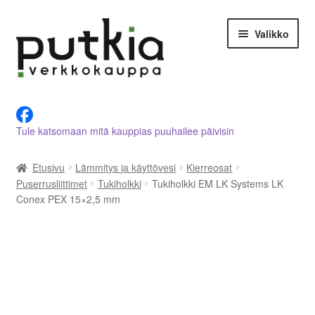
Siirry
Siirry
Valikko
navigointiin
sisältöön
LVI-alan tuotteet verkkokaupasta
Tule katsomaan mitä kauppias puuhailee päivisin
Tietoja meistä
Etusivu
Lämmitys ja käyttövesi
Kierreosat
Asiakastilini
Puserrusliittimet
Tukiholkki
Tukiholkki EM LK Systems LK
Conex PEX 15×2,5 mm
Ostoskori
Kassalle
Ota yhteyttä