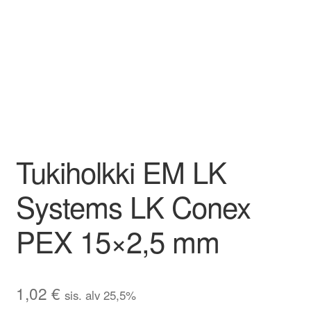
Aletuotteet
Evästekäytäntö (EU)
Tukiholkki EM LK
Systems LK Conex
PEX 15×2,5 mm
1,02
€
sis. alv 25,5%