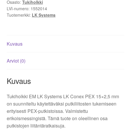
Osasto:
Tukiholkki
määrä
LVI-numero:
1552014
Tuotemerkki:
LK Systems
Kuvaus
Arviot (0)
Kuvaus
Tukiholkki EM LK Systems LK Conex PEX 15×2,5 mm
on suunniteltu käytettäväksi putkiliitosten tukemiseen
erityisesti PEX-putkistoissa. Valmistettu
erikoismessingistä. Tämä tuote on oleellinen osa
putkistojen liitäntäratkaisuja.