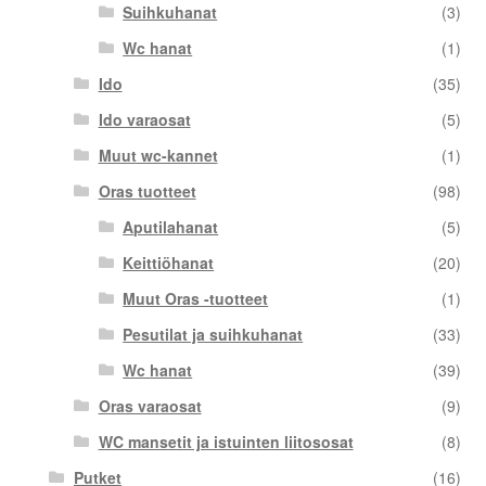
Suihkuhanat
(3)
Wc hanat
(1)
Ido
(35)
Ido varaosat
(5)
Muut wc-kannet
(1)
Oras tuotteet
(98)
Aputilahanat
(5)
Keittiöhanat
(20)
Muut Oras -tuotteet
(1)
Pesutilat ja suihkuhanat
(33)
Wc hanat
(39)
Oras varaosat
(9)
WC mansetit ja istuinten liitososat
(8)
Putket
(16)