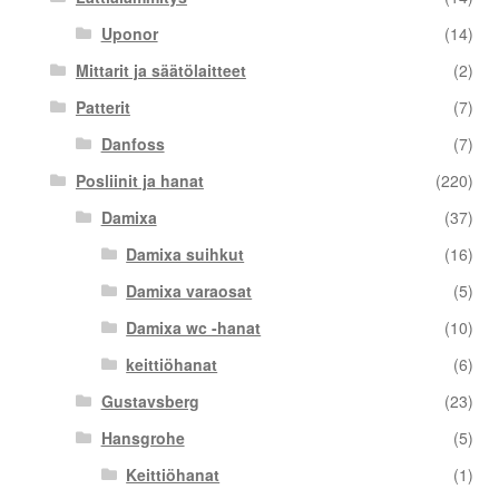
Uponor
(14)
Mittarit ja säätölaitteet
(2)
Patterit
(7)
Danfoss
(7)
Posliinit ja hanat
(220)
Damixa
(37)
Damixa suihkut
(16)
Damixa varaosat
(5)
Damixa wc -hanat
(10)
keittiöhanat
(6)
Gustavsberg
(23)
Hansgrohe
(5)
Keittiöhanat
(1)