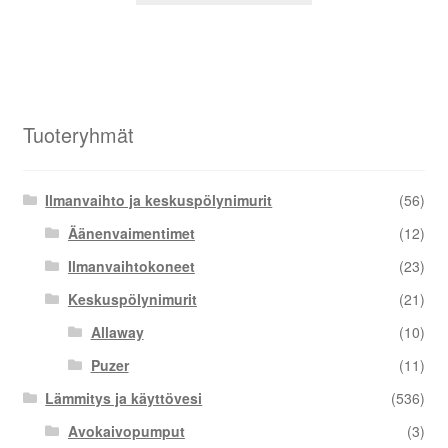
Tuoteryhmät
Ilmanvaihto ja keskuspölynimurit
(56)
Äänenvaimentimet
(12)
Ilmanvaihtokoneet
(23)
Keskuspölynimurit
(21)
Allaway
(10)
Puzer
(11)
Lämmitys ja käyttövesi
(536)
Avokaivopumput
(3)