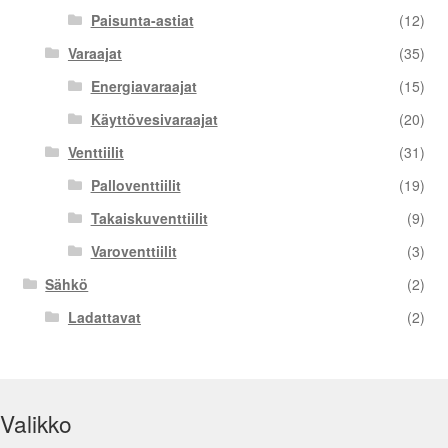
Paisunta-astiat
(12)
Varaajat
(35)
Energiavaraajat
(15)
Käyttövesivaraajat
(20)
Venttiilit
(31)
Palloventtiilit
(19)
Takaiskuventtiilit
(9)
Varoventtiilit
(3)
Sähkö
(2)
Ladattavat
(2)
Valikko