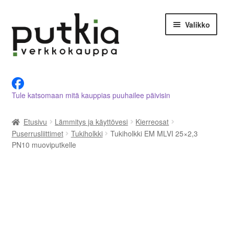
Siirry
Siirry
Valikko
navigointiin
sisältöön
LVI-alan tuotteet verkkokaupasta
Tule katsomaan mitä kauppias puuhailee päivisin
Tietoja meistä
Etusivu
Lämmitys ja käyttövesi
Kierreosat
Asiakastilini
Puserrusliittimet
Tukiholkki
Tukiholkki EM MLVI 25×2,3
PN10 muoviputkelle
Ostoskori
Kassalle
Ota yhteyttä