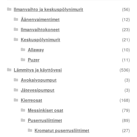
Ilmanvaihto ja keskuspölynimurit
(56)
Äänenvaimentimet
(12)
Ilmanvaihtokoneet
(23)
Keskuspölynimurit
(21)
Allaway
(10)
Puzer
(11)
Lämmitys ja käyttövesi
(536)
Avokaivopumput
(3)
Jätevesipumput
(3)
Kierreosat
(168)
Messinkiset osat
(79)
Puserrusliittimet
(89)
Kromatut puserrusliittimet
(27)