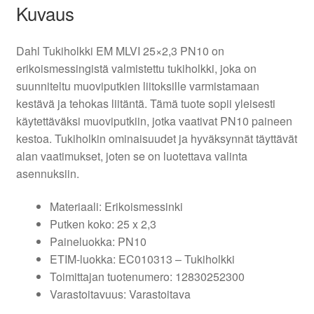
Kuvaus
Dahl Tukiholkki EM MLVI 25×2,3 PN10 on
erikoismessingistä valmistettu tukiholkki, joka on
suunniteltu muoviputkien liitoksille varmistamaan
kestävä ja tehokas liitäntä. Tämä tuote sopii yleisesti
käytettäväksi muoviputkiin, jotka vaativat PN10 paineen
kestoa. Tukiholkin ominaisuudet ja hyväksynnät täyttävät
alan vaatimukset, joten se on luotettava valinta
asennuksiin.
Materiaali: Erikoismessinki
Putken koko: 25 x 2,3
Paineluokka: PN10
ETIM-luokka: EC010313 – Tukiholkki
Toimittajan tuotenumero: 12830252300
Varastoitavuus: Varastoitava