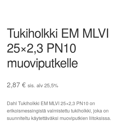
Aletuotteet
Evästekäytäntö (EU)
Tukiholkki EM MLVI
25×2,3 PN10
muoviputkelle
2,87
€
sis. alv 25,5%
Dahl Tukiholkki EM MLVI 25×2,3 PN10 on
erikoismessingistä valmistettu tukiholkki, joka on
suunniteltu käytettäväksi muoviputkien liitoksissa.