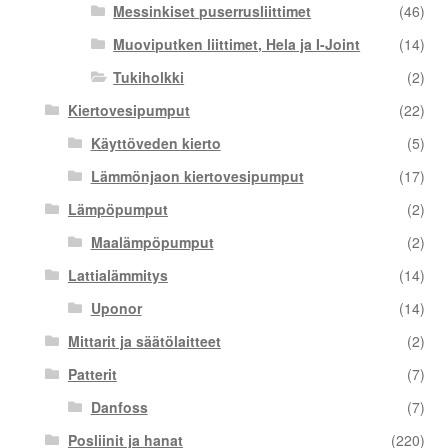
Messinkiset puserrusliittimet
(46)
Muoviputken liittimet, Hela ja I-Joint
(14)
Tukiholkki
(2)
Kiertovesipumput
(22)
Käyttöveden kierto
(5)
Lämmönjaon kiertovesipumput
(17)
Lämpöpumput
(2)
Maalämpöpumput
(2)
Lattialämmitys
(14)
Uponor
(14)
Mittarit ja säätölaitteet
(2)
Patterit
(7)
Danfoss
(7)
Posliinit ja hanat
(220)