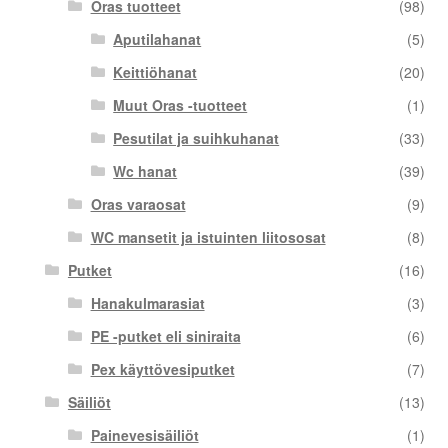
Oras tuotteet
(98)
Aputilahanat
(5)
Keittiöhanat
(20)
Muut Oras -tuotteet
(1)
Pesutilat ja suihkuhanat
(33)
Wc hanat
(39)
Oras varaosat
(9)
WC mansetit ja istuinten liitososat
(8)
Putket
(16)
Hanakulmarasiat
(3)
PE -putket eli siniraita
(6)
Pex käyttövesiputket
(7)
Säiliöt
(13)
Painevesisäiliöt
(1)