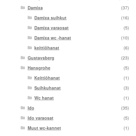
Damixa
(37)
Damixa suihkut
(16)
Damixa varaosat
(5)
Damixa wc -hanat
(10)
keittiöhanat
(6)
Gustavsberg
(23)
Hansgrohe
(5)
Keittiöhanat
(1)
Suihkuhanat
(3)
Wc hanat
(1)
Ido
(35)
Ido varaosat
(5)
Muut wc-kannet
(1)