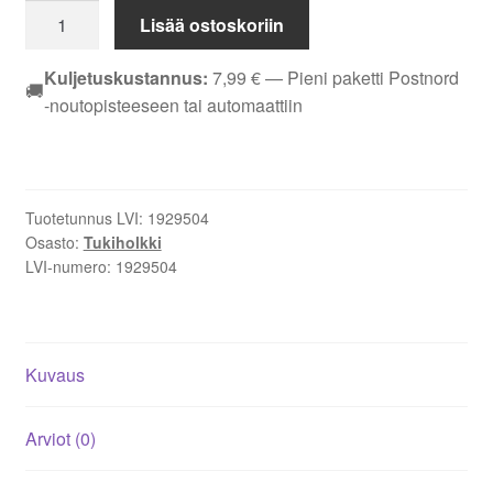
Tukiholkki
Lisää ostoskoriin
EM
MLVI
Kuljetuskustannus:
7,99
€
— Pieni paketti Postnord
🚚
25x2,3
-noutopisteeseen tai automaattiin
PN10
muoviputkelle
määrä
Tuotetunnus LVI:
1929504
Osasto:
Tukiholkki
LVI-numero:
1929504
Kuvaus
Arviot (0)