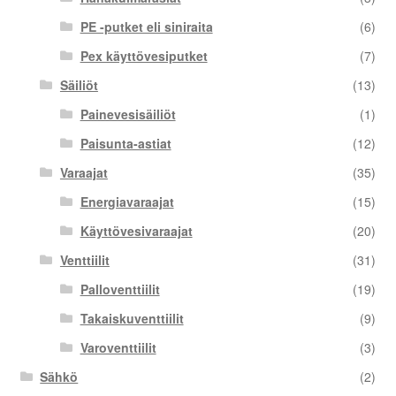
PE -putket eli siniraita
(6)
Pex käyttövesiputket
(7)
Säiliöt
(13)
Painevesisäiliöt
(1)
Paisunta-astiat
(12)
Varaajat
(35)
Energiavaraajat
(15)
Käyttövesivaraajat
(20)
Venttiilit
(31)
Palloventtiilit
(19)
Takaiskuventtiilit
(9)
Varoventtiilit
(3)
Sähkö
(2)