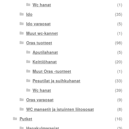
Wc hanat
(1)
Ido
(35)
Ido varaosat
(5)
Muut wc-kannet
(1)
Oras tuotteet
(98)
Aputilahanat
(5)
Keittiöhanat
(20)
Muut Oras -tuotteet
(1)
Pesutilat ja suihkuhanat
(33)
Wc hanat
(39)
Oras varaosat
(9)
WC mansetit ja istuinten liitososat
(8)
Putket
(16)
Hanakulmarasiat
(3)