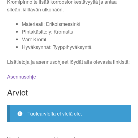
Kromipinnoite lisää korroosionkestävyyttä ja antaa
sileän, kiiltävän ulkonäön.
Materiaali: Erikoismessinki
Pintakäsittely: Kromattu
Väri: Kromi
Hyväksynnät: Tyyppihyväksyntä
Lisätietoja ja asennusohjeet löydät alla olevasta linkistä:
Asennusohje
Arviot
Tuotearvioita ei vielä ole.