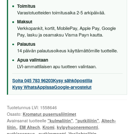
Toimitus
Varastotuotteiden toimitusaika 2-5 arkipäivää.
Maksut
Verkkopankit, kortit, MobilePay, Apple Pay, Google
Pay, lasku ja osamaksu Visma Payn kautta.
Palautus
14 päivän palautusoikeus käyttämättömille tuotteille.
Apua valintaan
LVI-ammattilaisen apu tuotteen valintaan.
Soita 045 783 96203
Kysy sähköpostilla
Kysy WhatsAppissa
Google-arvostelut
Tuotetunnus LVI:
1558646
Osasto:
Kromatut puserrusliittimet
Avainsanat tuotteelle
"kulmaliitin"
,
"putkiliitin"
,
Altech-
liitin.
,
EM Altech
,
Kromi
,
kylpyhuoneremontti
,
putkiasennus.
,
putkiremontti
,
Vesijohtoliitin