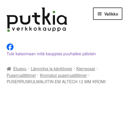
Siirry
Siirry
Valikko
navigointiin
sisältöön
LVI-alan tuotteet verkkokaupasta
Tule katsomaan mitä kauppias puuhailee päivisin
Tietoja meistä
Etusivu
Lämmitys ja käyttövesi
Kierreosat
Asiakastilini
Puserrusliittimet
Kromatut puserrusliittimet
PUSERRUSKULMALIITIN EM ALTECH 12 MM KROMI
Ostoskori
Kassalle
Ota yhteyttä