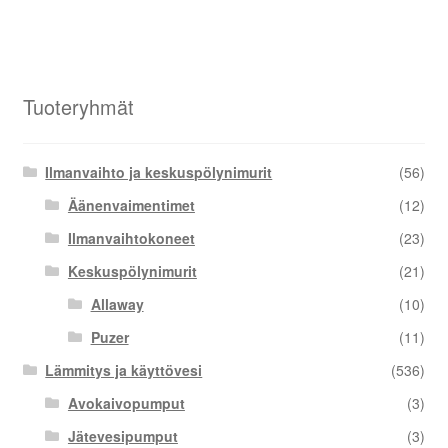
Tuoteryhmät
Ilmanvaihto ja keskuspölynimurit
(56)
Äänenvaimentimet
(12)
Ilmanvaihtokoneet
(23)
Keskuspölynimurit
(21)
Allaway
(10)
Puzer
(11)
Lämmitys ja käyttövesi
(536)
Avokaivopumput
(3)
Jätevesipumput
(3)