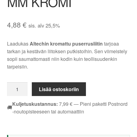
MM KROMI
4,88
€
sis. alv 25,5%
Laadukas
Altechin kromattu puserrusliitin
tarjoaa
tarkan ja kestävän liitoksen putkistoihin. Sen viimeistely
sopii saumattomasti niin kodin kuin teollisuudenkin
tarpeisiin.
PUSERRUSKULMALIITIN
Lisää ostoskoriin
EM
ALTECH
Kuljetuskustannus:
7,99
€
— Pieni paketti Postnord
🚚
12
-noutopisteeseen tai automaattiin
MM
KROMI
määrä