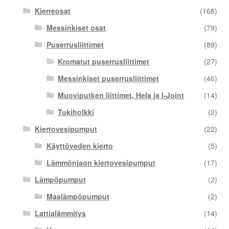
Kierreosat
(168)
Messinkiset osat
(79)
Puserrusliittimet
(89)
Kromatut puserrusliittimet
(27)
Messinkiset puserrusliittimet
(46)
Muoviputken liittimet, Hela ja I-Joint
(14)
Tukiholkki
(2)
Kiertovesipumput
(22)
Käyttöveden kierto
(5)
Lämmönjaon kiertovesipumput
(17)
Lämpöpumput
(2)
Maalämpöpumput
(2)
Lattialämmitys
(14)