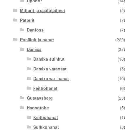
Uponor
(14)
Mittarit ja säätölaitteet
(2)
Patterit
(7)
Danfoss
(7)
Posliinit ja hanat
(220)
Damixa
(37)
Damixa suihkut
(16)
Damixa varaosat
(5)
Damixa wc -hanat
(10)
keittiöhanat
(6)
Gustavsberg
(23)
Hansgrohe
(5)
Keittiöhanat
(1)
Suihkuhanat
(3)