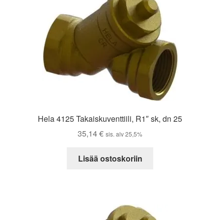
Hela 4125 Takaiskuventtiili, R1″ sk, dn 25
35,14
€
sis. alv 25,5%
Lisää ostoskoriin