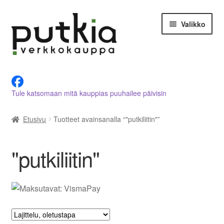
Siirry
Siirry
Valikko
navigointiin
sisältöön
LVI-alan tuotteet verkkokaupasta
Tule katsomaan mitä kauppias puuhailee päivisin
Tietoja meistä
Etusivu
Tuotteet avainsanalla “"putkiliitin"”
Asiakastilini
Ostoskori
"putkiliitin"
Kassalle
Ota yhteyttä