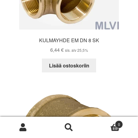
KULMAYHDE EM DN 8 SK
6,44
€
sis. alv 25,5%
Lisää ostoskoriin
0
Etsi:
Haku