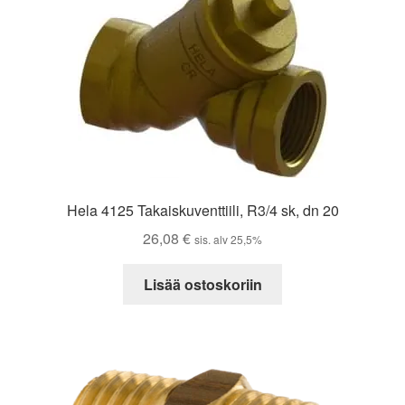
Hela 4125 Takaiskuventtiili, R3/4 sk, dn 20
26,08
€
sis. alv 25,5%
Lisää ostoskoriin