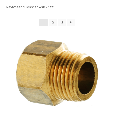
Aletuotteet
Näytetään tulokset 1–60 / 122
Evästekäytäntö (EU)
1
2
3