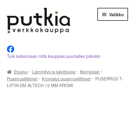
Siirry
Siirry
Valikko
navigointiin
sisältöön
LVI-alan tuotteet verkkokaupasta
Tule katsomaan mitä kauppias puuhailee päivisin
Tietoja meistä
Etusivu
Lämmitys ja käyttövesi
Kierreosat
Asiakastilini
Puserrusliittimet
Kromatut puserrusliittimet
PUSERRUS T-
LIITIN EM ALTECH 12 MM KROMI
Ostoskori
Kassalle
Ota yhteyttä