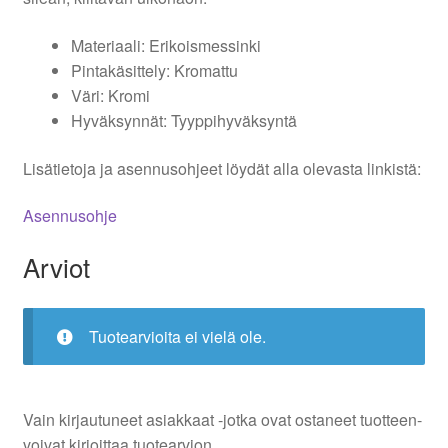
Materiaali: Erikoismessinki
Pintakäsittely: Kromattu
Väri: Kromi
Hyväksynnät: Tyyppihyväksyntä
Lisätietoja ja asennusohjeet löydät alla olevasta linkistä:
Asennusohje
Arviot
Tuotearvioita ei vielä ole.
Vain kirjautuneet asiakkaat -jotka ovat ostaneet tuotteen-
voivat kirjoittaa tuotearvion.