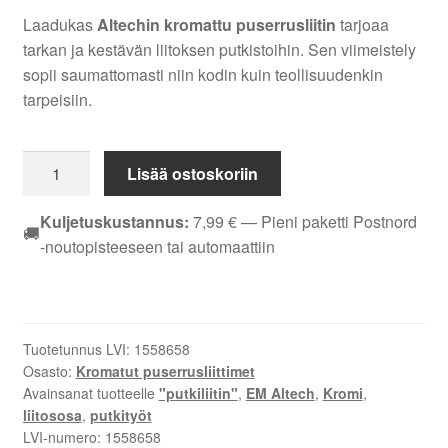
Laadukas
Altechin kromattu puserrusliitin
tarjoaa
tarkan ja kestävän liitoksen putkistoihin. Sen viimeistely
sopii saumattomasti niin kodin kuin teollisuudenkin
tarpeisiin.
PUSERRUS
Lisää ostoskoriin
T-
LIITIN
Kuljetuskustannus:
7,99
€
— Pieni paketti Postnord
🚚
EM
-noutopisteeseen tai automaattiin
ALTECH
12
MM
KROMI
Tuotetunnus LVI:
1558658
määrä
Osasto:
Kromatut puserrusliittimet
Avainsanat tuotteelle
"putkiliitin"
,
EM Altech
,
Kromi
,
liitososa
,
putkityöt
LVI-numero:
1558658