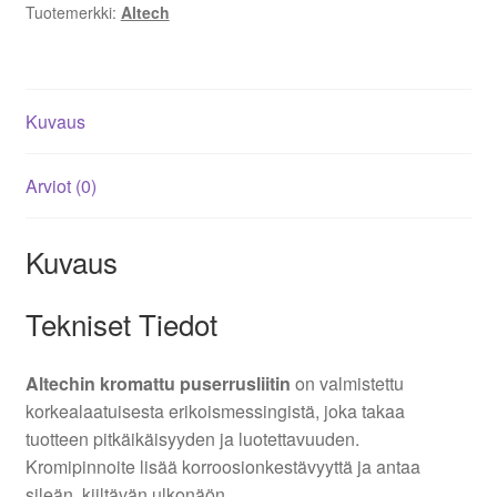
Tuotemerkki:
Altech
Kuvaus
Arviot (0)
Kuvaus
Tekniset Tiedot
Altechin kromattu puserrusliitin
on valmistettu
korkealaatuisesta erikoismessingistä, joka takaa
tuotteen pitkäikäisyyden ja luotettavuuden.
Kromipinnoite lisää korroosionkestävyyttä ja antaa
sileän, kiiltävän ulkonäön.