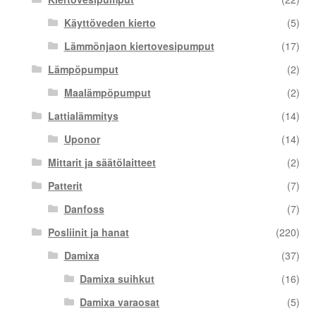
Käyttöveden kierto
(5)
Lämmönjaon kiertovesipumput
(17)
Lämpöpumput
(2)
Maalämpöpumput
(2)
Lattialämmitys
(14)
Uponor
(14)
Mittarit ja säätölaitteet
(2)
Patterit
(7)
Danfoss
(7)
Posliinit ja hanat
(220)
Damixa
(37)
Damixa suihkut
(16)
Damixa varaosat
(5)