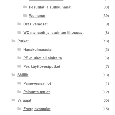
Pesutilat ja suihkuhanat
(33)
Wc hanat
(39)
Oras varaosat
(9)
WC mansetit ja istuinten liitososat
(8)
Putket
(16)
Hanakulmarasiat
(3)
PE -putket eli siniraita
(6)
Pex käyttövesiputket
(7)
Säiliöt
(13)
Painevesisäiliöt
(1)
Paisunta-astiat
(12)
Varaajat
(35)
Energiavaraajat
(15)