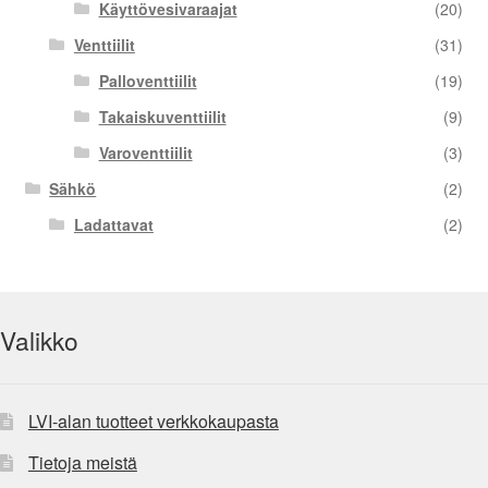
Käyttövesivaraajat
(20)
Venttiilit
(31)
Palloventtiilit
(19)
Takaiskuventtiilit
(9)
Varoventtiilit
(3)
Sähkö
(2)
Ladattavat
(2)
Valikko
LVI-alan tuotteet verkkokaupasta
Tietoja meistä