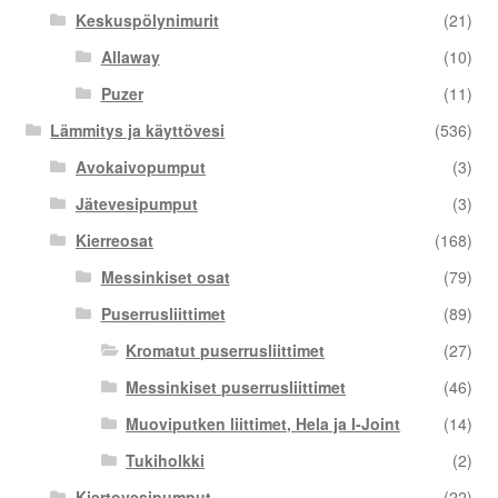
Keskuspölynimurit
(21)
Allaway
(10)
Puzer
(11)
Lämmitys ja käyttövesi
(536)
Avokaivopumput
(3)
Jätevesipumput
(3)
Kierreosat
(168)
Messinkiset osat
(79)
Puserrusliittimet
(89)
Kromatut puserrusliittimet
(27)
Messinkiset puserrusliittimet
(46)
Muoviputken liittimet, Hela ja I-Joint
(14)
Tukiholkki
(2)
Kiertovesipumput
(22)