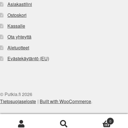
Asiakastilini
Ostoskori
Kassalle
Ota yhteyttä
Aletuotteet
Evästekäytäntö (EU)
© Putkia.fi 2026
Tietosuojaseloste
Built with WooCommerce
.
0
Etsi:
Haku