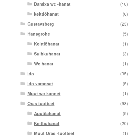
Damixa wc -hanat
(10)
keittiöhanat
(6)
Gustavsberg
(23)
Hansgrohe
(5)
Keittiöhanat
(1)
Suihkuhanat
(3)
Wc hanat
(1)
Ido
(35)
Ido varaosat
(5)
Muut wc-kannet
(1)
Oras tuotteet
(98)
Aputilahanat
(5)
Keittiöhanat
(20)
Muut Oras -tuotteet
(1)