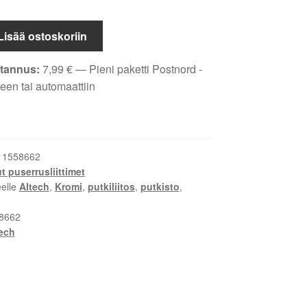
Lisää ostoskoriin
tannus:
7,99
€
— Pieni paketti Postnord -
een tai automaattiin
:
1558662
 puserrusliittimet
eelle
Altech
,
Kromi
,
putkiliitos
,
putkisto
,
8662
ech