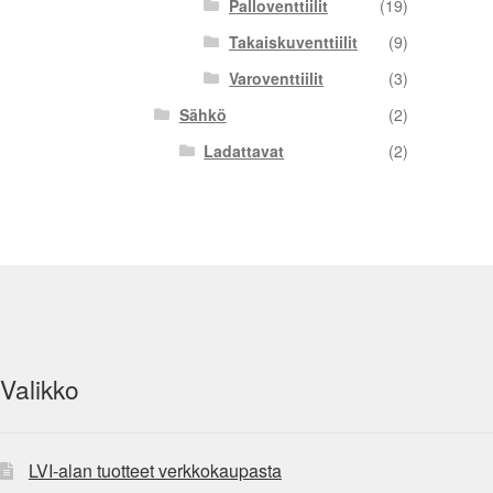
Palloventtiilit
(19)
Takaiskuventtiilit
(9)
Varoventtiilit
(3)
Sähkö
(2)
Ladattavat
(2)
Valikko
LVI-alan tuotteet verkkokaupasta