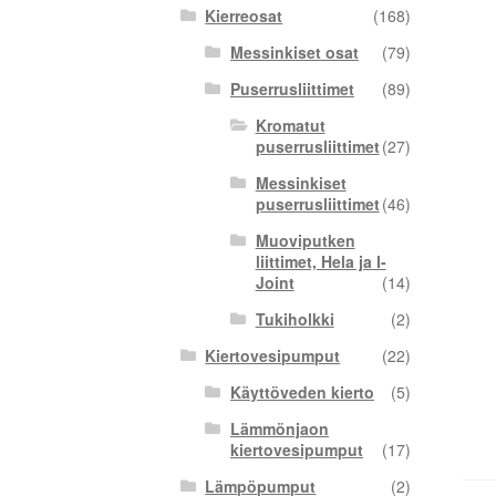
Kierreosat
(168)
Messinkiset osat
(79)
Puserrusliittimet
(89)
Kromatut
puserrusliittimet
(27)
Messinkiset
puserrusliittimet
(46)
Muoviputken
liittimet, Hela ja I-
Joint
(14)
Tukiholkki
(2)
Kiertovesipumput
(22)
Käyttöveden kierto
(5)
Lämmönjaon
kiertovesipumput
(17)
Lämpöpumput
(2)