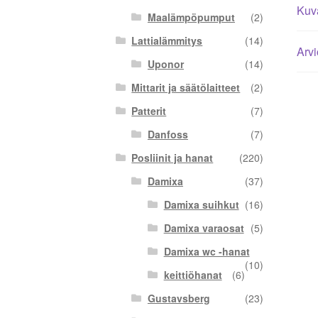
Kuv
Maalämpöpumput
(2)
Lattialämmitys
(14)
Arvi
Uponor
(14)
Mittarit ja säätölaitteet
(2)
Patterit
(7)
Danfoss
(7)
Posliinit ja hanat
(220)
Damixa
(37)
Damixa suihkut
(16)
Damixa varaosat
(5)
Damixa wc -hanat
(10)
keittiöhanat
(6)
Gustavsberg
(23)