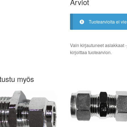
Arviot
Tuotearvioita ei vie
Vain kirjautuneet asiakkaat -
kirjoittaa tuotearvion.
tustu myös