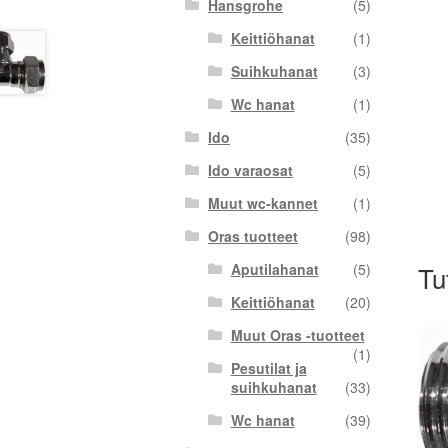
Hansgrohe
(5)
Keittiöhanat
(1)
Suihkuhanat
(3)
Wc hanat
(1)
Ido
(35)
Ido varaosat
(5)
Muut wc-kannet
(1)
Oras tuotteet
(98)
Tu
Aputilahanat
(5)
Keittiöhanat
(20)
Muut Oras -tuotteet
(1)
Pesutilat ja
suihkuhanat
(33)
Wc hanat
(39)