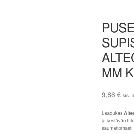
PUSE
SUPI
ALTE
MM K
9,86
€
sis. 
Laadukas
Alte
ja kestävän liit
saumattomasti n