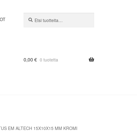
Etsi:
Haku
DOT
0,00
€
0 tuotetta
TUS EM ALTECH 15X10X15 MM KROMI