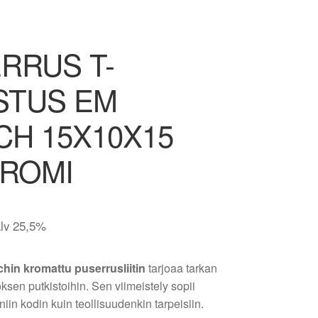
RRUS T-
STUS EM
CH 15X10X15
ROMI
alv 25,5%
chin kromattu puserrusliitin
tarjoaa tarkan
oksen putkistoihin. Sen viimeistely sopii
iin kodin kuin teollisuudenkin tarpeisiin.