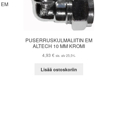
 EM
I
PUSERRUSKULMALIITIN EM
ALTECH 10 MM KROMI
4,93
€
sis. alv 25,5%
Lisää ostoskoriin