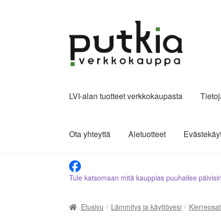
Siirry
Siirry
navigointiin
sisältöön
LVI-alan tuotteet verkkokaupasta
Tieto
Ota yhteyttä
Aletuotteet
Evästekäy
Tule katsomaan mitä kauppias puuhailee päivisi
Etusivu
Lämmitys ja käyttövesi
Kierreosat