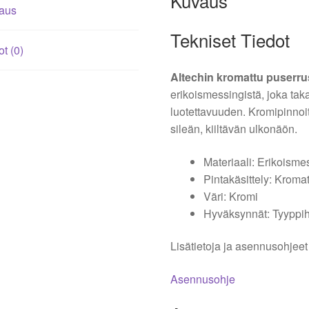
Kuvaus
aus
Tekniset Tiedot
ot (0)
Altechin kromattu puserrus
erikoismessingistä, joka tak
luotettavuuden. Kromipinnoit
sileän, kiiltävän ulkonäön.
Materiaali: Erikoisme
Pintakäsittely: Kroma
Väri: Kromi
Hyväksynnät: Tyyppi
Lisätietoja ja asennusohjeet 
Asennusohje