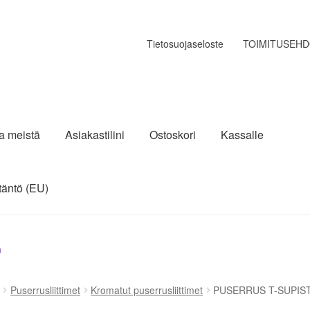
Tietosuojaseloste
TOIMITUSEH
ja meistä
Asiakastilini
Ostoskori
Kassalle
täntö (EU)
n
Puserrusliittimet
Kromatut puserrusliittimet
PUSERRUS T-SUPIS