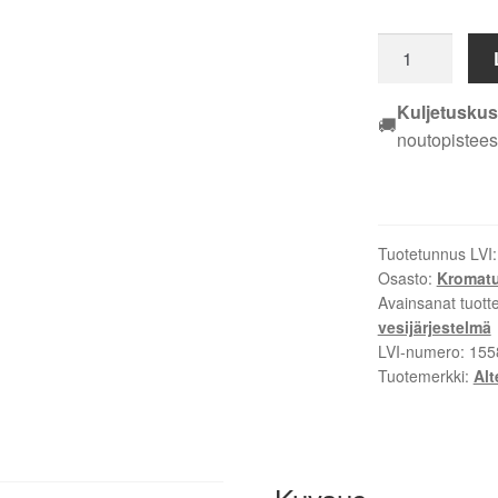
PUSERRUS
T-
SUPISTUS
Kuljetuskus
🚚
EM
noutopistees
ALTECH
15X10X15
MM
KROMI
Tuotetunnus LVI
määrä
Osasto:
Kromatut
Avainsanat tuott
vesijärjestelmä
LVI-numero:
155
Tuotemerkki:
Alt