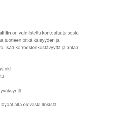
liitin
on valmistettu korkealaatuisesta
aa tuotteen pitkäikäisyyden ja
e lisää korroosionkestävyyttä ja antaa
ssinki
ttu
hyväksyntä
löydät alla olevasta linkistä: