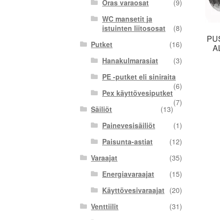
Oras varaosat
(9)
WC mansetit ja
istuinten liitososat
(8)
PU
Putket
(16)
A
Hanakulmarasiat
(3)
PE -putket eli siniraita
(6)
Pex käyttövesiputket
(7)
Säiliöt
(13)
Painevesisäiliöt
(1)
Paisunta-astiat
(12)
Varaajat
(35)
Energiavaraajat
(15)
Käyttövesivaraajat
(20)
Venttiilit
(31)