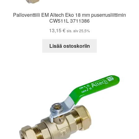
Palloventtiili EM Altech Eko 18 mm puserrusliittimin
CW511L 3711386
13,15
€
sis. alv 25,5%
Lisää ostoskoriin