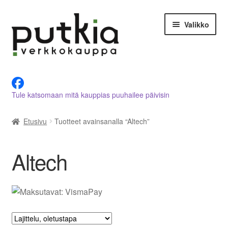
Siirry
Siirry
Valikko
navigointiin
sisältöön
LVI-alan tuotteet verkkokaupasta
Tule katsomaan mitä kauppias puuhailee päivisin
Tietoja meistä
Etusivu
Tuotteet avainsanalla “Altech”
Asiakastilini
Ostoskori
Altech
Kassalle
Ota yhteyttä