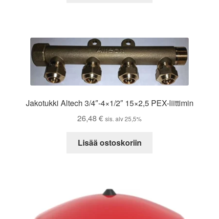
Jakotukki Altech 3/4″-4×1/2″ 15×2,5 PEX-liittimin
26,48
€
sis. alv 25,5%
Lisää ostoskoriin