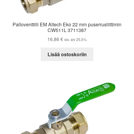
Palloventtiili EM Altech Eko 22 mm puserrusliittimin
CW511L 3711387
16,86
€
sis. alv 25,5%
Lisää ostoskoriin