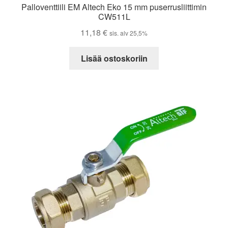
Palloventtiili EM Altech Eko 15 mm puserrusliittimin
CW511L
11,18
€
sis. alv 25,5%
Lisää ostoskoriin