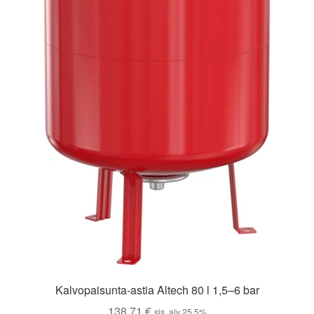
Kalvopaisunta-astia Altech 80 l 1,5–6 bar
138,71
€
sis. alv 25,5%