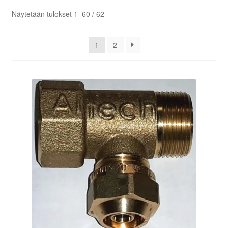
Aletuotteet
Näytetään tulokset 1–60 / 62
Evästekäytäntö (EU)
1
2