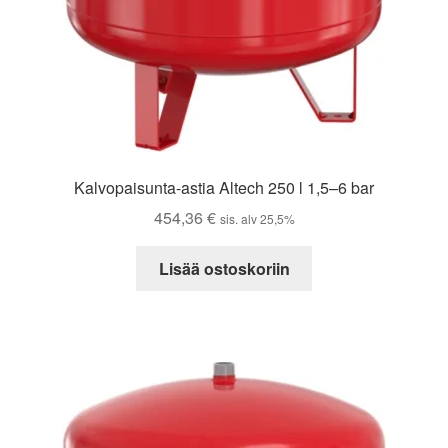
Kalvopaisunta-astia Altech 250 l 1,5–6 bar
454,36
€
sis. alv 25,5%
Lisää ostoskoriin