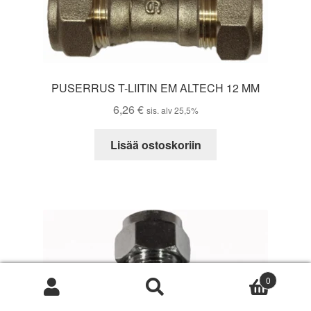
PUSERRUS T-LIITIN EM ALTECH 12 MM
6,26
€
sis. alv 25,5%
Lisää ostoskoriin
0
Etsi:
Haku