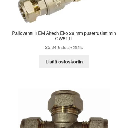
Palloventtiili EM Altech Eko 28 mm puserrusliittimin
CW511L
25,34
€
sis. alv 25,5%
Lisää ostoskoriin