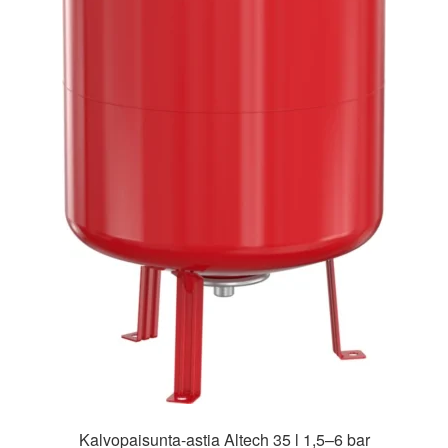
Kalvopaisunta-astia Altech 35 l 1,5–6 bar