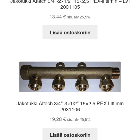
Jakotukki Altech 3/4″-2×1/2″ 15×2,5 PEX-liittimin – LVI
2031105
13,44
€
sis. alv 25,5%
Lisää ostoskoriin
Jakotukki Altech 3/4″-3×1/2″ 15×2,5 PEX-liittimin
2031106
19,28
€
sis. alv 25,5%
Lisää ostoskoriin