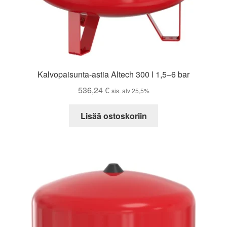
Kalvopaisunta-astia Altech 300 l 1,5–6 bar
536,24
€
sis. alv 25,5%
Lisää ostoskoriin