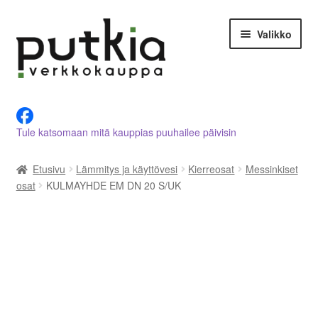
Siirry
Siirry
Valikko
navigointiin
sisältöön
LVI-alan tuotteet verkkokaupasta
Tule katsomaan mitä kauppias puuhailee päivisin
Tietoja meistä
Etusivu
Lämmitys ja käyttövesi
Kierreosat
Messinkiset
Asiakastilini
osat
KULMAYHDE EM DN 20 S/UK
Ostoskori
Kassalle
Ota yhteyttä