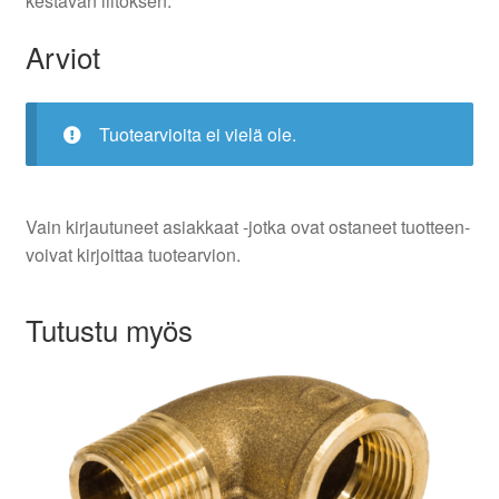
kestävän liitoksen.
Arviot
Tuotearvioita ei vielä ole.
Vain kirjautuneet asiakkaat -jotka ovat ostaneet tuotteen-
voivat kirjoittaa tuotearvion.
Tutustu myös