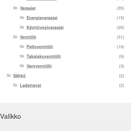
Varaajat
(35)
Energiavaraajat
(15)
Käyttövesivaraajat
(20)
Venttiilit
(31)
Palloventtiilit
(19)
Takaiskuventtiilit
(9)
Varoventtiilit
(3)
Sähkö
(2)
Ladattavat
(2)
Valikko