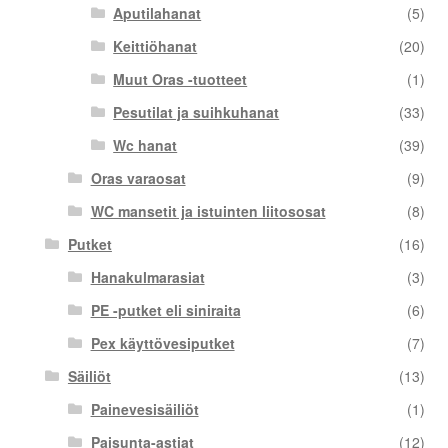
Aputilahanat
(5)
Keittiöhanat
(20)
Muut Oras -tuotteet
(1)
Pesutilat ja suihkuhanat
(33)
Wc hanat
(39)
Oras varaosat
(9)
WC mansetit ja istuinten liitososat
(8)
Putket
(16)
Hanakulmarasiat
(3)
PE -putket eli siniraita
(6)
Pex käyttövesiputket
(7)
Säiliöt
(13)
Painevesisäiliöt
(1)
Paisunta-astiat
(12)