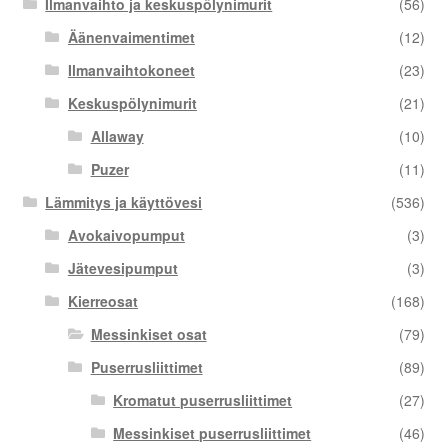
Ilmanvaihto ja keskuspölynimurit
(56)
Äänenvaimentimet
(12)
Ilmanvaihtokoneet
(23)
Keskuspölynimurit
(21)
Allaway
(10)
Puzer
(11)
Lämmitys ja käyttövesi
(536)
Avokaivopumput
(3)
Jätevesipumput
(3)
Kierreosat
(168)
Messinkiset osat
(79)
Puserrusliittimet
(89)
Kromatut puserrusliittimet
(27)
Messinkiset puserrusliittimet
(46)