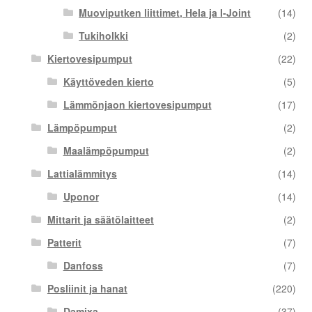
Muoviputken liittimet, Hela ja I-Joint
(14)
Tukiholkki
(2)
Kiertovesipumput
(22)
Käyttöveden kierto
(5)
Lämmönjaon kiertovesipumput
(17)
Lämpöpumput
(2)
Maalämpöpumput
(2)
Lattialämmitys
(14)
Uponor
(14)
Mittarit ja säätölaitteet
(2)
Patterit
(7)
Danfoss
(7)
Posliinit ja hanat
(220)
Damixa
(37)