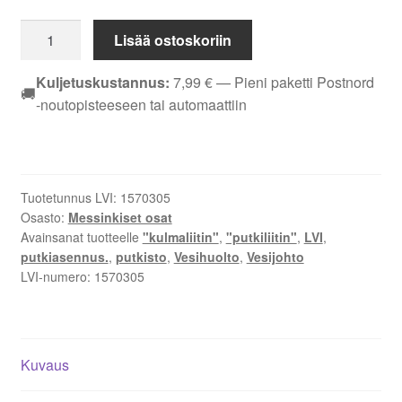
KULMAYHDE
Lisää ostoskoriin
EM
DN
Kuljetuskustannus:
7,99
€
— Pieni paketti Postnord
🚚
20
-noutopisteeseen tai automaattiin
S/UK
määrä
Tuotetunnus LVI:
1570305
Osasto:
Messinkiset osat
Avainsanat tuotteelle
"kulmaliitin"
,
"putkiliitin"
,
LVI
,
putkiasennus.
,
putkisto
,
Vesihuolto
,
Vesijohto
LVI-numero:
1570305
Kuvaus