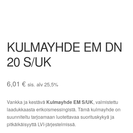
Aletuotteet
Evästekäytäntö (EU)
KULMAYHDE EM DN
20 S/UK
6,01
€
sis. alv 25,5%
Vankka ja kestävä
Kulmayhde EM S/UK
, valmistettu
laadukkaasta erikoismessingistä. Tämä kulmayhde on
suunniteltu tarjoamaan luotettavaa suorituskykyä ja
pitkäikäisyyttä LVI-järjestelmissä.