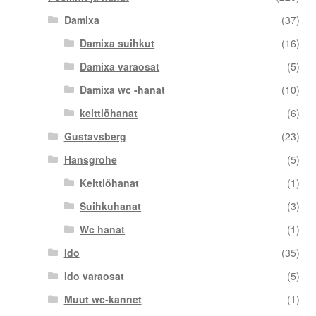
Damixa
(37)
Damixa suihkut
(16)
Damixa varaosat
(5)
Damixa wc -hanat
(10)
keittiöhanat
(6)
Gustavsberg
(23)
Hansgrohe
(5)
Keittiöhanat
(1)
Suihkuhanat
(3)
Wc hanat
(1)
Ido
(35)
Ido varaosat
(5)
Muut wc-kannet
(1)