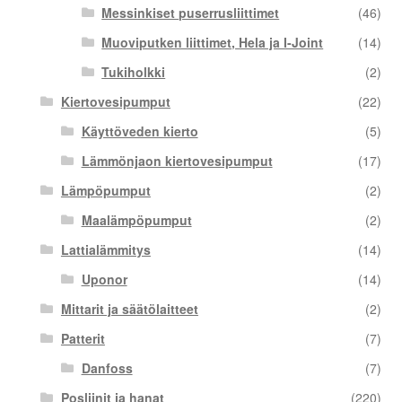
Messinkiset puserrusliittimet
(46)
Muoviputken liittimet, Hela ja I-Joint
(14)
Tukiholkki
(2)
Kiertovesipumput
(22)
Käyttöveden kierto
(5)
Lämmönjaon kiertovesipumput
(17)
Lämpöpumput
(2)
Maalämpöpumput
(2)
Lattialämmitys
(14)
Uponor
(14)
Mittarit ja säätölaitteet
(2)
Patterit
(7)
Danfoss
(7)
Posliinit ja hanat
(220)