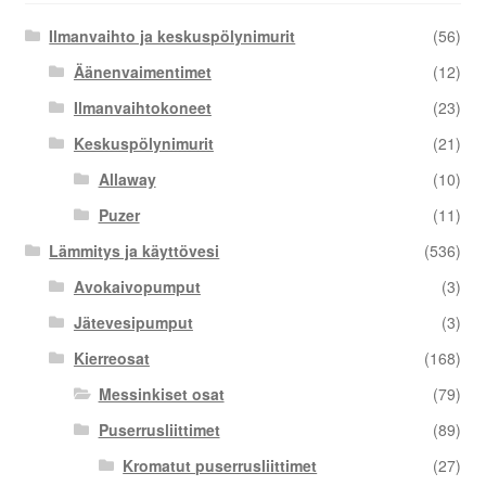
Ilmanvaihto ja keskuspölynimurit
(56)
Äänenvaimentimet
(12)
Ilmanvaihtokoneet
(23)
Keskuspölynimurit
(21)
Allaway
(10)
Puzer
(11)
Lämmitys ja käyttövesi
(536)
Avokaivopumput
(3)
Jätevesipumput
(3)
Kierreosat
(168)
Messinkiset osat
(79)
Puserrusliittimet
(89)
Kromatut puserrusliittimet
(27)