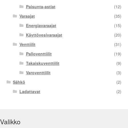
Paisunta-astiat
(12)
Varaajat
(35)
Energiavaraajat
(15)
Käyttövesivaraajat
(20)
Venttiilit
(31)
Palloventtiilit
(19)
Takaiskuventtiilit
(9)
Varoventtiilit
(3)
Sähkö
(2)
Ladattavat
(2)
Valikko