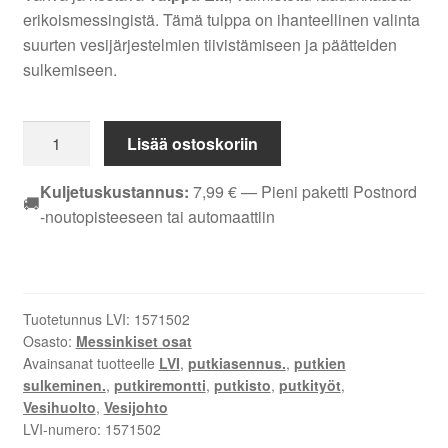
erikoismessingistä. Tämä tulppa on ihanteellinen valinta
suurten vesijärjestelmien tiivistämiseen ja päätteiden
sulkemiseen.
TULPPA
Lisää ostoskoriin
EM
DN
Kuljetuskustannus:
7,99
€
— Pieni paketti Postnord
🚚
8
-noutopisteeseen tai automaattiin
määrä
Tuotetunnus LVI:
1571502
Osasto:
Messinkiset osat
Avainsanat tuotteelle
LVI
,
putkiasennus.
,
putkien
sulkeminen.
,
putkiremontti
,
putkisto
,
putkityöt
,
Vesihuolto
,
Vesijohto
LVI-numero:
1571502