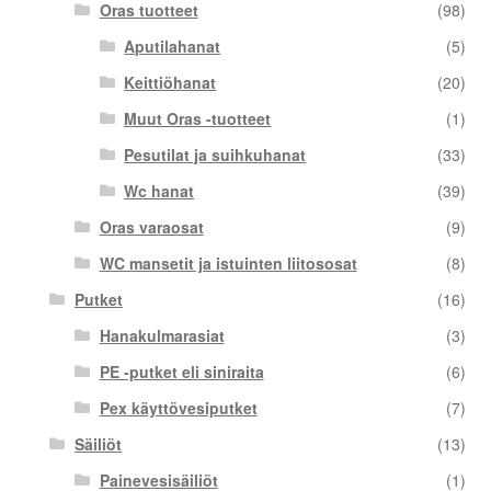
Oras tuotteet
(98)
Aputilahanat
(5)
Keittiöhanat
(20)
Muut Oras -tuotteet
(1)
Pesutilat ja suihkuhanat
(33)
Wc hanat
(39)
Oras varaosat
(9)
WC mansetit ja istuinten liitososat
(8)
Putket
(16)
Hanakulmarasiat
(3)
PE -putket eli siniraita
(6)
Pex käyttövesiputket
(7)
Säiliöt
(13)
Painevesisäiliöt
(1)