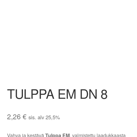
Aletuotteet
Evästekäytäntö (EU)
TULPPA EM DN 8
2,26
€
sis. alv 25,5%
Vahva ja kestävä
Tulppa EM
, valmistettu laadukkaasta