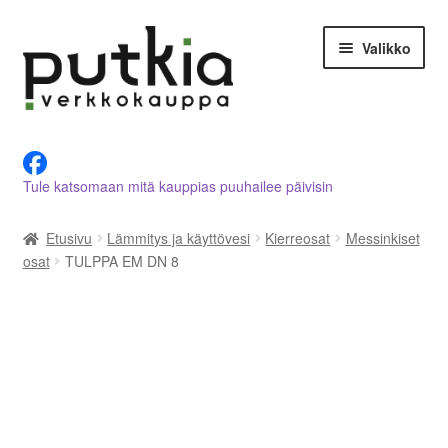
Siirry
Siirry
Valikko
navigointiin
sisältöön
LVI-alan tuotteet verkkokaupasta
Tule katsomaan mitä kauppias puuhailee päivisin
Tietoja meistä
Etusivu
Lämmitys ja käyttövesi
Kierreosat
Messinkiset
Asiakastilini
osat
TULPPA EM DN 8
Ostoskori
Kassalle
Ota yhteyttä