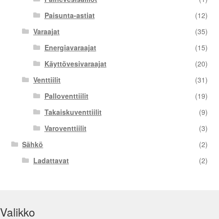
Paisunta-astiat
(12)
Varaajat
(35)
Energiavaraajat
(15)
Käyttövesivaraajat
(20)
Venttiilit
(31)
Palloventtiilit
(19)
Takaiskuventtiilit
(9)
Varoventtiilit
(3)
Sähkö
(2)
Ladattavat
(2)
Valikko