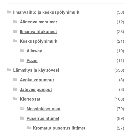
Ilmanvaihto ja keskuspölynimurit
(56)
Äänenvaimentimet
(12)
Ilmanvaihtokoneet
(23)
Keskuspölynimurit
(21)
Allaway
(10)
Puzer
(11)
Lämmitys ja käyttövesi
(536)
Avokaivopumput
(3)
Jätevesipumput
(3)
Kierreosat
(168)
Messinkiset osat
(79)
Puserrusliittimet
(89)
Kromatut puserrusliittimet
(27)