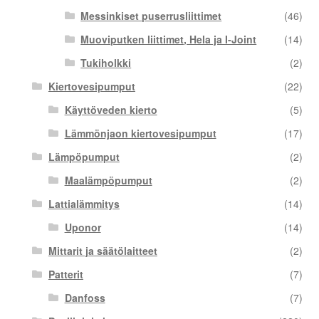
Messinkiset puserrusliittimet
(46)
Muoviputken liittimet, Hela ja I-Joint
(14)
Tukiholkki
(2)
Kiertovesipumput
(22)
Käyttöveden kierto
(5)
Lämmönjaon kiertovesipumput
(17)
Lämpöpumput
(2)
Maalämpöpumput
(2)
Lattialämmitys
(14)
Uponor
(14)
Mittarit ja säätölaitteet
(2)
Patterit
(7)
Danfoss
(7)