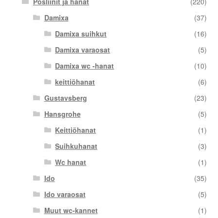
Posliinit ja hanat
(220)
Damixa
(37)
Damixa suihkut
(16)
Damixa varaosat
(5)
Damixa wc -hanat
(10)
keittiöhanat
(6)
Gustavsberg
(23)
Hansgrohe
(5)
Keittiöhanat
(1)
Suihkuhanat
(3)
Wc hanat
(1)
Ido
(35)
Ido varaosat
(5)
Muut wc-kannet
(1)