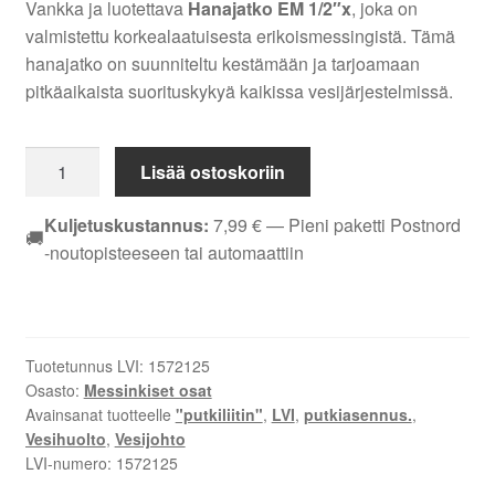
Vankka ja luotettava
Hanajatko EM 1/2″x
, joka on
valmistettu korkealaatuisesta erikoismessingistä. Tämä
hanajatko on suunniteltu kestämään ja tarjoamaan
pitkäaikaista suorituskykyä kaikissa vesijärjestelmissä.
HANAJATKO
Lisää ostoskoriin
EM
1/2X30
Kuljetuskustannus:
7,99
€
— Pieni paketti Postnord
🚚
MM
-noutopisteeseen tai automaattiin
määrä
Tuotetunnus LVI:
1572125
Osasto:
Messinkiset osat
Avainsanat tuotteelle
"putkiliitin"
,
LVI
,
putkiasennus.
,
Vesihuolto
,
Vesijohto
LVI-numero:
1572125