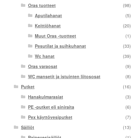
Oras tuotteet
(98)
Aputilahanat
(5)
Keittiöhanat
(20)
Muut Oras -tuotteet
(1)
Pesutilat ja suihkuhanat
(33)
Wc hanat
(39)
Oras varaosat
(9)
WC mansetit ja istuinten liitososat
(8)
Putket
(16)
Hanakulmarasiat
(3)
PE -putket eli siniraita
(6)
Pex käyttövesiputket
(7)
Säiliöt
(13)
Painevesisäiliöt
(1)