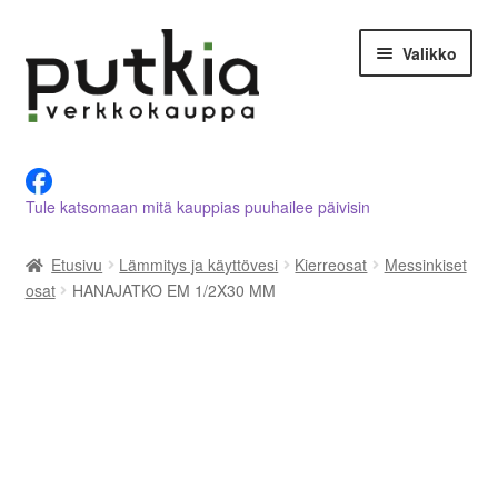
Siirry
Siirry
Valikko
navigointiin
sisältöön
LVI-alan tuotteet verkkokaupasta
Tule katsomaan mitä kauppias puuhailee päivisin
Tietoja meistä
Etusivu
Lämmitys ja käyttövesi
Kierreosat
Messinkiset
Asiakastilini
osat
HANAJATKO EM 1/2X30 MM
Ostoskori
Kassalle
Ota yhteyttä