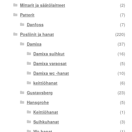
Mittarit ja säätölaitteet
(2)
Patterit
(7)
Danfoss
(7)
Posliinit ja hanat
(220)
Damixa
(37)
Damixa suihkut
(16)
Damixa varaosat
(5)
Damixa wc -hanat
(10)
keittiöhanat
(6)
Gustavsberg
(23)
Hansgrohe
(5)
Keittiöhanat
(1)
Suihkuhanat
(3)
Wc hanat
(1)