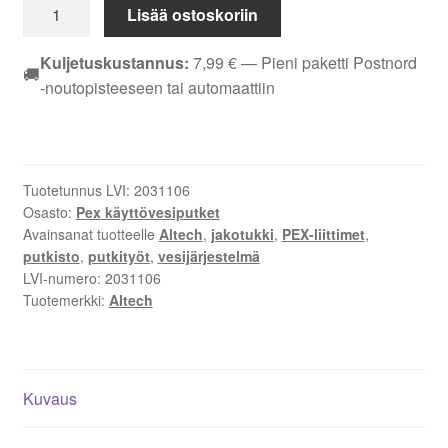
Jakotukki
Lisää ostoskoriin
Altech
3/4"-3x1/2"
Kuljetuskustannus:
7,99
€
— Pieni paketti Postnord
🚚
15x2,5
-noutopisteeseen tai automaattiin
PEX-
liittimin
2031106
määrä
Tuotetunnus LVI:
2031106
Osasto:
Pex käyttövesiputket
Avainsanat tuotteelle
Altech
,
jakotukki
,
PEX-liittimet
,
putkisto
,
putkityöt
,
vesijärjestelmä
LVI-numero:
2031106
Tuotemerkki:
Altech
Kuvaus