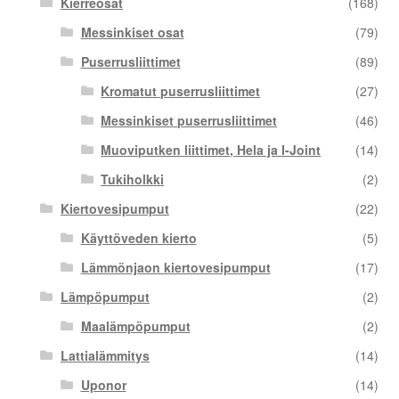
Kierreosat
(168)
Messinkiset osat
(79)
Puserrusliittimet
(89)
Kromatut puserrusliittimet
(27)
Messinkiset puserrusliittimet
(46)
Muoviputken liittimet, Hela ja I-Joint
(14)
Tukiholkki
(2)
Kiertovesipumput
(22)
Käyttöveden kierto
(5)
Lämmönjaon kiertovesipumput
(17)
Lämpöpumput
(2)
Maalämpöpumput
(2)
Lattialämmitys
(14)
Uponor
(14)