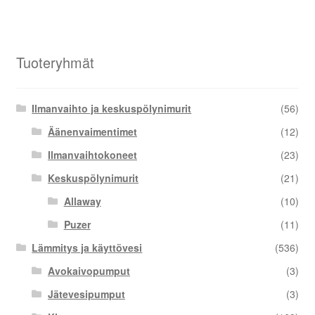
Tuoteryhmät
Ilmanvaihto ja keskuspölynimurit
(56)
Äänenvaimentimet
(12)
Ilmanvaihtokoneet
(23)
Keskuspölynimurit
(21)
Allaway
(10)
Puzer
(11)
Lämmitys ja käyttövesi
(536)
Avokaivopumput
(3)
Jätevesipumput
(3)