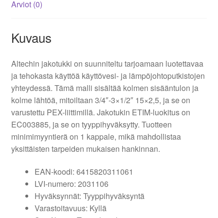
Arviot (0)
Kuvaus
Altechin jakotukki on suunniteltu tarjoamaan luotettavaa
ja tehokasta käyttöä käyttövesi- ja lämpöjohtoputkistojen
yhteydessä. Tämä malli sisältää kolmen sisääntulon ja
kolme lähtöä, mitoiltaan 3/4″-3×1/2″ 15×2,5, ja se on
varustettu PEX-liittimillä. Jakotukin ETIM-luokitus on
EC003885, ja se on tyyppihyväksytty. Tuotteen
minimimyyntierä on 1 kappale, mikä mahdollistaa
yksittäisten tarpeiden mukaisen hankinnan.
EAN-koodi: 6415820311061
LVI-numero: 2031106
Hyväksynnät: Tyyppihyväksyntä
Varastoitavuus: Kyllä