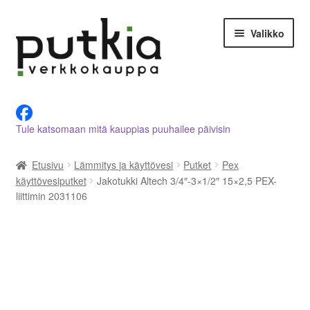
Siirry
Siirry
Valikko
navigointiin
sisältöön
LVI-alan tuotteet verkkokaupasta
Tule katsomaan mitä kauppias puuhailee päivisin
Tietoja meistä
Etusivu
Lämmitys ja käyttövesi
Putket
Pex
Asiakastilini
käyttövesiputket
Jakotukki Altech 3/4″-3×1/2″ 15×2,5 PEX-
liittimin 2031106
Ostoskori
Kassalle
Ota yhteyttä