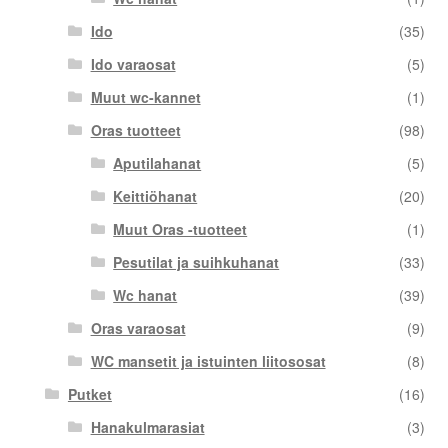
Ido
(35)
Ido varaosat
(5)
Muut wc-kannet
(1)
Oras tuotteet
(98)
Aputilahanat
(5)
Keittiöhanat
(20)
Muut Oras -tuotteet
(1)
Pesutilat ja suihkuhanat
(33)
Wc hanat
(39)
Oras varaosat
(9)
WC mansetit ja istuinten liitososat
(8)
Putket
(16)
Hanakulmarasiat
(3)