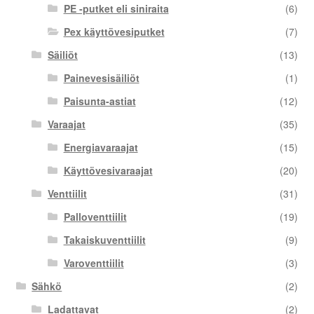
PE -putket eli siniraita
(6)
Pex käyttövesiputket
(7)
Säiliöt
(13)
Painevesisäiliöt
(1)
Paisunta-astiat
(12)
Varaajat
(35)
Energiavaraajat
(15)
Käyttövesivaraajat
(20)
Venttiilit
(31)
Palloventtiilit
(19)
Takaiskuventtiilit
(9)
Varoventtiilit
(3)
Sähkö
(2)
Ladattavat
(2)