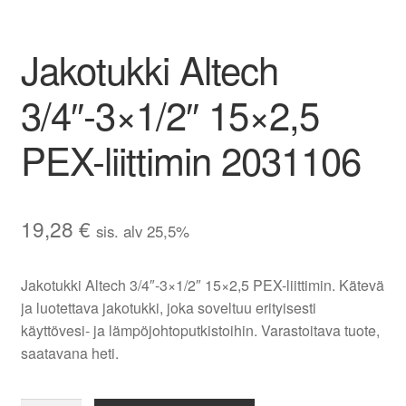
Aletuotteet
Jakotukki Altech
Evästekäytäntö (EU)
3/4″-3×1/2″ 15×2,5
PEX-liittimin 2031106
19,28
€
sis. alv 25,5%
Jakotukki Altech 3/4″-3×1/2″ 15×2,5 PEX-liittimin. Kätevä
ja luotettava jakotukki, joka soveltuu erityisesti
käyttövesi- ja lämpöjohtoputkistoihin. Varastoitava tuote,
saatavana heti.