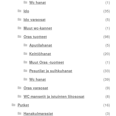
Wc hanat
(1)
Ido
(35)
Ido varaosat
(5)
Muut wc-kannet
(1)
Oras tuotteet
(98)
Aputilahanat
(5)
Keittiöhanat
(20)
Muut Oras -tuotteet
(1)
Pesutilat ja suihkuhanat
(33)
Wc hanat
(39)
Oras varaosat
(9)
WC mansetit ja istuinten liitososat
(8)
Putket
(16)
Hanakulmarasiat
(3)