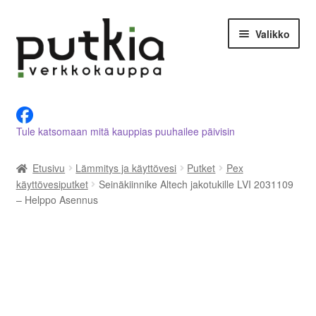
Siirry
Siirry
Valikko
navigointiin
sisältöön
LVI-alan tuotteet verkkokaupasta
Tule katsomaan mitä kauppias puuhailee päivisin
Tietoja meistä
Etusivu
Lämmitys ja käyttövesi
Putket
Pex
Asiakastilini
käyttövesiputket
Seinäkiinnike Altech jakotukille LVI 2031109
– Helppo Asennus
Ostoskori
Kassalle
Ota yhteyttä