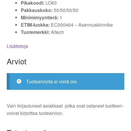
Pikakoodi:
LO63
Pakkauskoko:
50/50/50/50
Minimimyyntierä:
1
ETIM-luokka:
EC000464 – Asennuskiinnike
Tuotemerkki:
Altech
Lisätietoja
Arviot
Tuotearvioita ei vielä ole.
Vain kirjautuneet asiakkaat -jotka ovat ostaneet tuotteen-
voivat kirjoittaa tuotearvion.