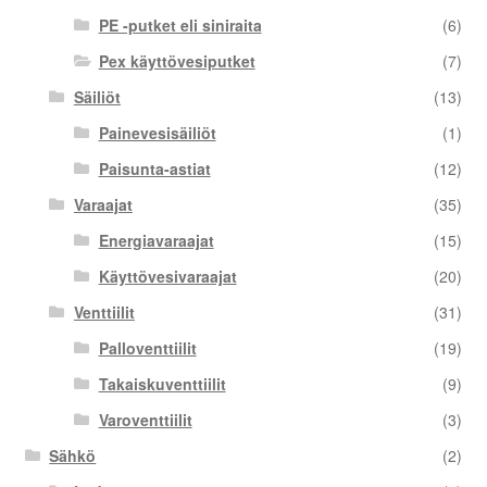
PE -putket eli siniraita
(6)
Pex käyttövesiputket
(7)
Säiliöt
(13)
Painevesisäiliöt
(1)
Paisunta-astiat
(12)
Varaajat
(35)
Energiavaraajat
(15)
Käyttövesivaraajat
(20)
Venttiilit
(31)
Palloventtiilit
(19)
Takaiskuventtiilit
(9)
Varoventtiilit
(3)
Sähkö
(2)