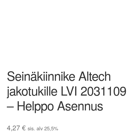
Aletuotteet
Evästekäytäntö (EU)
Seinäkiinnike Altech
jakotukille LVI 2031109
– Helppo Asennus
4,27
€
sis. alv 25,5%