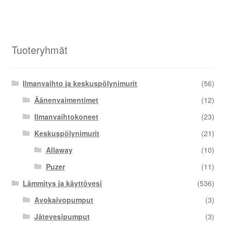
Tuoteryhmät
Ilmanvaihto ja keskuspölynimurit
(56)
Äänenvaimentimet
(12)
Ilmanvaihtokoneet
(23)
Keskuspölynimurit
(21)
Allaway
(10)
Puzer
(11)
Lämmitys ja käyttövesi
(536)
Avokaivopumput
(3)
Jätevesipumput
(3)