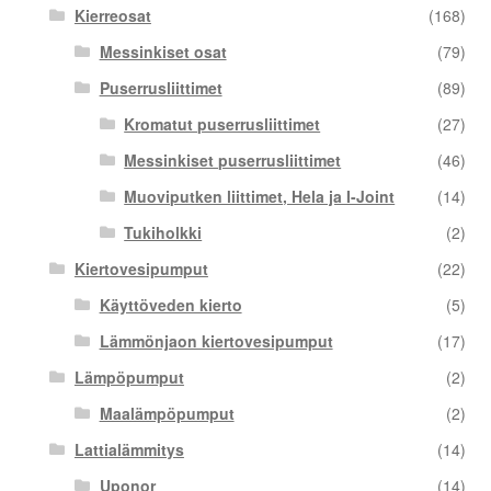
Kierreosat
(168)
Messinkiset osat
(79)
Puserrusliittimet
(89)
Kromatut puserrusliittimet
(27)
Messinkiset puserrusliittimet
(46)
Muoviputken liittimet, Hela ja I-Joint
(14)
Tukiholkki
(2)
Kiertovesipumput
(22)
Käyttöveden kierto
(5)
Lämmönjaon kiertovesipumput
(17)
Lämpöpumput
(2)
Maalämpöpumput
(2)
Lattialämmitys
(14)
Uponor
(14)