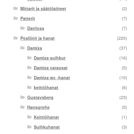
Mittarit ja säätölaitteet
(2)
Patterit
(7)
Danfoss
(7)
Posliinit ja hanat
(220)
Damixa
(37)
Damixa suihkut
(16)
Damixa varaosat
(5)
Damixa wc -hanat
(10)
keittiöhanat
(6)
Gustavsberg
(23)
Hansgrohe
(5)
Keittiöhanat
(1)
Suihkuhanat
(3)