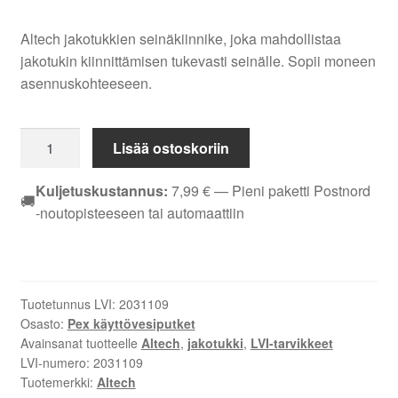
Altech jakotukkien seinäkiinnike, joka mahdollistaa
jakotukin kiinnittämisen tukevasti seinälle. Sopii moneen
asennuskohteeseen.
Seinäkiinnike
Lisää ostoskoriin
Altech
jakotukille
Kuljetuskustannus:
7,99
€
— Pieni paketti Postnord
🚚
LVI
-noutopisteeseen tai automaattiin
2031109
-
Helppo
Asennus
Tuotetunnus LVI:
2031109
määrä
Osasto:
Pex käyttövesiputket
Avainsanat tuotteelle
Altech
,
jakotukki
,
LVI-tarvikkeet
LVI-numero:
2031109
Tuotemerkki:
Altech