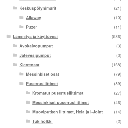
Keskuspölynimurit
(21)
Allaway
(10)
Puzer
(11)
Lämmitys ja käyttövesi
(536)
Avokaivopumput
(3)
Jätevesipumput
(3)
Kierreosat
(168)
Messinkiset osat
(79)
Puserrusliittimet
(89)
Kromatut puserrusliittimet
(27)
Messinkiset puserrusliittimet
(46)
Muoviputken liittimet, Hela ja I-Joint
(14)
Tukiholkki
(2)