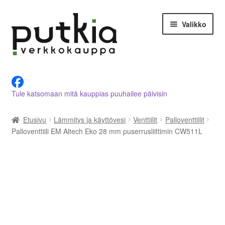
Siirry
Siirry
Valikko
navigointiin
sisältöön
LVI-alan tuotteet verkkokaupasta
Tule katsomaan mitä kauppias puuhailee päivisin
Tietoja meistä
Etusivu
Lämmitys ja käyttövesi
Venttiilit
Palloventtiilit
Asiakastilini
Palloventtiili EM Altech Eko 28 mm puserrusliittimin CW511L
Ostoskori
Kassalle
Ota yhteyttä