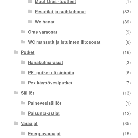
Muut Oras -tuotteet
(1)
Pesutilat ja suihkuhanat
(33)
Wc hanat
(39)
Oras varaosat
(9)
WC mansetit ja istuinten liitososat
(8)
Putket
(16)
Hanakulmarasiat
(3)
PE -putket eli siniraita
(6)
Pex käyttövesiputket
(7)
Säiliöt
(13)
Painevesisäiliöt
(1)
Paisunta-astiat
(12)
Varaajat
(35)
Energiavaraajat
(15)