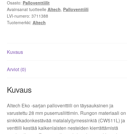
määrä
Osasto:
Palloventtiilit
Avainsanat tuotteelle
Altech
,
Palloventtiili
LVI-numero:
3711388
Tuotemerkki:
Altech
Kuvaus
Arviot (0)
Kuvaus
Altech Eko -sarjan palloventtiili on täysauksinen ja
varustettu 28 mm puserrusliittimin. Rungon materiaali on
sinkkikadonkestävää matalalyijymessinkiä (CW511L) ja
venttiili kestää kaikenlaisten nesteiden kierrättämistä