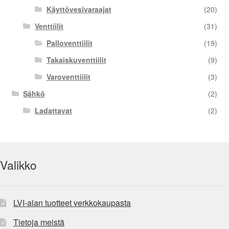
Käyttövesivaraajat
(20)
Venttiilit
(31)
Palloventtiilit
(19)
Takaiskuventtiilit
(9)
Varoventtiilit
(3)
Sähkö
(2)
Ladattavat
(2)
Valikko
LVI-alan tuotteet verkkokaupasta
Tietoja meistä