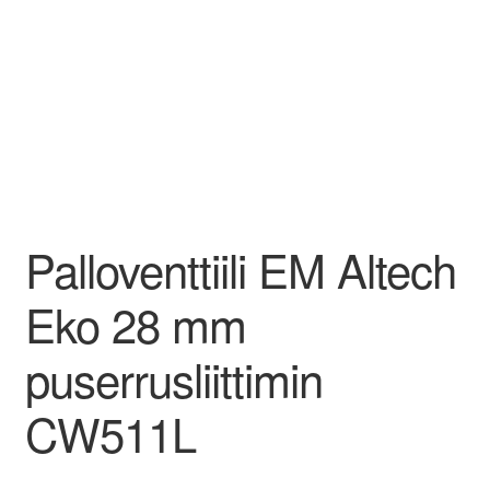
Aletuotteet
Evästekäytäntö (EU)
Palloventtiili EM Altech
Eko 28 mm
puserrusliittimin
CW511L