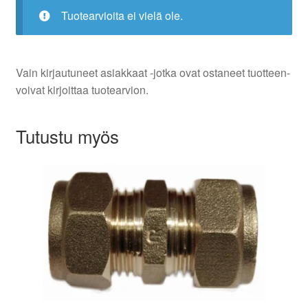
Tuotearvioita ei vielä ole.
Vain kirjautuneet asiakkaat -jotka ovat ostaneet tuotteen-
voivat kirjoittaa tuotearvion.
Tutustu myös