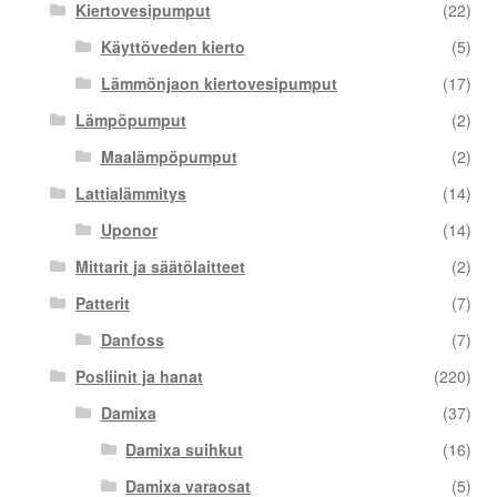
Kiertovesipumput
(22)
Käyttöveden kierto
(5)
Lämmönjaon kiertovesipumput
(17)
Lämpöpumput
(2)
Maalämpöpumput
(2)
Lattialämmitys
(14)
Uponor
(14)
Mittarit ja säätölaitteet
(2)
Patterit
(7)
Danfoss
(7)
Posliinit ja hanat
(220)
Damixa
(37)
Damixa suihkut
(16)
Damixa varaosat
(5)