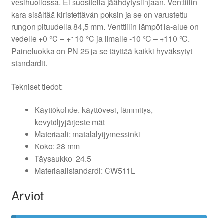
vesihuollossa. Ei suositella jäähdytyslinjaan. Venttiilin
kara sisältää kiristettävän poksin ja se on varustettu
rungon pituudella 84,5 mm. Venttiilin lämpötila-alue on
vedelle +0 °C – +110 °C ja ilmalle -10 °C – +110 °C.
Paineluokka on PN 25 ja se täyttää kaikki hyväksytyt
standardit.
Tekniset tiedot:
Käyttökohde: käyttövesi, lämmitys,
kevytöljyjärjestelmät
Materiaali: matalalyijymessinki
Koko: 28 mm
Täysaukko: 24.5
Materiaalistandardi: CW511L
Arviot