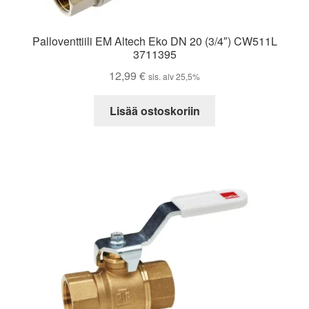
Palloventtiili EM Altech Eko DN 20 (3/4″) CW511L
3711395
12,99
€
sis. alv 25,5%
Lisää ostoskoriin