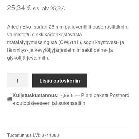
25,34
€
sis. alv 25,5%
Altech Eko -sarjan 28 mm palloventtiili puserrusliittimin,
valmistettu sinkkikadonkestävästä
matalalyijymessingistä (CW511L), sopii käyttövesi- ja
lämmitys- ja kevytöljyjärjestelmiin sekä paine- ja
glykolijärjestelmiin.
Palloventtiili
Lisää ostoskoriin
EM
Altech
Kuljetuskustannus:
7,99
€
— Pieni paketti Postnord
🚚
Eko
-noutopisteeseen tai automaattiin
28
mm
puserrusliittimin
CW511L
Tuotetunnus LVI:
3711388