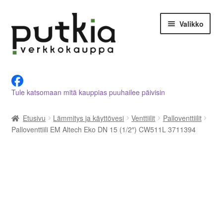
Siirry
Siirry
Valikko
navigointiin
sisältöön
LVI-alan tuotteet verkkokaupasta
Tule katsomaan mitä kauppias puuhailee päivisin
Tietoja meistä
Etusivu
Lämmitys ja käyttövesi
Venttiilit
Palloventtiilit
Asiakastilini
Palloventtiili EM Altech Eko DN 15 (1/2″) CW511L 3711394
Ostoskori
Kassalle
Ota yhteyttä