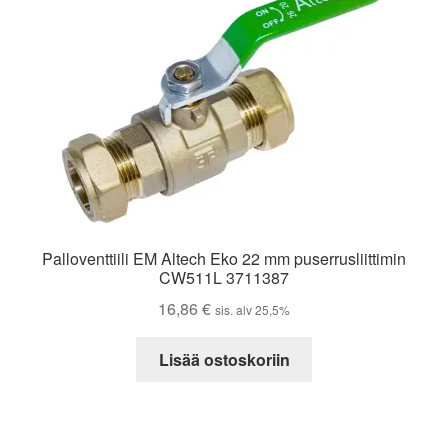
Palloventtiili EM Altech Eko 22 mm puserrusliittimin
CW511L 3711387
16,86
€
sis. alv 25,5%
Lisää ostoskoriin