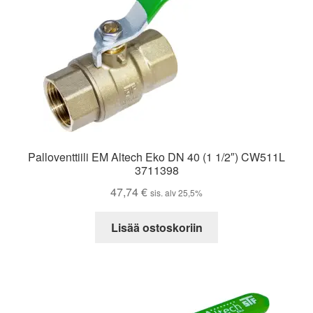
Palloventtiili EM Altech Eko DN 40 (1 1/2″) CW511L
3711398
47,74
€
sis. alv 25,5%
Lisää ostoskoriin