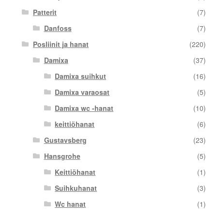
Patterit
(7)
Danfoss
(7)
Posliinit ja hanat
(220)
Damixa
(37)
Damixa suihkut
(16)
Damixa varaosat
(5)
Damixa wc -hanat
(10)
keittiöhanat
(6)
Gustavsberg
(23)
Hansgrohe
(5)
Keittiöhanat
(1)
Suihkuhanat
(3)
Wc hanat
(1)