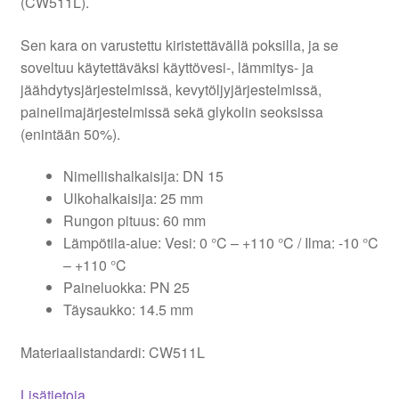
(CW511L).
Sen kara on varustettu kiristettävällä poksilla, ja se
soveltuu käytettäväksi käyttövesi-, lämmitys- ja
jäähdytysjärjestelmissä, kevytöljyjärjestelmissä,
paineilmajärjestelmissä sekä glykolin seoksissa
(enintään 50%).
Nimellishalkaisija: DN 15
Ulkohalkaisija: 25 mm
Rungon pituus: 60 mm
Lämpötila-alue: Vesi: 0 °C – +110 °C / Ilma: -10 °C
– +110 °C
Paineluokka: PN 25
Täysaukko: 14.5 mm
Materiaalistandardi: CW511L
Lisätietoja