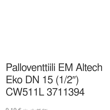
Aletuotteet
Evästekäytäntö (EU)
Palloventtiili EM Altech
Eko DN 15 (1/2″)
CW511L 3711394
9,19
€