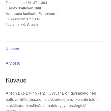
Tuotetunnus LVI:
3711394
3711394
Osasto:
Palloventtiilit
määrä
Avainsana tuotteelle
Palloventtiili
LVI-numero:
3711394
Tuotemerkki:
Altech
Kuvaus
Arviot (0)
Kuvaus
Altech Eko DN 15 (1/2″) CW511L on täysaukkoinen
palloventtiili, jossa on sisäkierteet ja runko valmistettu
sinkkikadonkestävästä matalalyijymessingistä