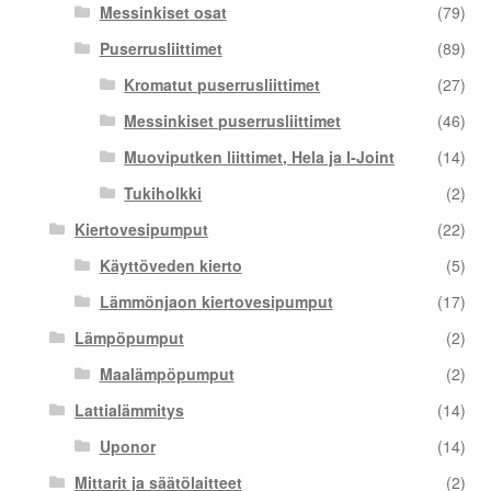
Messinkiset osat
(79)
Puserrusliittimet
(89)
Kromatut puserrusliittimet
(27)
Messinkiset puserrusliittimet
(46)
Muoviputken liittimet, Hela ja I-Joint
(14)
Tukiholkki
(2)
Kiertovesipumput
(22)
Käyttöveden kierto
(5)
Lämmönjaon kiertovesipumput
(17)
Lämpöpumput
(2)
Maalämpöpumput
(2)
Lattialämmitys
(14)
Uponor
(14)
Mittarit ja säätölaitteet
(2)