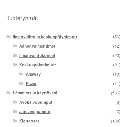
Tuoteryhmät
Ilmanvaihto ja keskuspölynimurit
(56)
Äänenvaimentimet
(12)
Ilmanvaihtokoneet
(23)
Keskuspölynimurit
(21)
Allaway
(10)
Puzer
(11)
Lämmitys ja käyttövesi
(536)
Avokaivopumput
(3)
Jätevesipumput
(3)
Kierreosat
(168)