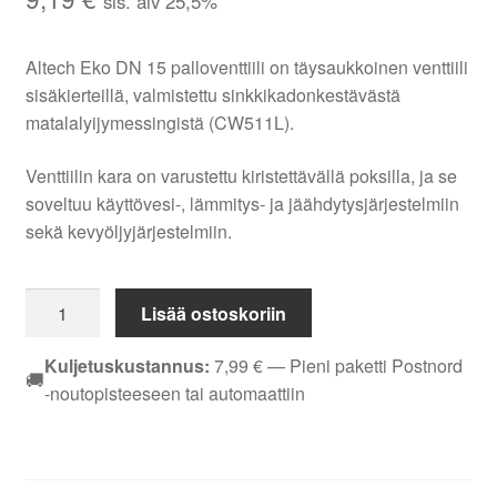
sis. alv 25,5%
Altech Eko DN 15 palloventtiili on täysaukkoinen venttiili
sisäkierteillä, valmistettu sinkkikadonkestävästä
matalalyijymessingistä (CW511L).
Venttiilin kara on varustettu kiristettävällä poksilla, ja se
soveltuu käyttövesi-, lämmitys- ja jäähdytysjärjestelmiin
sekä kevyöljyjärjestelmiin.
Palloventtiili
Lisää ostoskoriin
EM
Altech
Kuljetuskustannus:
7,99
€
— Pieni paketti Postnord
🚚
Eko
-noutopisteeseen tai automaattiin
DN
15
(1/2")
CW511L