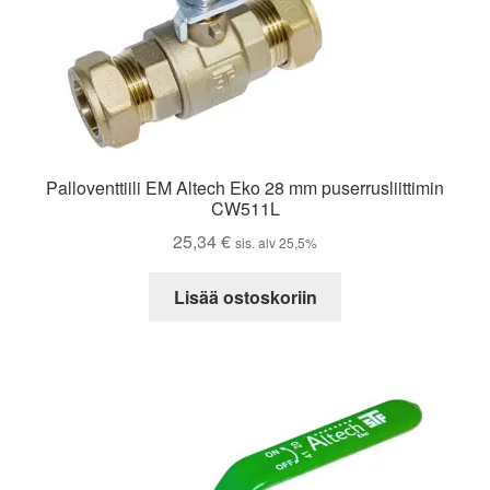
Palloventtiili EM Altech Eko 28 mm puserrusliittimin
CW511L
25,34
€
sis. alv 25,5%
Lisää ostoskoriin