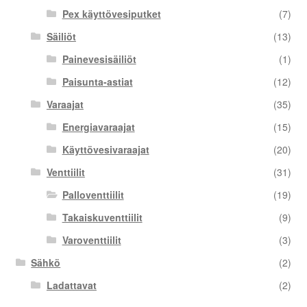
Pex käyttövesiputket
(7)
Säiliöt
(13)
Painevesisäiliöt
(1)
Paisunta-astiat
(12)
Varaajat
(35)
Energiavaraajat
(15)
Käyttövesivaraajat
(20)
Venttiilit
(31)
Palloventtiilit
(19)
Takaiskuventtiilit
(9)
Varoventtiilit
(3)
Sähkö
(2)
Ladattavat
(2)