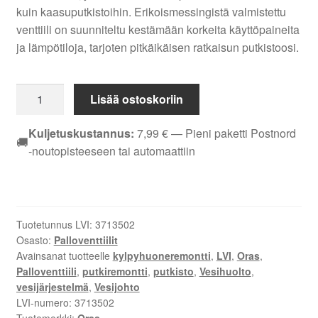
kuin kaasuputkistoihin. Erikoismessingistä valmistettu
venttiili on suunniteltu kestämään korkeita käyttöpaineita
ja lämpötiloja, tarjoten pitkäikäisen ratkaisun putkistoosi.
PALLOVENTTIILI
Lisää ostoskoriin
EM
ORAS
Kuljetuskustannus:
7,99
€
— Pieni paketti Postnord
🚚
DN
-noutopisteeseen tai automaattiin
8
400008
määrä
Tuotetunnus LVI:
3713502
Osasto:
Palloventtiilit
Avainsanat tuotteelle
kylpyhuoneremontti
,
LVI
,
Oras
,
Palloventtiili
,
putkiremontti
,
putkisto
,
Vesihuolto
,
vesijärjestelmä
,
Vesijohto
LVI-numero:
3713502
Tuotemerkki:
Oras