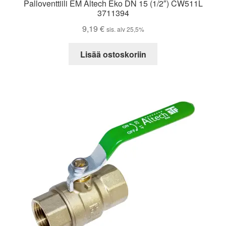
Palloventtiili EM Altech Eko DN 15 (1/2″) CW511L
3711394
9,19
€
sis. alv 25,5%
Lisää ostoskoriin