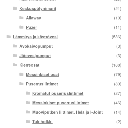
Keskuspölynimurit
(21)
Allaway
(10)
Puzer
(11)
Lämmitys ja käyttövesi
(536)
Avokaivopumput
(3)
Jätevesipumput
(3)
Kierreosat
(168)
Messinkiset osat
(79)
Puserrusliittimet
(89)
Kromatut puserrusliittimet
(27)
Messinkiset puserrusliittimet
(46)
Muoviputken liittimet, Hela ja I-Joint
(14)
Tukiholkki
(2)