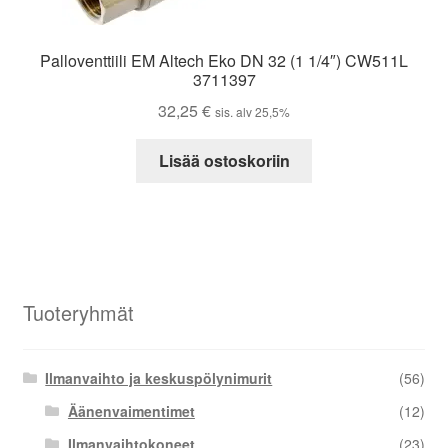
Palloventtiili EM Altech Eko DN 32 (1 1/4″) CW511L
3711397
32,25
€
sis. alv 25,5%
Lisää ostoskoriin
Tuoteryhmät
Ilmanvaihto ja keskuspölynimurit
(56)
Äänenvaimentimet
(12)
Ilmanvaihtokoneet
(23)