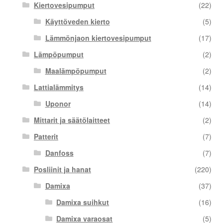
Kiertovesipumput
(22)
Käyttöveden kierto
(5)
Lämmönjaon kiertovesipumput
(17)
Lämpöpumput
(2)
Maalämpöpumput
(2)
Lattialämmitys
(14)
Uponor
(14)
Mittarit ja säätölaitteet
(2)
Patterit
(7)
Danfoss
(7)
Posliinit ja hanat
(220)
Damixa
(37)
Damixa suihkut
(16)
Damixa varaosat
(5)