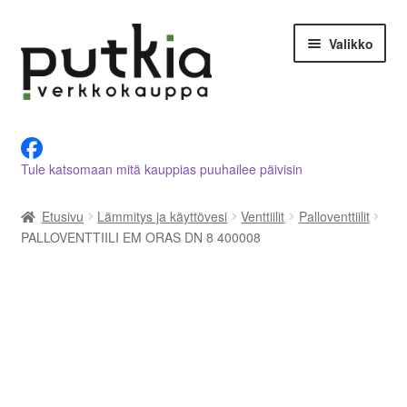
Siirry
Siirry
Valikko
navigointiin
sisältöön
LVI-alan tuotteet verkkokaupasta
Tule katsomaan mitä kauppias puuhailee päivisin
Tietoja meistä
Etusivu
Lämmitys ja käyttövesi
Venttiilit
Palloventtiilit
Asiakastilini
PALLOVENTTIILI EM ORAS DN 8 400008
Ostoskori
Kassalle
Ota yhteyttä