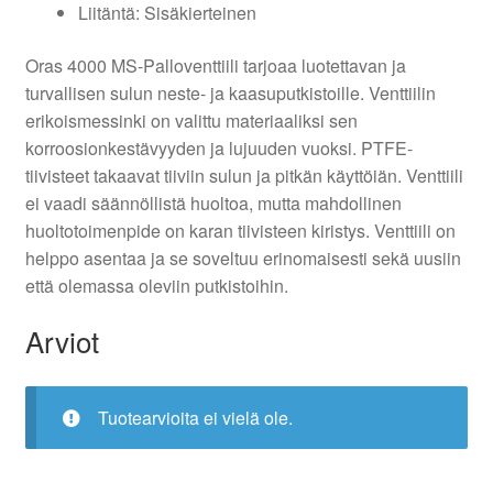
Liitäntä: Sisäkierteinen
Oras 4000 MS-Palloventtiili tarjoaa luotettavan ja
turvallisen sulun neste- ja kaasuputkistoille. Venttiilin
erikoismessinki on valittu materiaaliksi sen
korroosionkestävyyden ja lujuuden vuoksi. PTFE-
tiivisteet takaavat tiiviin sulun ja pitkän käyttöiän. Venttiili
ei vaadi säännöllistä huoltoa, mutta mahdollinen
huoltotoimenpide on karan tiivisteen kiristys. Venttiili on
helppo asentaa ja se soveltuu erinomaisesti sekä uusiin
että olemassa oleviin putkistoihin.
Arviot
Tuotearvioita ei vielä ole.