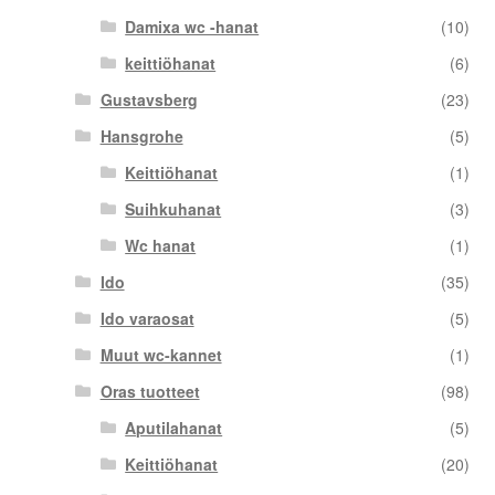
Damixa wc -hanat
(10)
keittiöhanat
(6)
Gustavsberg
(23)
Hansgrohe
(5)
Keittiöhanat
(1)
Suihkuhanat
(3)
Wc hanat
(1)
Ido
(35)
Ido varaosat
(5)
Muut wc-kannet
(1)
Oras tuotteet
(98)
Aputilahanat
(5)
Keittiöhanat
(20)