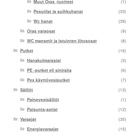
Muut Oras -tuotteet
(1)
Pesutilat ja suihkuhanat
(33)
Wc hanat
(39)
Oras varaosat
(9)
WC mansetit ja istuinten liitososat
(8)
Putket
(16)
Hanakulmarasiat
(3)
PE -putket eli siniraita
(6)
Pex käyttövesiputket
(7)
Säiliöt
(13)
Painevesisäiliöt
(1)
Paisunta-astiat
(12)
Varaajat
(35)
Energiavaraajat
(15)