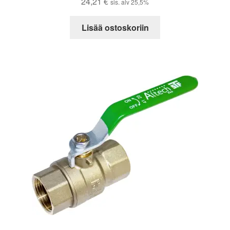
24,21
€
sis. alv 25,5%
Lisää ostoskoriin