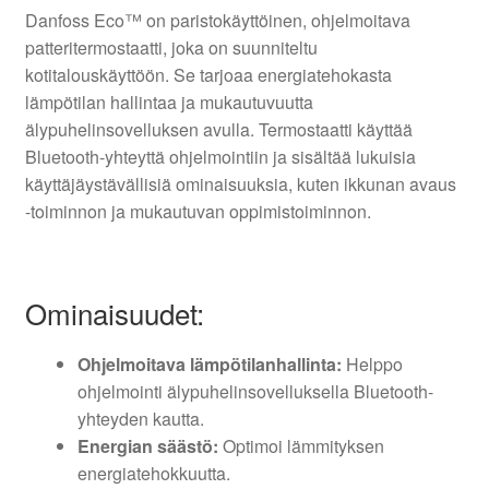
Danfoss Eco™ on paristokäyttöinen, ohjelmoitava
patteritermostaatti, joka on suunniteltu
kotitalouskäyttöön. Se tarjoaa energiatehokasta
lämpötilan hallintaa ja mukautuvuutta
älypuhelinsovelluksen avulla. Termostaatti käyttää
Bluetooth-yhteyttä ohjelmointiin ja sisältää lukuisia
käyttäjäystävällisiä ominaisuuksia, kuten ikkunan avaus
-toiminnon ja mukautuvan oppimistoiminnon.
Ominaisuudet:
Ohjelmoitava lämpötilanhallinta:
Helppo
ohjelmointi älypuhelinsovelluksella Bluetooth-
yhteyden kautta.
Energian säästö:
Optimoi lämmityksen
energiatehokkuutta.