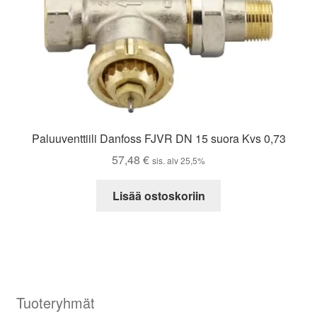
Paluuventtiili Danfoss FJVR DN 15 suora Kvs 0,73
57,48
€
sis. alv 25,5%
Lisää ostoskoriin
Tuoteryhmät