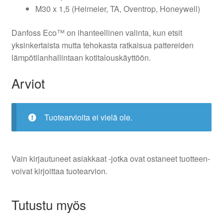
M30 x 1,5 (Heimeier, TA, Oventrop, Honeywell)
Danfoss Eco™ on ihanteellinen valinta, kun etsit
yksinkertaista mutta tehokasta ratkaisua pattereiden
lämpötilanhallintaan kotitalouskäyttöön.
Arviot
Tuotearvioita ei vielä ole.
Vain kirjautuneet asiakkaat -jotka ovat ostaneet tuotteen-
voivat kirjoittaa tuotearvion.
Tutustu myös