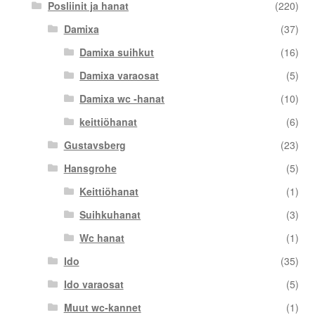
Posliinit ja hanat
(220)
Damixa
(37)
Damixa suihkut
(16)
Damixa varaosat
(5)
Damixa wc -hanat
(10)
keittiöhanat
(6)
Gustavsberg
(23)
Hansgrohe
(5)
Keittiöhanat
(1)
Suihkuhanat
(3)
Wc hanat
(1)
Ido
(35)
Ido varaosat
(5)
Muut wc-kannet
(1)