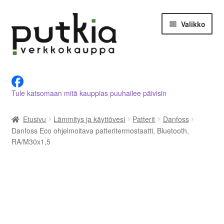
Siirry
Siirry
Valikko
navigointiin
sisältöön
LVI-alan tuotteet verkkokaupasta
Tule katsomaan mitä kauppias puuhailee päivisin
Tietoja meistä
Etusivu
Lämmitys ja käyttövesi
Patterit
Danfoss
Asiakastilini
Danfoss Eco ohjelmoitava patteritermostaatti, Bluetooth,
RA/M30x1,5
Ostoskori
Kassalle
Ota yhteyttä