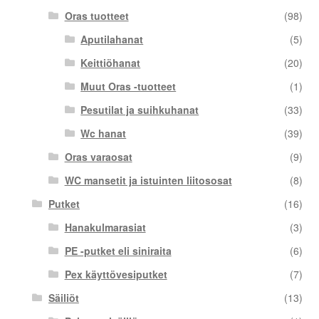
Oras tuotteet
(98)
Aputilahanat
(5)
Keittiöhanat
(20)
Muut Oras -tuotteet
(1)
Pesutilat ja suihkuhanat
(33)
Wc hanat
(39)
Oras varaosat
(9)
WC mansetit ja istuinten liitososat
(8)
Putket
(16)
Hanakulmarasiat
(3)
PE -putket eli siniraita
(6)
Pex käyttövesiputket
(7)
Säiliöt
(13)