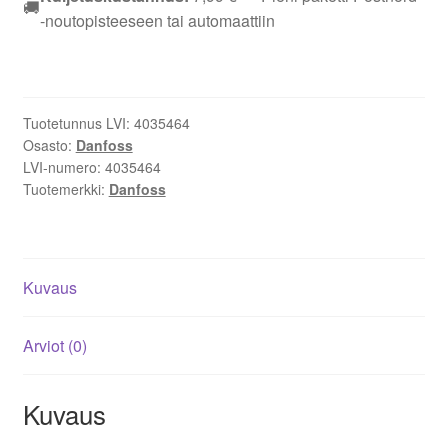
🚚
patteritermostaatti,
-noutopisteeseen tai automaattiin
Bluetooth,
RA/M30x1,5
määrä
Tuotetunnus LVI:
4035464
Osasto:
Danfoss
LVI-numero:
4035464
Tuotemerkki:
Danfoss
Kuvaus
Arviot (0)
Kuvaus