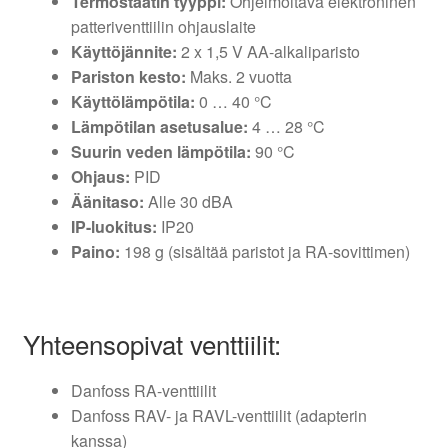
Termostaatin tyyppi:
Ohjelmoitava elektroninen
patteriventtiilin ohjauslaite
Käyttöjännite:
2 x 1,5 V AA-alkaliparisto
Pariston kesto:
Maks. 2 vuotta
Käyttölämpötila:
0 … 40 °C
Lämpötilan asetusalue:
4 … 28 °C
Suurin veden lämpötila:
90 °C
Ohjaus:
PID
Äänitaso:
Alle 30 dBA
IP-luokitus:
IP20
Paino:
198 g (sisältää paristot ja RA-sovittimen)
Yhteensopivat venttiilit:
Danfoss RA-venttiilit
Danfoss RAV- ja RAVL-venttiilit (adapterin
kanssa)