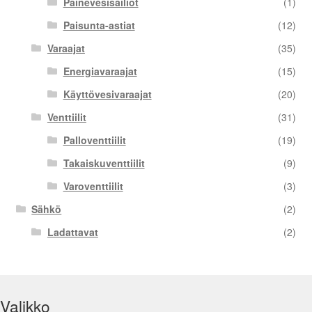
Painevesisäiliöt
(1)
Paisunta-astiat
(12)
Varaajat
(35)
Energiavaraajat
(15)
Käyttövesivaraajat
(20)
Venttiilit
(31)
Palloventtiilit
(19)
Takaiskuventtiilit
(9)
Varoventtiilit
(3)
Sähkö
(2)
Ladattavat
(2)
Valikko