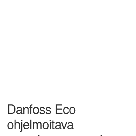
Aletuotteet
Evästekäytäntö (EU)
Danfoss Eco
ohjelmoitava