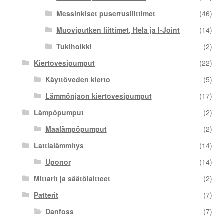
Messinkiset puserrusliittimet
(46)
Muoviputken liittimet, Hela ja I-Joint
(14)
Tukiholkki
(2)
Kiertovesipumput
(22)
Käyttöveden kierto
(5)
Lämmönjaon kiertovesipumput
(17)
Lämpöpumput
(2)
Maalämpöpumput
(2)
Lattialämmitys
(14)
Uponor
(14)
Mittarit ja säätölaitteet
(2)
Patterit
(7)
Danfoss
(7)