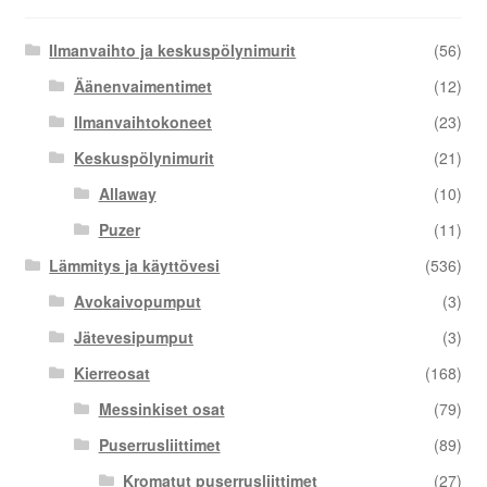
Ilmanvaihto ja keskuspölynimurit
(56)
Äänenvaimentimet
(12)
Ilmanvaihtokoneet
(23)
Keskuspölynimurit
(21)
Allaway
(10)
Puzer
(11)
Lämmitys ja käyttövesi
(536)
Avokaivopumput
(3)
Jätevesipumput
(3)
Kierreosat
(168)
Messinkiset osat
(79)
Puserrusliittimet
(89)
Kromatut puserrusliittimet
(27)