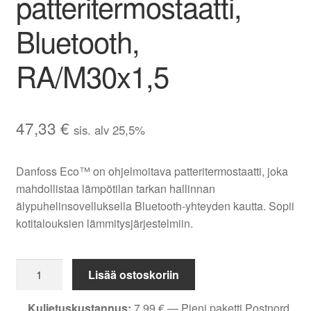
patteritermostaatti,
Bluetooth,
RA/M30x1,5
47,33
€
sis. alv 25,5%
Danfoss Eco™ on ohjelmoitava patteritermostaatti, joka
mahdollistaa lämpötilan tarkan hallinnan
älypuhelinsovelluksella Bluetooth-yhteyden kautta. Sopii
kotitalouksien lämmitysjärjestelmiin.
Danfoss
Lisää ostoskoriin
Eco
ohjelmoitava
Kuljetuskustannus:
7,99
€
— Pieni paketti Postnord